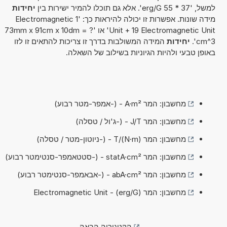
למשל, '37 * 55 erg/G'. אלא גם תוכלו להמיר ישירות בין
יחידות
מידה שונות. אפשרות זו יכולה להיראות כך: '1 Electromagnetic
Unit + 19 Electromagnetic Unit' או '73mm x 91cm x 10dm = ?
cm^3'.
יחידות
המידה המשולבות בדרך זו צריכות להתאים זו לזו
באופן טבעי ולהיות הגיוניות בשילוב של השאלה.
מחשבון: המר A·m² - (-אמפר-מטר רבוע)
מחשבון: המר J/T - (-ג'ול / טסלה)
מחשבון: המר (N·m)/T - (-ניוטון-מטר / טסלה)
מחשבון: המר statA·cm² - (-סטטאמפר-סנטימטר רבוע)
מחשבון: המר abA·cm² - (-אבאמפר-סנטימטר רבוע)
מחשבון: המר Electromagnetic Unit - (erg/G)
הקטגוריה הבאה