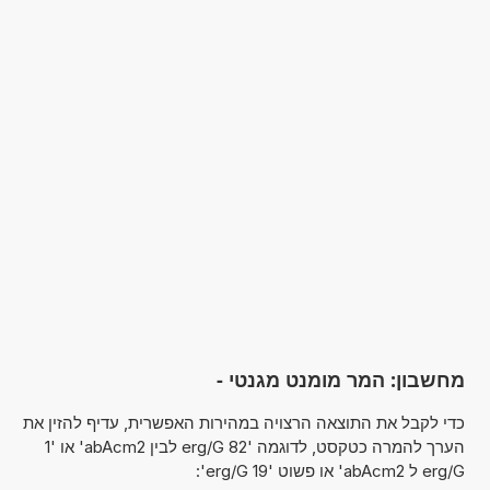
מחשבון: המר מומנט מגנטי -
כדי לקבל את התוצאה הרצויה במהירות האפשרית, עדיף להזין את
הערך להמרה כטקסט, לדוגמה '82 erg/G לבין abAcm2' או '1
erg/G ל abAcm2' או פשוט '19 erg/G':