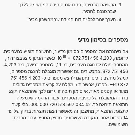
מרשימת הבחירה, בחרו את היחידה המתאימה לערך
שברצונכם להמיר.
הערך יומר לכל יחידות המידה שהמחשבון מכיר.
מספרים בסימון מדעי
אם סימנתם את "מספרים בסימון מדעי", התשובה תופיע כמעריכית.
19
לדוגמה, 4,203 456 751 872
×
10
. כאשר הנתון מוצג בצורה זו,
המספר יפולח לתצוגה מעריכית, כזו 19, ולמספר בפועל, כזה 4,203
456 751 872. במכשירים עם אפשרות מוגבלת להצגת מספרים,
למשל מחשבוני כיס, ניתן גם להציג מספרים כ- 4,203 456 751
872 E+19. בפרט, אפשרות זו מקלה על קריאת מספרים גדולים
מאוד או קטנים מאוד. אי סימון תיבה זו יגרום לכך שהתוצאה תוצג
בדרך המקובלת של כתיבת מספרים. עבור הדוגמה שלמעלה,
התוצאה תיראה כך: 42 034 567 518 720 000 000. בלי קשר
לתצוגת התוצאות, מחשבון זה מאפשר הצגת תוצאות בדיוק של עד
14 ספרות אחרי הנקודה העשרונית. מדויק מספיק עבור מרבית
השימושים.