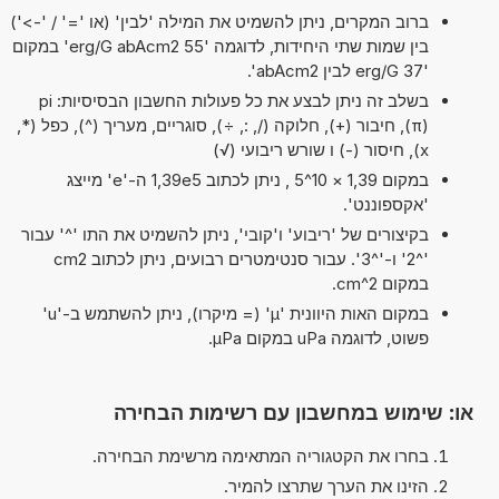
ברוב המקרים, ניתן להשמיט את המילה 'לבין' (או '=' / '->')
בין שמות שתי היחידות, לדוגמה '55 erg/G abAcm2' במקום
'37 erg/G לבין abAcm2'.
בשלב זה ניתן לבצע את כל פעולות החשבון הבסיסיות: pi
(π), חיבור (+), חלוקה (/, :, ÷), סוגריים, מעריך (^), כפל (*,
x), חיסור (-) ו שורש ריבועי (√)
במקום 1,39 × 10^5 , ניתן לכתוב 1,39e5 ה-'e' מייצג
'אקספוננט'.
בקיצורים של 'ריבוע' ו'קובי', ניתן להשמיט את התו '^' עבור
'^2' ו-'^3'. עבור סנטימטרים רבועים, ניתן לכתוב cm2
במקום cm^2.
במקום האות היוונית 'µ' (= מיקרו), ניתן להשתמש ב-'u'
פשוט, לדוגמה uPa במקום µPa.
או: שימוש במחשבון עם רשימות הבחירה
בחרו את הקטגוריה המתאימה מרשימת הבחירה.
הזינו את הערך שתרצו להמיר.