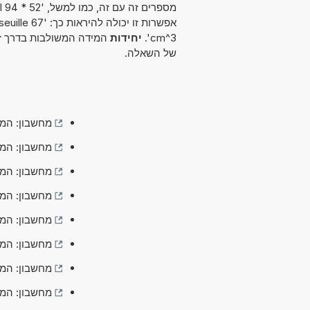
מספרים זה עם זה, כמו למשל, '52 * 94 Pl'. אלא גם תוכלו להמיר ישירות בין
cm^3'.
יחידות
המידה המשולבות בדרך זו צ
של השאלה.
מחשבון: המר µPa·s - (-מיקרופסקל-ש
מחשבון: המר mPa·s - (-מיליפסקל-ש
מחשבון: המר Pa·s - (-פסקל-שנ
מחשבון: המר g/(cm·s) - (-גרם / סנטימטר-
מחשבון: המר kg/(m·s) - (-קילוגרם / מטר-
מחשבון: המר (Ns)/m² - (-ניוטון שניה / 
מחשבון: המר seuille - (Pl
מחשבון: המר tipoise - (cP