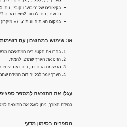
רבועים, ניתן לכתוב cm2 במקום cm^2.
במקום האות היוונית 'µ' (= מיקרו), ניתן להשתמש ב-'u' פשוט, לדוגמה uPa במקום µPa.
או: שימוש במחשבון עם רשימות
בחרו את הקטגוריה המתאימה מרש
הזינו את הערך שתרצו להמיר.
מרשימת הבחירה, בחרו את היחידה
הערך יומר לכל יחידות המידה שהמ
עגלו את התוצאה למספר ספציפי
במידת הצורך, ניתן לעגל את התוצאה למספ
מספרים בסימון מדעי