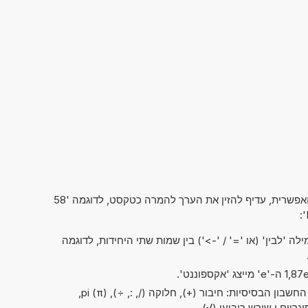
כדי לקבל את התוצאה הרצויה במהירות האפשרית, עדיף להזין את הערך להמרה כטקסט, לדוגמה '58
ה 'לבין' (או '=' / '->') בין שמות שתי היחידות, לדוגמה
בשלב זה ניתן לבצע את כל פעולות החשבון הבסיסיות: חיבור (+), חלוקה (/, :, ÷), pi (π),