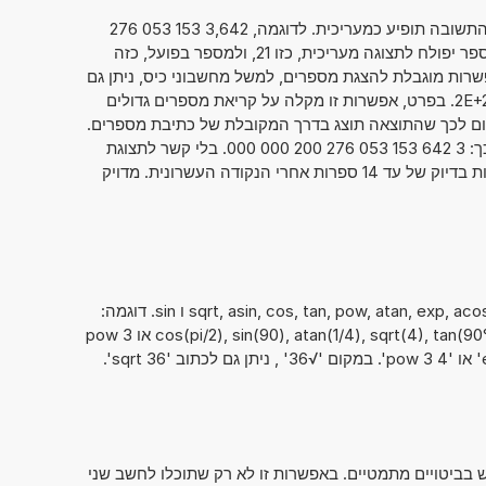
אם סימנתם את "מספרים בסימון מדעי", התשובה תופיע כמעריכית. לדוגמה, 3,642 153 053 276
. כאשר הנתון מוצג בצורה זו, המספר יפולח לתצוגה מעריכית, כזו 21, ולמספר בפועל, כזה
במכשירים עם אפשרות מוגבלת להצגת מספרים, למשל מחשבוני כיס, ניתן גם
להציג מספרים כ- 3,642 153 053 276 2E+21. בפרט, אפשרות זו מקלה על קריאת מספרים גדולים
יגרום לכך שהתוצאה תוצג בדרך המקובלת של כתיבת מספרים.
עבור הדוגמה שלמעלה, התוצאה תיראה כך: 3 642 153 053 276 200 000 000. בלי קשר לתצוגת
התוצאות, מחשבון זה מאפשר הצגת תוצאות בדיוק של עד 14 ספרות אחרי הנקודה העשרונית. מדויק
ניתן להשתמש גם בפונקציות המתמטיות sqrt, asin, cos, tan, pow, atan, exp, acos ו sin. דוגמה:
cos(pi/2), sin(90), atan(1/4), sqrt(4), tan(90°), acos(1), 2 exp 3, asin(1/2), sin(π/2) או 3 pow
ביטויים מתמטיים. באפשרות זו לא רק שתוכלו לחשב שני