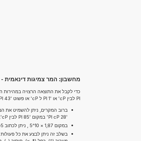
מחשבון: המר צמיגות דינאמית -
Pl לבין cP' או '1 Pl ל cP' או פשוט '43 Pl':
ברוב המקרים, ניתן להשמיט את המיל
'28 Pl cP' במקום '85 Pl לבין cP'.
במקום 1,87 × 10^5 , ניתן לכתוב 1,87e5 ה-'e' מייצג 'אקספוננט'.
מעריך (^), כפל (*, x), חיסור (-), סוגריים ו שורש ריבועי (√)