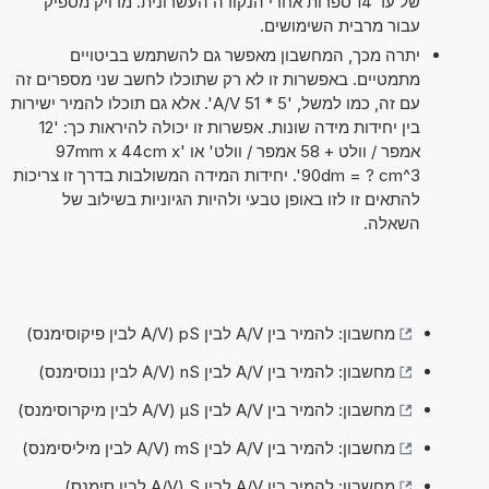
של עד 14 ספרות אחרי הנקודה העשרונית. מדויק מספיק
עבור מרבית השימושים.
יתרה מכך, המחשבון מאפשר גם להשתמש בביטויים
מתמטיים. באפשרות זו לא רק שתוכלו לחשב שני מספרים זה
עם זה, כמו למשל, '5 * 51 A/V'. אלא גם תוכלו להמיר ישירות
בין יחידות מידה שונות. אפשרות זו יכולה להיראות כך: '12
אמפר / וולט + 58 אמפר / וולט' או '97mm x 44cm x
90dm = ? cm^3'. יחידות המידה המשולבות בדרך זו צריכות
להתאים זו לזו באופן טבעי ולהיות הגיוניות בשילוב של
השאלה.
מחשבון: להמיר בין A/V לבין pS (A/V לבין פיקוסימנס)
מחשבון: להמיר בין A/V לבין nS (A/V לבין ננוסימנס)
מחשבון: להמיר בין A/V לבין µS (A/V לבין מיקרוסימנס)
מחשבון: להמיר בין A/V לבין mS (A/V לבין מיליסימנס)
מחשבון: להמיר בין A/V לבין S (A/V לבין סימנס)