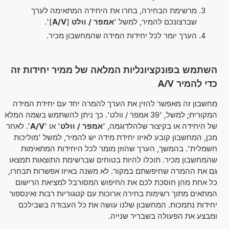
מרשימת הבחירה, בחרו את היחידה המתאימה לערך
שברצונכם להמיר, למשל '
אמפר / וולט
[
A/V
]'.
הערך יומר לכל יחידות המידה שהמחשבון מכיר.
השתמש בפונקציונליות המלאה של ממיר יחידות זה
כדי להמיר A/V
מחשבון זה מאפשר להזין את הערך להמרה יחד עם יחידת המידה
המקורית; למשל, '39 אמפר / וולט'. כך ניתן להשתמש בשמה המלא
של היחידה או בקיצור שלהלדוגמה, '
אמפר / וולט
' או '
A/V
'. לאחר
מכן, המחשבון קובע לאיזו יחידת מידה יש להמיר, למשל 'מוליכות
חשמלית'. בהמשך, הערך שהוזן מומר לכל היחידות המתאימות
שהמחשבון מכיר. תוכלו להיות בטוחים שברשימת התוצאות תמצאו
גם את ההמרה שחיפשתם במקור. לא משנה באיזו אפשרות תבחרו,
כל אחת מהן חוסכת לכם את החיפוש המסורבל למציאת הרישום
המתאים מתוך רשימות בחירה ארוכות עם קטגוריות רבות ואינספור
יחידות נתמכות. המחשבון שלנו עושה את כל העבודה בשבילכם
ומבצע את הפעולה בשבריר שנייה.