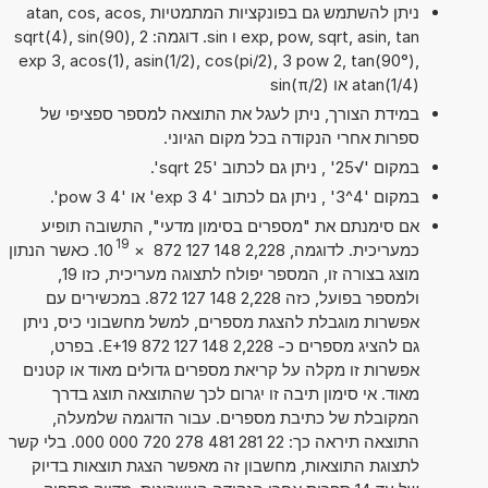
ניתן להשתמש גם בפונקציות המתמטיות atan, cos, acos,
exp, pow, sqrt, asin, tan ו sin. דוגמה: sqrt(4), sin(90), 2
exp 3, acos(1), asin(1/2), cos(pi/2), 3 pow 2, tan(90°),
atan(1/4) או sin(π/2)
במידת הצורך, ניתן לעגל את התוצאה למספר ספציפי של
ספרות אחרי הנקודה בכל מקום הגיוני.
במקום '√25' , ניתן גם לכתוב 'sqrt 25'.
במקום '4^3' , ניתן גם לכתוב '4 exp 3' או '4 pow 3'.
אם סימנתם את "מספרים בסימון מדעי", התשובה תופיע
19
כמעריכית. לדוגמה, 2,228 148 127 872
×
10
. כאשר הנתון
מוצג בצורה זו, המספר יפולח לתצוגה מעריכית, כזו 19,
ולמספר בפועל, כזה 2,228 148 127 872. במכשירים עם
אפשרות מוגבלת להצגת מספרים, למשל מחשבוני כיס, ניתן
גם להציג מספרים כ- 2,228 148 127 872 E+19. בפרט,
אפשרות זו מקלה על קריאת מספרים גדולים מאוד או קטנים
מאוד. אי סימון תיבה זו יגרום לכך שהתוצאה תוצג בדרך
המקובלת של כתיבת מספרים. עבור הדוגמה שלמעלה,
התוצאה תיראה כך: 22 281 481 278 720 000 000. בלי קשר
לתצוגת התוצאות, מחשבון זה מאפשר הצגת תוצאות בדיוק