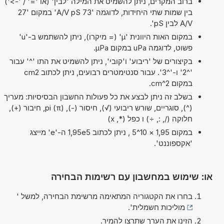
ברוב המקרים, ניתן להשמיט את המילה 'לבין' (או '=' / '->')
בין שמות שתי היחידות, לדוגמה '73 A/V pS' במקום '27
A/V לבין pS'.
במקום האות היוונית 'µ' (= מיקרו), ניתן להשתמש ב-'u'
פשוט, לדוגמה uPa במקום µPa.
בקיצורים של 'ריבוע' ו'קובי', ניתן להשמיט את התו '^' עבור
'^2' ו-'^3'. עבור סנטימטרים רבועים, ניתן לכתוב cm2
במקום cm^2.
בשלב זה ניתן לבצע את כל פעולות החשבון הבסיסיות: מעריך
(^), סוגריים, שורש ריבועי (√), חיסור (-), pi (π), חיבור (+),
חלוקה (/, :, ÷) ו כפל (*, x)
במקום 1,95 × 10^5 , ניתן לכתוב 1,95e5 ה-'e' מייצג
'אקספוננט'.
או: שימוש במחשבון עם רשימות הבחירה
בחרו את הקטגוריה המתאימה מרשימת הבחירה, למשל '
מוליכות חשמלית
'.
הזינו את הערך שתרצו להמיר.