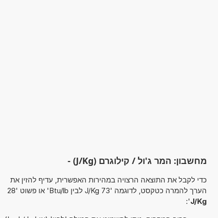
מחשבון: המר ג'ול / קילוגרם (J/Kg) -
כדי לקבל את התוצאה הרצויה במהירות האפשרית, עדיף להזין את
הערך להמרה כטקסט, לדוגמה '73 J/Kg לבין Btu/lb' או פשוט '28
':
J/Kg