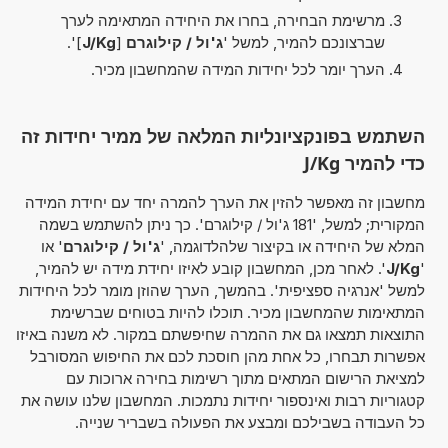
מרשימת הבחירה, בחרו את היחידה המתאימה לערך
שברצונכם להמיר, למשל '
ג'ול / קילוגרם
[
J/Kg
]'.
הערך יומר לכל יחידות המידה שהמחשבון מכיר.
השתמש בפונקציונליות המלאה של ממיר יחידות זה
כדי להמיר J/Kg
מחשבון זה מאפשר להזין את הערך להמרה יחד עם יחידת המידה
המקורית; למשל, '181 ג'ול / קילוגרם'. כך ניתן להשתמש בשמה
המלא של היחידה או בקיצור שלהלדוגמה, '
ג'ול / קילוגרם
' או
'
J/Kg
'. לאחר מכן, המחשבון קובע לאיזו יחידת מידה יש להמיר,
למשל 'אנרגיה ספציפית'. בהמשך, הערך שהוזן מומר לכל היחידות
המתאימות שהמחשבון מכיר. תוכלו להיות בטוחים שברשימת
התוצאות תמצאו גם את ההמרה שחיפשתם במקור. לא משנה באיזו
אפשרות תבחרו, כל אחת מהן חוסכת לכם את החיפוש המסורבל
למציאת הרישום המתאים מתוך רשימות בחירה ארוכות עם
קטגוריות רבות ואינספור יחידות נתמכות. המחשבון שלנו עושה את
כל העבודה בשבילכם ומבצע את הפעולה בשבריר שנייה.