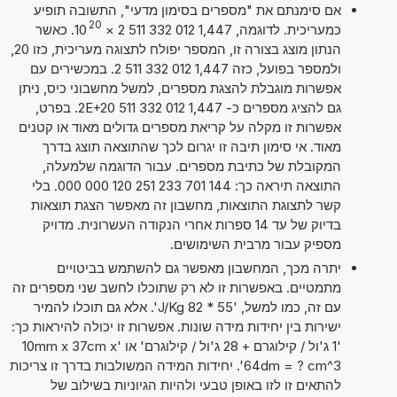
אם סימנתם את "מספרים בסימון מדעי", התשובה תופיע
20
כמעריכית. לדוגמה, 1,447 012 332 511 2
×
10
. כאשר
הנתון מוצג בצורה זו, המספר יפולח לתצוגה מעריכית, כזו 20,
ולמספר בפועל, כזה 1,447 012 332 511 2. במכשירים עם
אפשרות מוגבלת להצגת מספרים, למשל מחשבוני כיס, ניתן
גם להציג מספרים כ- 1,447 012 332 511 2E+20. בפרט,
אפשרות זו מקלה על קריאת מספרים גדולים מאוד או קטנים
מאוד. אי סימון תיבה זו יגרום לכך שהתוצאה תוצג בדרך
המקובלת של כתיבת מספרים. עבור הדוגמה שלמעלה,
התוצאה תיראה כך: 144 701 233 251 120 000 000. בלי
קשר לתצוגת התוצאות, מחשבון זה מאפשר הצגת תוצאות
בדיוק של עד 14 ספרות אחרי הנקודה העשרונית. מדויק
מספיק עבור מרבית השימושים.
יתרה מכך, המחשבון מאפשר גם להשתמש בביטויים
מתמטיים. באפשרות זו לא רק שתוכלו לחשב שני מספרים זה
עם זה, כמו למשל, '55 * 82 J/Kg'. אלא גם תוכלו להמיר
ישירות בין יחידות מידה שונות. אפשרות זו יכולה להיראות כך:
'1 ג'ול / קילוגרם + 28 ג'ול / קילוגרם' או '10mm x 37cm x
64dm = ? cm^3'. יחידות המידה המשולבות בדרך זו צריכות
להתאים זו לזו באופן טבעי ולהיות הגיוניות בשילוב של