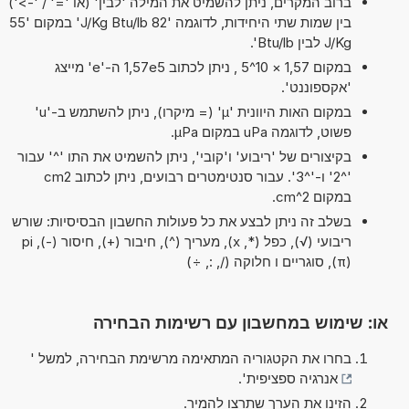
ברוב המקרים, ניתן להשמיט את המילה 'לבין' (או '=' / '->')
בין שמות שתי היחידות, לדוגמה '82 J/Kg Btu/lb' במקום '55
J/Kg לבין Btu/lb'.
במקום 1,57 × 10^5 , ניתן לכתוב 1,57e5 ה-'e' מייצג
'אקספוננט'.
במקום האות היוונית 'µ' (= מיקרו), ניתן להשתמש ב-'u'
פשוט, לדוגמה uPa במקום µPa.
בקיצורים של 'ריבוע' ו'קובי', ניתן להשמיט את התו '^' עבור
'^2' ו-'^3'. עבור סנטימטרים רבועים, ניתן לכתוב cm2
במקום cm^2.
בשלב זה ניתן לבצע את כל פעולות החשבון הבסיסיות: שורש
ריבועי (√), כפל (*, x), מעריך (^), חיבור (+), חיסור (-), pi
(π), סוגריים ו חלוקה (/, :, ÷)
או: שימוש במחשבון עם רשימות הבחירה
בחרו את הקטגוריה המתאימה מרשימת הבחירה, למשל '
אנרגיה ספציפית
'.
הזינו את הערך שתרצו להמיר.