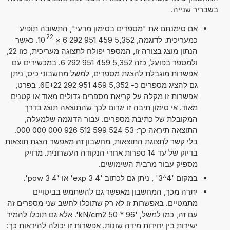
בשבריר שנייה.
אם סימנתם את "מספרים בסימון מדעי", התשובה תופיע
22
כמעריכית. לדוגמה, 5,352 459 951 292 6
×
10
. כאשר
הנתון מוצג בצורה זו, המספר יפולח לתצוגה מעריכית, כזו 22,
ולמספר בפועל, כזה 5,352 459 951 292 6. במכשירים עם
אפשרות מוגבלת להצגת מספרים, למשל מחשבוני כיס, ניתן
גם להציג מספרים כ- 5,352 459 951 292 6E+22. בפרט,
אפשרות זו מקלה על קריאת מספרים גדולים מאוד או קטנים
מאוד. אי סימון תיבה זו יגרום לכך שהתוצאה תוצג בדרך
המקובלת של כתיבת מספרים. עבור הדוגמה שלמעלה,
התוצאה תיראה כך: 53 524 599 512 926 000 000 000.
בלי קשר לתצוגת התוצאות, מחשבון זה מאפשר הצגת תוצאות
בדיוק של עד 14 ספרות אחרי הנקודה העשרונית. מדויק
מספיק עבור מרבית השימושים.
במקום '4^3' , ניתן גם לכתוב '4 exp 3' או '4 pow 3'.
יתרה מכך, המחשבון מאפשר גם להשתמש בביטויים
מתמטיים. באפשרות זו לא רק שתוכלו לחשב שני מספרים זה
עם זה, כמו למשל, '96 * 50 kN/cm2'. אלא גם תוכלו להמיר
ישירות בין יחידות מידה שונות. אפשרות זו יכולה להיראות כך: