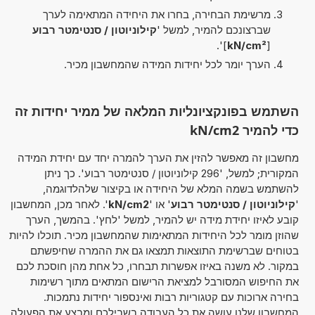
מרשימת הבחירה, בחרו את היחידה המתאימה לערך
שברצונכם להמיר, למשל '
קילוניוטון / סנטימטר רבוע
]'.
kN/cm²
[
הערך יומר לכל יחידות המידה שהמחשבון מכיר.
השתמש בפונקציונליות המלאה של ממיר יחידות זה
כדי להמיר kN/cm2
מחשבון זה מאפשר להזין את הערך להמרה יחד עם יחידת המידה
המקורית; למשל, '296 קילוניוטון / סנטימטר רבוע'. כך ניתן
להשתמש בשמה המלא של היחידה או בקיצור שלהלדוגמה,
'
קילוניוטון / סנטימטר רבוע
' או '
kN/cm2
'. לאחר מכן, המחשבון
קובע לאיזו יחידת מידה יש להמיר, למשל 'לחץ'. בהמשך, הערך
שהוזן מומר לכל היחידות המתאימות שהמחשבון מכיר. תוכלו להיות
בטוחים שברשימת התוצאות תמצאו גם את ההמרה שחיפשתם
במקור. לא משנה באיזו אפשרות תבחרו, כל אחת מהן חוסכת לכם
את החיפוש המסורבל למציאת הרישום המתאים מתוך רשימות
בחירה ארוכות עם קטגוריות רבות ואינספור יחידות נתמכות.
המחשבון שלנו עושה את כל העבודה בשבילכם ומבצע את הפעולה