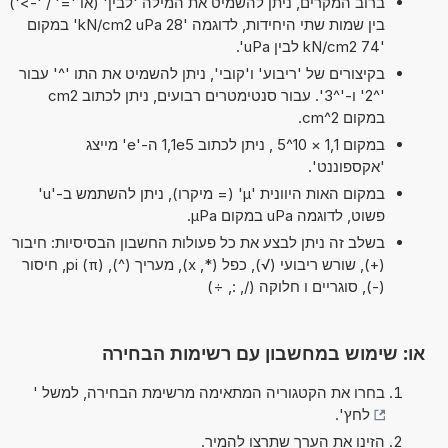
ברוב המקרים, ניתן להשמיט את המילה 'לבין' (או '=' / '->')
בין שמות שתי היחידות, לדוגמה '28 kN/cm2 uPa' במקום
'74 kN/cm2 לבין uPa'.
בקיצורים של 'ריבוע' ו'קובי', ניתן להשמיט את התו '^' עבור
'^2' ו-'^3'. עבור סנטימטרים רבועים, ניתן לכתוב cm2
במקום cm^2.
במקום 1,1 × 10^5 , ניתן לכתוב 1,1e5 ה-'e' מייצג
'אקספוננט'.
במקום האות היוונית 'µ' (= מיקרו), ניתן להשתמש ב-'u'
פשוט, לדוגמה uPa במקום µPa.
בשלב זה ניתן לבצע את כל פעולות החשבון הבסיסיות: חיבור
(+), שורש ריבועי (√), כפל (*, x), מעריך (^), pi (π), חיסור
(-), סוגריים ו חלוקה (/, :, ÷)
או: שימוש במחשבון עם רשימות הבחירה
בחרו את הקטגוריה המתאימה מרשימת הבחירה, למשל '
לחץ
'.
הזינו את הערך שתרצו להמיר.