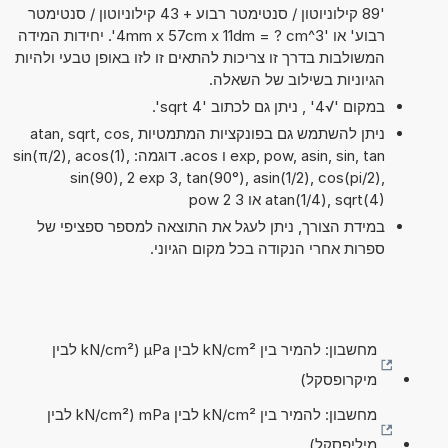
'89 קילוניוטון / סנטימטר רבוע + 43 קילוניוטון / סנטימטר
רבוע' או '4mm x 57cm x 11dm = ? cm^3'. יחידות המידה
המשולבות בדרך זו צריכות להתאים זו לזו באופן טבעי ולהיות
הגיוניות בשילוב של השאלה.
במקום '√4' , ניתן גם לכתוב 'sqrt 4'.
ניתן להשתמש גם בפונקציות המתמטיות atan, sqrt, cos,
exp, pow, asin, sin, tan ו acos. דוגמה: sin(π/2), acos(1),
sin(90), 2 exp 3, tan(90°), asin(1/2), cos(pi/2),
atan(1/4), sqrt(4) או 3 pow 2
במידת הצורך, ניתן לעגל את התוצאה למספר ספציפי של
ספרות אחרי הנקודה בכל מקום הגיוני.
מחשבון: להמיר בין kN/cm² לבין µPa (kN/cm² לבין
מיקרופסקל)
מחשבון: להמיר בין kN/cm² לבין mPa (kN/cm² לבין
מיליפסקל)