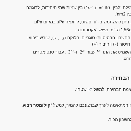
ה 'לבין' (או '=' / '->') בין שמות שתי היחידות, לדוגמה
שבון הבסיסיות: סוגריים, חלוקה (/, :, ÷), שורש ריבועי
בקיצורים של 'ריבוע' ו'קובי', ניתן להשמיט את התו '^' עבור '^2' ו-'^3'. עבור סנטימטרים
 הבחירה
מת הבחירה, למשל '
שטח
'.
 המתאימה לערך שברצונכם להמיר, למשל '
קילומטר רבוע
חשבון מכיר.