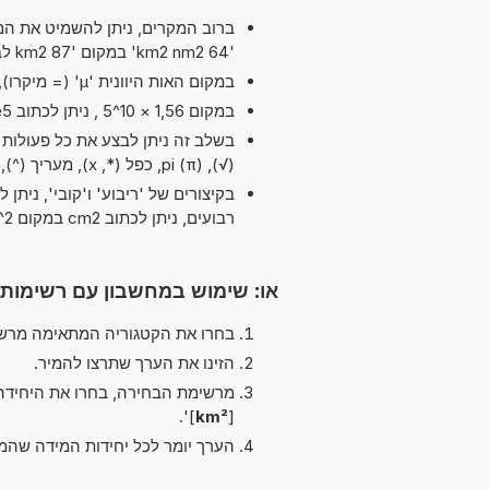
ברוב המקרים, ניתן להשמיט את המיל
'64 km2 nm2' במקום '87 km2 לבין nm2'.
במקום האות היוונית 'µ' (= מיקרו), ניתן להשתמש ב-'u' פשוט, לדוגמה uPa במקום µPa.
במקום 1,56 × 10^5 , ניתן לכתוב 1,56e5 ה-'e' מייצג 'אקספוננט'.
בשלב זה ניתן לבצע את כל פעולות הח
(√), pi (π), כפל (*, x), מעריך (^), חיסור (-) ו חיבור (+)
רבועים, ניתן לכתוב cm2 במקום cm^2.
או: שימוש במחשבון עם רשימות
בחרו את הקטגוריה המתאימה מרשי
הזינו את הערך שתרצו להמיר.
מרשימת הבחירה, בחרו את היחידה
]'.
km²
[
הערך יומר לכל יחידות המידה שהמ