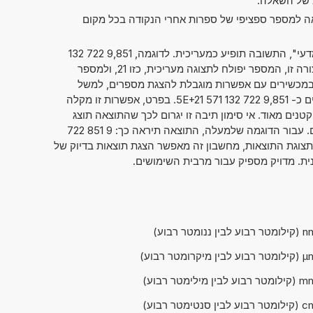
ב של השאלה.
אה למספר ספציפי של ספרות אחרי הנקודה בכל מקום
אם סימנתם את "מספרים בסימון מדעי", התשובה תופיע כמעריכית. לדוגמה, 9,851 722 132
. כאשר הנתון מוצג בצורה זו, המספר יפולח לתצוגה מעריכית, כזו 21, ולמספר
על, כזה 9,851 722 132 571 5. במכשירים עם אפשרות מוגבלת להצגת מספרים, למשל
מחשבוני כיס, ניתן גם להציג מספרים כ- 9,851 722 132 571 5E+21. בפרט, אפשרות זו מקלה
טנים מאוד. אי סימון תיבה זו יגרום לכך שהתוצאה תוצג
בדרך המקובלת של כתיבת מספרים. עבור הדוגמה שלמעלה, התוצאה תיראה כך: 9 851 722
0 000. בלי קשר לתצוגת התוצאות, מחשבון זה מאפשר הצגת תוצאות בדיוק של