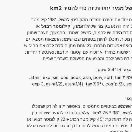
מיר יחידות זה כדי להמיר km2
מחשבון זה מאפשר להזין את הערך להמרה יחד עם יחידת המידה המקורית; למשל, '198 קילומטר
יחידה או בקיצור שלהלדוגמה, '
קילומטר רבוע
' או
יחידת מידה יש להמיר, למשל 'שטח'. בהמשך, הערך שהוזן
מכיר. תוכלו להיות בטוחים שברשימת התוצאות תמצאו גם
יזו אפשרות תבחרו, כל אחת מהן חוסכת לכם את החיפוש
ימות בחירה ארוכות עם קטגוריות רבות ואינספור יחידות
ודה בשבילכם ומבצע את הפעולה בשבריר שנייה.
ניתן להשתמש גם בפונקציות המתמטיות exp, sin, cos, acos, asin, pow, sqrt, tan ו atan.
exp 3, asin(1/2), atan(1/4), tan(90°), cos(pi/2), sqrt(4),
תמש בביטויים מתמטיים. באפשרות זו לא רק שתוכלו
לחשב שני מספרים זה עם זה, כמו למשל, '98 * 75 km2'. אלא גם תוכלו להמיר ישירות בין
יחידות מידה שונות. אפשרות זו יכולה להיראות כך: '45 קילומטר רבוע + 22 קילומטר רבוע' או
'52mm x 29cm x 6dm = ? cm^3'. יחידות המידה המשולבות בדרך זו צריכות להתאים זו לזו