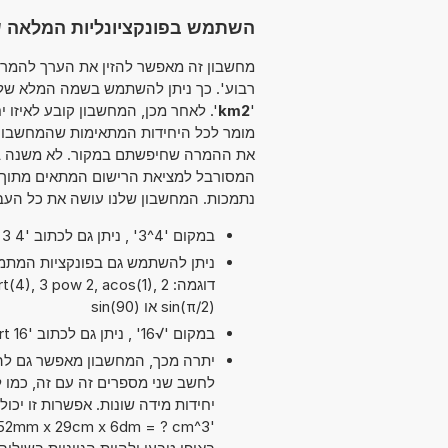
השתמש בפונקציונליות המלאה של מ
רבוע'. כך ניתן להשתמש בשמה המלא של ה
'
km2
'. לאחר מכן, המחשבון קובע לאיזו 
מומר לכל היחידות המתאימות שהמחשבון 
את ההמרה שחיפשתם במקור. לא משנה בא
המסורבל למציאת הרישום המתאים מתוך רש
נתמכות. המחשבון שלנו עושה את כל העב
במקום '4^3' , ניתן גם לכתוב '4 exp 3' או '4 pow 3'.
דוגמה: 2 ), 3 pow 2, acos(1
sin(π/2) או sin(90)
במקום '√16' , ניתן גם לכתוב 'sqrt 16'.
יתרה מכך, המחשבון מאפשר גם להש