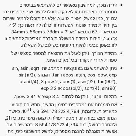
יתרה מכך, המחשבון מאפשר גם להשתמש בביטויים
מתמטיים. באפשרות זו לא רק שתוכלו לחשב שני מספרים זה
עם זה, כמו למשל, '89 * 12 ca'. אלא גם תוכלו להמיר ישירות
בין יחידות מידה שונות. אפשרות זו יכולה להיראות כך: '45
סנטיאר + 67 סנטיאר' או '34mm x 56cm x 78dm = ?
cm^3'. יחידות המידה המשולבות בדרך זו צריכות להתאים זו
לזו באופן טבעי ולהיות הגיוניות בשילוב של השאלה.
במידת הצורך, ניתן לעגל את התוצאה למספר ספציפי של
ספרות אחרי הנקודה בכל מקום הגיוני.
ניתן להשתמש גם בפונקציות המתמטיות sin, asin, sqrt,
acos, atan, cos, pow, exp ו tan. דוגמה: sin(π/2),
atan(1/4), 3 pow 2, acos(1), asin(1/2), tan(90°),
cos(pi/2), sqrt(4), sin(90) או 2 exp 3
במקום '4^3' , ניתן גם לכתוב '4 exp 3' או '4 pow 3'.
אם סימנתם את "מספרים בסימון מדעי", התשובה תופיע
21
כמעריכית. לדוגמה, 4,794 222 178 594 8
×
10
. כאשר
הנתון מוצג בצורה זו, המספר יפולח לתצוגה מעריכית, כזו 21,
ולמספר בפועל, כזה 4,794 222 178 594 8. במכשירים עם
אפשרות מוגבלת להצגת מספרים, למשל מחשבוני כיס, ניתן