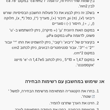
בין שמות שתי היחידות, לדוגמה '1 ca nm2' במקום '78 ca
לבין nm2'.
בשלב זה ניתן לבצע את כל פעולות החשבון הבסיסיות: שורש
ריבועי (√), pi (π), חיבור (+), מעריך (^), כפל (*, x), חלוקה
(/, :, ÷), חיסור (-) ו סוגריים
במקום האות היוונית 'µ' (= מיקרו), ניתן להשתמש ב-'u'
פשוט, לדוגמה uPa במקום µPa.
בקיצורים של 'ריבוע' ו'קובי', ניתן להשמיט את התו '^' עבור
'^2' ו-'^3'. עבור סנטימטרים רבועים, ניתן לכתוב cm2
במקום cm^2.
במקום 1,47 × 10^5 , ניתן לכתוב 1,47e5 ה-'e' מייצג
'אקספוננט'.
או: שימוש במחשבון עם רשימות הבחירה
בחרו את הקטגוריה המתאימה מרשימת הבחירה, למשל '
שטח
'.
הזינו את הערך שתרצו להמיר.
מרשימת הבחירה, בחרו את היחידה המתאימה לערך