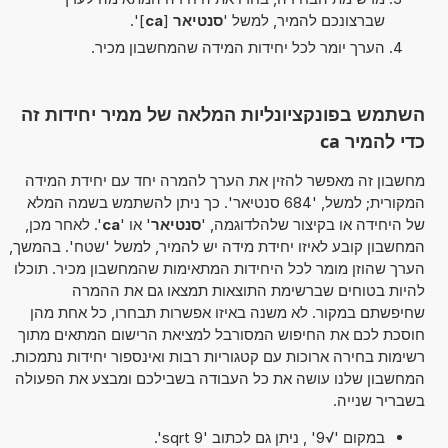
שברצונכם להמיר, למשל '
סנטיאר
[
ca
]'.
הערך יומר לכל יחידות המידה שהמחשבון מכיר.
השתמש בפונקציונליות המלאה של ממיר יחידות זה
כדי להמיר ca
מחשבון זה מאפשר להזין את הערך להמרה יחד עם יחידת המידה
המקורית; למשל, '684 סנטיאר'. כך ניתן להשתמש בשמה המלא
של היחידה או בקיצור שלהלדוגמה, '
סנטיאר
' או '
ca
'. לאחר מכן,
המחשבון קובע לאיזו יחידת מידה יש להמיר, למשל 'שטח'. בהמשך,
הערך שהוזן מומר לכל היחידות המתאימות שהמחשבון מכיר. תוכלו
להיות בטוחים שברשימת התוצאות תמצאו גם את ההמרה
שחיפשתם במקור. לא משנה באיזו אפשרות תבחרו, כל אחת מהן
חוסכת לכם את החיפוש המסורבל למציאת הרישום המתאים מתוך
רשימות בחירה ארוכות עם קטגוריות רבות ואינספור יחידות נתמכות.
המחשבון שלנו עושה את כל העבודה בשבילכם ומבצע את הפעולה
בשבריר שנייה.
במקום '√9' , ניתן גם לכתוב 'sqrt 9'.