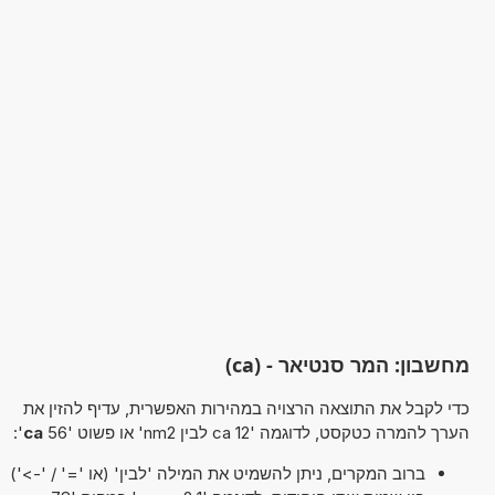
מחשבון: המר סנטיאר - (ca)
כדי לקבל את התוצאה הרצויה במהירות האפשרית, עדיף להזין את
הערך להמרה כטקסט, לדוגמה '12 ca לבין nm2' או פשוט '56
ca
':
ברוב המקרים, ניתן להשמיט את המילה 'לבין' (או '=' / '->')