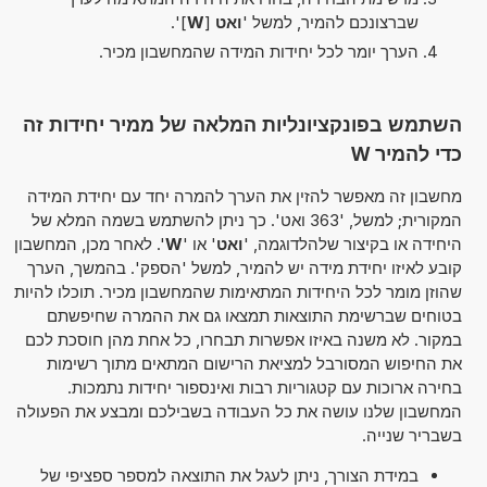
שברצונכם להמיר, למשל '
ואט
[
W
]'.
הערך יומר לכל יחידות המידה שהמחשבון מכיר.
השתמש בפונקציונליות המלאה של ממיר יחידות זה
כדי להמיר W
מחשבון זה מאפשר להזין את הערך להמרה יחד עם יחידת המידה
המקורית; למשל, '363 ואט'. כך ניתן להשתמש בשמה המלא של
היחידה או בקיצור שלהלדוגמה, '
ואט
' או '
W
'. לאחר מכן, המחשבון
קובע לאיזו יחידת מידה יש להמיר, למשל 'הספק'. בהמשך, הערך
שהוזן מומר לכל היחידות המתאימות שהמחשבון מכיר. תוכלו להיות
בטוחים שברשימת התוצאות תמצאו גם את ההמרה שחיפשתם
במקור. לא משנה באיזו אפשרות תבחרו, כל אחת מהן חוסכת לכם
את החיפוש המסורבל למציאת הרישום המתאים מתוך רשימות
בחירה ארוכות עם קטגוריות רבות ואינספור יחידות נתמכות.
המחשבון שלנו עושה את כל העבודה בשבילכם ומבצע את הפעולה
בשבריר שנייה.
במידת הצורך, ניתן לעגל את התוצאה למספר ספציפי של