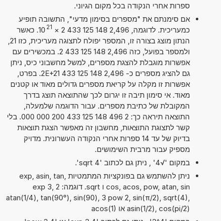
ספרות אחרי הנקודה בכל מקום הגיוני.
אם סימנתם את "מספרים בסימון מדעי", התשובה תופיע
21
כמעריכית. לדוגמה, 2,496 148 125 433 2
×
10
. כאשר
הנתון מוצג בצורה זו, המספר יפולח לתצוגה מעריכית, כזו 21,
ולמספר בפועל, כזה 2,496 148 125 433 2. במכשירים עם
אפשרות מוגבלת להצגת מספרים, למשל מחשבוני כיס, ניתן
גם להציג מספרים כ- 2,496 148 125 433 2E+21. בפרט,
אפשרות זו מקלה על קריאת מספרים גדולים מאוד או קטנים
מאוד. אי סימון תיבה זו יגרום לכך שהתוצאה תוצג בדרך
המקובלת של כתיבת מספרים. עבור הדוגמה שלמעלה,
התוצאה תיראה כך: 2 496 148 125 433 200 000 000. בלי
קשר לתצוגת התוצאות, מחשבון זה מאפשר הצגת תוצאות
בדיוק של עד 14 ספרות אחרי הנקודה העשרונית. מדויק
מספיק עבור מרבית השימושים.
במקום '√4' , ניתן גם לכתוב 'sqrt 4'.
ניתן להשתמש גם בפונקציות המתמטיות exp, asin, tan,
cos, acos, pow, atan, sin ו sqrt. דוגמה: 2 exp 3,
atan(1/4), tan(90°), sin(90), 3 pow 2, sin(π/2), sqrt(4),
asin(1/2), cos(pi/2) או acos(1)