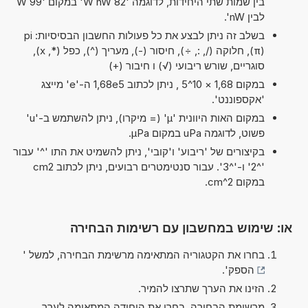
בין שמות שתי היחידות, לדוגמה '82 W nW' במקום '99 W
לבין nW'.
בשלב זה ניתן לבצע את כל פעולות החשבון הבסיסיות: pi
(π), חלוקה (/, :, ÷), חיסור (-), מעריך (^), כפל (*, x),
סוגריים, שורש ריבועי (√) ו חיבור (+)
במקום 1,68 × 10^5 , ניתן לכתוב 1,68e5 ה-'e' מייצג
'אקספוננט'.
במקום האות היוונית 'µ' (= מיקרו), ניתן להשתמש ב-'u'
פשוט, לדוגמה uPa במקום µPa.
בקיצורים של 'ריבוע' ו'קובי', ניתן להשמיט את התו '^' עבור
'^2' ו-'^3'. עבור סנטימטרים רבועים, ניתן לכתוב cm2
במקום cm^2.
או: שימוש במחשבון עם רשימות הבחירה
בחרו את הקטגוריה המתאימה מרשימת הבחירה, למשל '
הספק
'.
הזינו את הערך שתרצו להמיר.
מרשימת הבחירה, בחרו את היחידה המתאימה לערך