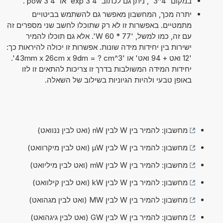
במקום '4^3' , ניתן גם לכתוב '4 exp 3' או '4 pow 3'.
יתרה מכך, המחשבון מאפשר גם להשתמש בביטויים
מתמטיים. באפשרות זו לא רק שתוכלו לחשב שני מספרים זה
עם זה, כמו למשל, '77 * 60 W'. אלא גם תוכלו להמיר
ישירות בין יחידות מידה שונות. אפשרות זו יכולה להיראות כך:
'12 ואט + 94 ואט' או '43mm x 26cm x 9dm = ? cm^3'.
יחידות המידה המשולבות בדרך זו צריכות להתאים זו לזו
באופן טבעי ולהיות הגיוניות בשילוב של השאלה.
מחשבון: להמיר בין W לבין nW (ואט לבין ננוואט)
מחשבון: להמיר בין W לבין µW (ואט לבין מיקרוואט)
מחשבון: להמיר בין W לבין mW (ואט לבין מיליואט)
מחשבון: להמיר בין W לבין kW (ואט לבין קילוואט)
מחשבון: להמיר בין W לבין MW (ואט לבין מגהואט)
מחשבון: להמיר בין W לבין GW (ואט לבין גיגהואט)