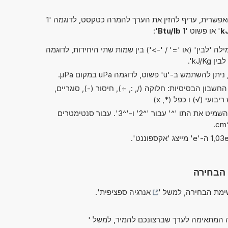
פשרית, עדיף להזין את הערך להמרה כטקסט, לדוגמה '1
' או פשוט '1
Btu/lb
':
ה 'לבין' (או '=' / '->') בין שמות שתי היחידות, לדוגמה
שבון הבסיסיות: חלוקה (/, :, ÷), חיסור (-), סוגריים,
בקיצורים של 'ריבוע' ו'קובי', ניתן להשמיט את התו '^' עבור '^2' ו-'^3'. עבור סנטימטרים
 הבחירה
מת הבחירה, למשל '
אנרגיה ספציפית
'.
 המתאימה לערך שברצונכם להמיר, למשל '