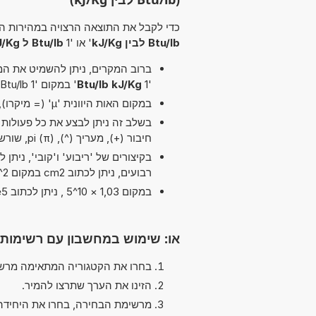
כדי לקבל את התוצאה הרצויה במהירות הא
Btu/lb לבין kJ/Kg
' או '1
Btu/lb ל kJ/Kg
ברוב המקרים, ניתן להשמיט את המיל
'1
Btu/lb kJ/Kg
' במקום '1 Btu/lb לבין kJ/Kg'.
במקום האות היוונית 'µ' (= מיקרו), ניתן להשתמש ב-'u' פשוט, לדוגמה uPa במקום µPa.
בשלב זה ניתן לבצע את כל פעולות הח
חיבור (+), מעריך (^), pi (π), שורש ריבועי (√) ו כפל (*, x)
רבועים, ניתן לכתוב cm2 במקום cm^2.
במקום 1,03 × 10^5 , ניתן לכתוב 1,03e5 ה-'e' מייצג 'אקספוננט'.
או: שימוש במחשבון עם רשימות
בחרו את הקטגוריה המתאימה מרשי
הזינו את הערך שתרצו להמיר.
מרשימת הבחירה, בחרו את היחידה