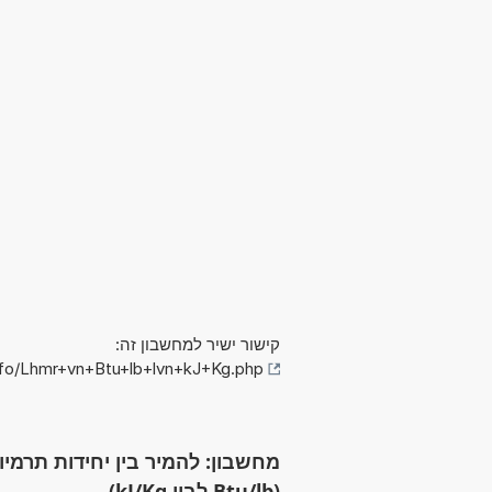
קישור ישיר למחשבון זה:
nfo/Lhmr+vn+Btu+lb+lvn+kJ+Kg.php
מחשבון: להמיר בין יחידות תרמיות 
(Btu/lb לבין kJ/Kg)