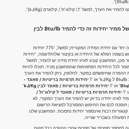
'.
צו להמיר את הערך, למשל '
קילוג'ול / קילוגרם [kJ/Kg]
'.
השתמש בפונקציונליות המלאה של ממיר יחידות זה כדי להמיר Btu/lb לבין
מחשבון זה מאפשר להזין את הערך להמרה יחד עם יחידת המידה המקורית; למשל, '775 יחידות
מש בשמה המלא של היחידה או בקיצור שלהלדוגמה, 'יחידות
יטיות / פאונד' או 'Btu/lb'. לאחר מכן, המחשבון קובע לאיזו יחידת מידה יש להמיר, למשל
מומר לכל היחידות המתאימות שהמחשבון מכיר. תוכלו להיות
ההמרה שחיפשתם במקור. לחלופין, ניתן להמיר את הערך
יחידות תרמיות בריטיות / פאונד -
Btu/
' או '1
יחידות תרמיות בריטיות / פאונד לבין kJ/Kg
'
 '1
יחידות תרמיות בריטיות / פאונד ל קילוג'ול /
יד לאיזו יחידה בדיוק יש להמיר את הערך המקורי. לא
 חוסכת לכם את החיפוש המסורבל למציאת הרישום
גוריות רבות ואינספור יחידות נתמכות. המחשבון שלנו
הפעולה בשבריר שנייה.
אה למספר ספציפי של ספרות אחרי הנקודה בכל מקום