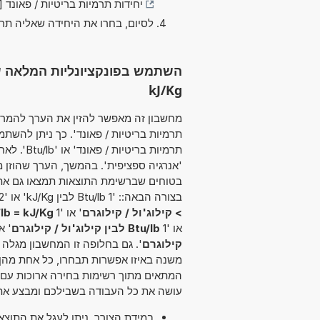
יחידות תרמיות בריטיות / פאונד [Btu/lb]
לסיום, בחרו את היחידה שאליה תר
kJ/Kg
תרמיות בריטיות / פאונד'. כך ניתן להשת
תרמיות בר
'אנרגיה ספציפית'. בהמשך, הערך שהוזן 
בטוחים שברשימת התוצאות תמצאו גם את 
בצורה הבאה:: '1 Btu/lb לבין kJ/Kg' או '2 Btu/lb ל kJ/Kg' או '1
> קילוג'ול / קילוגרם
' או '1
lb = kJ/Kg
או '1
Btu/lb לבין קילוג'ול / קילוגרם
' או
קילוגרם
'. גם בחלופה זו המחשבון מגלה מ
משנה באיזו אפשרות תבחרו, כל אחת מהן
המתאים מתוך רשימות בחירה ארוכות עם קט
עושה את כל העבודה בשבילכם ומבצע את 
במידת הצורך, ניתן לעגל את התוצ