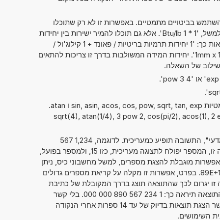
תמש בביטויים מתמטיים. באפשרות זו לא רק שתוכלו
לחשב שני מספרים זה עם זה, כמו למשל, '1 * 1 Btu/lb'. אלא גם תוכלו להמיר ישירות בין יחידות
מידה שונות. אפשרות זו יכולה להיראות כך: '1 יחידות תרמיות בריטיות / פאונד + 1 קילוג'ול /
קילוגרם' או '1mm x 1cm x 1dm = ? cm^3'. יחידות המידה המשולבות בדרך זו צריכות להתאים
 בשילוב של השאלה.
ניתן להשתמש גם בפונקציות המתמטיות sin, asin, acos, cos, pow, sqrt, tan, exp ו atan.
sqrt(4), atan(1/4), 3 pow 2, cos(pi/2), acos(1), 2 exp),
אם סימנתם את "מספרים בסימון מדעי", התשובה תופיע כמעריכית. לדוגמה, 1,234 567
. כאשר הנתון מוצג בצורה זו, המספר יפולח לתצוגה מעריכית, כזו 15, ולמספר בפועל,
במכשירים עם אפשרות מוגבלת להצגת מספרים, למשל מחשבוני כיס, ניתן
גם להציג מספרים כ- 1,234 567 89E+15. בפרט, אפשרות זו מקלה על קריאת מספרים גדולים
בה זו יגרום לכך שהתוצאה תוצג בדרך המקובלת של כתיבת
מספרים. עבור הדוגמה שלמעלה, התוצאה תיראה כך: 1 234 567 890 000 000. בלי קשר
לתצוגת התוצאות, מחשבון זה מאפשר הצגת תוצאות בדיוק של עד 14 ספרות אחרי הנקודה
ית השימושים.