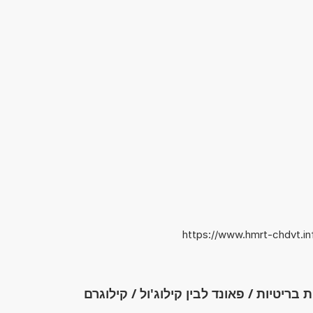
https://www.hmrt-chdvt.i
בריטיות / פאונד לבין קילוג'ול / קילוגרם