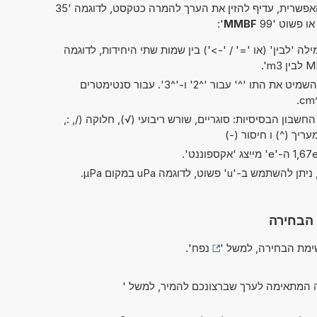
פשרית, עדיף להזין את הערך להמרה כטקסט, לדוגמה '35
או פשוט '99
MMBF
':
ה 'לבין' (או '=' / '->') בין שמות שתי היחידות, לדוגמה
בקיצורים של 'ריבוע' ו'קובי', ניתן להשמיט את התו '^' עבור '^2' ו-'^3'. עבור סנטימטרים
שבון הבסיסיות: סוגריים, שורש ריבועי (√), חלוקה (/, :,
 הבחירה
מת הבחירה, למשל '
נפח
'.
 המתאימה לערך שברצונכם להמיר, למשל '