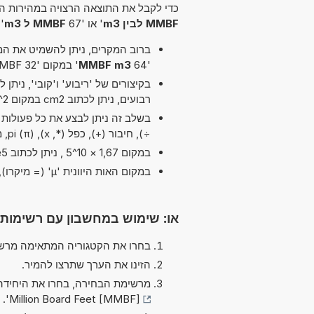
כדי לקבל את התוצאה הרצויה במהירות הא
MMBF לבין m3
' או '67
MMBF ל m3
' 
ברוב המקרים, ניתן להשמיט את המיל
'64
MMBF m3
' במקום '32 MMBF לבין m3'.
רבועים, ניתן לכתוב cm2 במקום cm^2.
בשלב זה ניתן לבצע את כל פעולות הח
÷), חיבור (+), כפל (*, x), pi (π), מעריך (^) ו חיסור (-)
במקום 1,67 × 10^5 , ניתן לכתוב 1,67e5 ה-'e' מייצג 'אקספוננט'.
במקום האות היוונית 'µ' (= מיקרו), ניתן להשתמש ב-'u' פשוט, לדוגמה uPa במקום µPa.
או: שימוש במחשבון עם רשימות
בחרו את הקטגוריה המתאימה מרשי
הזינו את הערך שתרצו להמיר.
מרשימת הבחירה, בחרו את היחידה
'.
Million Board Feet [MMBF]