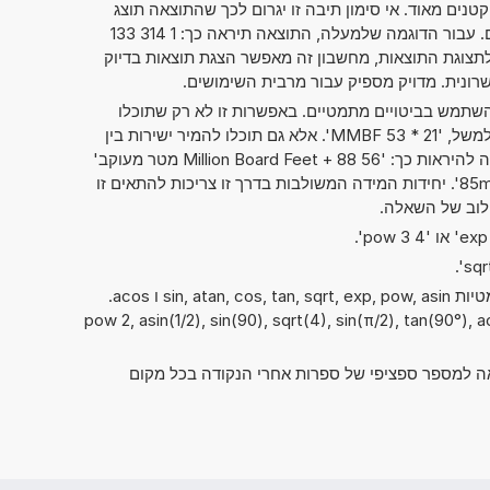
טנים מאוד. אי סימון תיבה זו יגרום לכך שהתוצאה תוצג
בדרך המקובלת של כתיבת מספרים. עבור הדוגמה שלמעלה, התוצאה תיראה כך: 1 314 133
00 000. בלי קשר לתצוגת התוצאות, מחשבון זה מאפשר הצגת תוצאות בדיוק
תמש בביטויים מתמטיים. באפשרות זו לא רק שתוכלו
לחשב שני מספרים זה עם זה, כמו למשל, '21 * 53 MMBF'. אלא גם תוכלו להמיר ישירות בין
יחידות מידה שונות. אפשרות זו יכולה להיראות כך: '56 Million Board Feet + 88 מטר מעוקב'
או '85mm x 18cm x 50dm = ? cm^3'. יחידות המידה המשולבות בדרך זו צריכות להתאים זו
שילוב של השאלה.
ניתן להשתמש גם בפונקציות המתמטיות sin, atan, cos, tan, sqrt, exp, pow, asin ו acos.
pow 2, asin(1/2), sin(90), sqrt(4), sin(π/2), tan(90°), acos(1)
אה למספר ספציפי של ספרות אחרי הנקודה בכל מקום