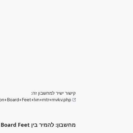
קישור ישיר למחשבון זה:
lion+Board+Feet+lvn+mtr+mvkv.php
מחשבון: להמיר בין Million Board Feet לבין מטר מעוקב (MMBF לבין m³)