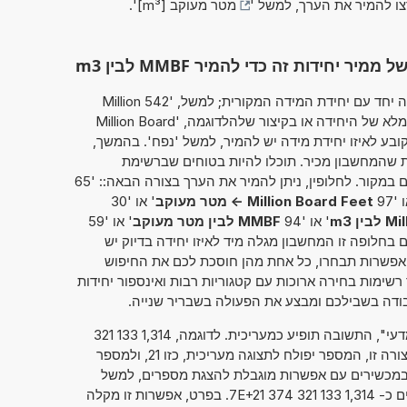
צו להמיר את הערך, למשל '
מטר מעוקב [m³]
'.
חידות זה כדי להמיר MMBF לבין m3
מחשבון זה מאפשר להזין את הערך להמרה יחד עם יחידת המידה המקורית; למשל, '542 Million
Board Feet'. כך ניתן להשתמש בשמה המלא של היחידה או בקיצור שלהלדוגמה, 'Million Board
 המחשבון קובע לאיזו יחידת מידה יש להמיר, למשל 'נפח'. בהמשך,
ת שהמחשבון מכיר. תוכלו להיות בטוחים שברשימת
התוצאות תמצאו גם את ההמרה שחיפשתם במקור. לחלופין, ניתן להמיר את הערך בצורה הבאה:: '65
Million Board Feet -> מטר מעוקב
' או '30
ן m3
' או '94
MMBF לבין מטר מעוקב
' או '59
ם בחלופה זו המחשבון מגלה מיד לאיזו יחידה בדיוק יש
 אפשרות תבחרו, כל אחת מהן חוסכת לכם את החיפוש
ימות בחירה ארוכות עם קטגוריות רבות ואינספור יחידות
ודה בשבילכם ומבצע את הפעולה בשבריר שנייה.
אם סימנתם את "מספרים בסימון מדעי", התשובה תופיע כמעריכית. לדוגמה, 1,314 133 321
. כאשר הנתון מוצג בצורה זו, המספר יפולח לתצוגה מעריכית, כזו 21, ולמספר
על, כזה 1,314 133 321 374 7. במכשירים עם אפשרות מוגבלת להצגת מספרים, למשל
מחשבוני כיס, ניתן גם להציג מספרים כ- 1,314 133 321 374 7E+21. בפרט, אפשרות זו מקלה