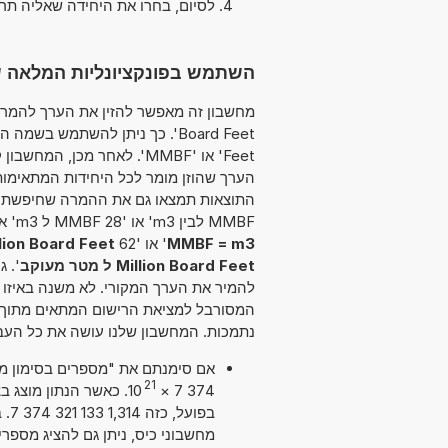
לסיום, בחרו את היחידה שאליה תר
השתמש בפונקציונליות המלאה של ממיר י
Feet' או 'MMBF'. לאחר מכן,
הערך שהוזן מומר לכל היחידות המתאימו
MMBF לבין m3' או '28 MMBF ל m3' או '97
MMBF = m3
' או '62
Million Board Feet לבי
Million Board Feet ל מטר מעוקב
'. ג
להמיר את הערך המקורי. לא משנה באיזו
המסורבל למציאת הרישום המתאים מתוך רש
נתמכות. המחשבון שלנו עושה את כל העב
21
10
×
374 7
בפו