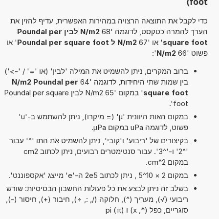
foot)
כדי לקבל את התוצאה הרצויה במהירות האפשרית, עדיף להזין את
הערך להמרה כטקסט, לדוגמה '68
N/m2 לבין Poundal per
square foot
' או '67
N/m2 ל Poundal per square foot
' או
פשוט '66
N/m2
':
ברוב המקרים, ניתן להשמיט את המילה 'לבין' (או '=' / '->')
בין שמות שתי היחידות, לדוגמה '64
N/m2 Poundal per
square foot
' במקום '65 N/m2 לבין Poundal per square
foot'.
במקום האות היוונית 'µ' (= מיקרו), ניתן להשתמש ב-'u'
פשוט, לדוגמה uPa במקום µPa.
בקיצורים של 'ריבוע' ו'קובי', ניתן להשמיט את התו '^' עבור
'^2' ו-'^3'. עבור סנטימטרים רבועים, ניתן לכתוב cm2
במקום cm^2.
במקום 2 × 10^5 , ניתן לכתוב 2e5 ה-'e' מייצג 'אקספוננט'.
בשלב זה ניתן לבצע את כל פעולות החשבון הבסיסיות: שורש
ריבועי (√), מעריך (^), חלוקה (/, :, ÷), חיבור (+), חיסור (-),
סוגריים, כפל (*, x) ו pi (π)