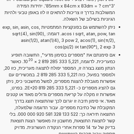
'85mm x 84cm x 83dm = ? cm^3'. יחידות המידה
המשולבות בדרך זו צריכות להתאים זו לזו באופן טבעי ולהיות
הגיוניות בשילוב של השאלה.
ניתן להשתמש גם בפונקציות המתמטיות exp, sin, asin, cos,
sqrt, atan, pow, tan ו acos. דוגמה: sqrt(4), sin(90),
asin(1/2), atan(1/4), 3 pow 2, acos(1), sin(π/2),
tan(90°), 2 exp 3 או cos(pi/2)
אם סימנתם את "מספרים בסימון מדעי", התשובה תופיע
20
כמעריכית. לדוגמה, 5,221 333 285 819 2
×
10
. כאשר
הנתון מוצג בצורה זו, המספר יפולח לתצוגה מעריכית, כזו 20,
ולמספר בפועל, כזה 5,221 333 285 819 2. במכשירים עם
אפשרות מוגבלת להצגת מספרים, למשל מחשבוני כיס, ניתן
גם להציג מספרים כ- 5,221 333 285 819 2E+20. בפרט,
אפשרות זו מקלה על קריאת מספרים גדולים מאוד או קטנים
מאוד. אי סימון תיבה זו יגרום לכך שהתוצאה תוצג בדרך
המקובלת של כתיבת מספרים. עבור הדוגמה שלמעלה,
התוצאה תיראה כך: 522 133 328 581 920 000 000. בלי
קשר לתצוגת התוצאות, מחשבון זה מאפשר הצגת תוצאות
בדיוק של עד 14 ספרות אחרי הנקודה העשרונית. מדויק
מספיק עבור מרבית השימושים.