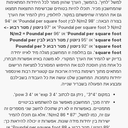
למשל 'לחץ'. בהמשך, הערך שהוזן מומר לכל היחידות המתאימות
שהמחשבון מכיר. תוכלו להיות בטוחים שברשימת התוצאות תמצאו
גם את ההמרה שחיפשתם במקור. לחלופין, ניתן להמיר את הערך
בצורה הבאה:: '98 N/m2 לבין Poundal per square foot' או '94
N/m2 ל Poundal per square foot' או '97
ניוטון / מטר רבוע ->
Poundal per square foot
' או '96
N/m2 = Poundal per
square foot
' או '95
ניוטון / מטר רבוע לבין Poundal per
square foot
' או '92
ניוטון / מטר רבוע ל Poundal per
square foot
'. גם בחלופה זו המחשבון מגלה מיד לאיזו יחידה
בדיוק יש להמיר את הערך המקורי. לא משנה באיזו אפשרות תבחרו,
כל אחת מהן חוסכת לכם את החיפוש המסורבל למציאת הרישום
המתאים מתוך רשימות בחירה ארוכות עם קטגוריות רבות ואינספור
יחידות נתמכות. המחשבון שלנו עושה את כל העבודה בשבילכם
ומבצע את הפעולה בשבריר שנייה.
במקום '4^3' , ניתן גם לכתוב '4 exp 3' או '4 pow 3'.
יתרה מכך, המחשבון מאפשר גם להשתמש בביטויים
מתמטיים. באפשרות זו לא רק שתוכלו לחשב שני מספרים זה
עם זה, כמו למשל, '87 * 86 N/m2'. אלא גם תוכלו להמיר
ישירות בין יחידות מידה שונות. אפשרות זו יכולה להיראות כך:
'89 ניוטון / מטר רבוע + 88 Poundal per square foot' או