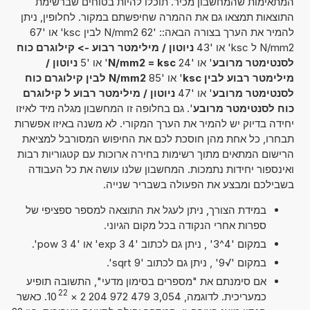
המתאימות שהמחשבון מכיר. תוכלו להיות בטוחים שברשימת
התוצאות תמצאו גם את ההמרה שחיפשתם במקור. לחלופין, ניתן
להמיר את הערך בצורה הבאה:: '62 N/mm2 לבין ksc' או '67
N/mm2 ל ksc' או '43
ניוטון / מילימטר רבוע -> קילוגרם כוח
לסנטימטר מרובע
' או '24
N/mm2 = ksc
' או '5
ניוטון /
מילימטר רבוע לבין ksc
' או '85
N/mm2 לבין קילוגרם כוח
לסנטימטר מרובע
' או '47
ניוטון / מילימטר רבוע ל קילוגרם
כוח לסנטימטר מרובע
'. גם בחלופה זו המחשבון מגלה מיד לאיזו
יחידה בדיוק יש להמיר את הערך המקורי. לא משנה באיזו אפשרות
תבחרו, כל אחת מהן חוסכת לכם את החיפוש המסורבל למציאת
הרישום המתאים מתוך רשימות בחירה ארוכות עם קטגוריות רבות
ואינספור יחידות נתמכות. המחשבון שלנו עושה את כל העבודה
בשבילכם ומבצע את הפעולה בשבריר שנייה.
במידת הצורך, ניתן לעגל את התוצאה למספר ספציפי של
ספרות אחרי הנקודה בכל מקום הגיוני.
במקום '4^3' , ניתן גם לכתוב '4 exp 3' או '4 pow 3'.
במקום '√9' , ניתן גם לכתוב 'sqrt 9'.
אם סימנתם את "מספרים בסימון מדעי", התשובה תופיע
22
כמעריכית. לדוגמה, 3,054 479 972 204 2
×
10
. כאשר