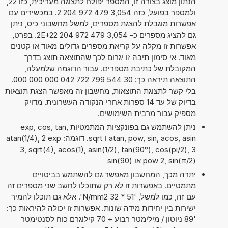
הנתון מוצג בצורה זו, המספר יפולח לתצוגה מעריכית, כזו 22,
ולמספר בפועל, כזה 3,054 479 972 204 2. במכשירים עם
אפשרות מוגבלת להצגת מספרים, למשל מחשבוני כיס, ניתן
גם להציג מספרים כ- 3,054 479 972 204 2E+22. בפרט,
אפשרות זו מקלה על קריאת מספרים גדולים מאוד או קטנים
מאוד. אי סימון תיבה זו יגרום לכך שהתוצאה תוצג בדרך
המקובלת של כתיבת מספרים. עבור הדוגמה שלמעלה,
התוצאה תיראה כך: 30 544 799 722 042 000 000 000.
בלי קשר לתצוגת התוצאות, מחשבון זה מאפשר הצגת תוצאות
בדיוק של עד 14 ספרות אחרי הנקודה העשרונית. מדויק
מספיק עבור מרבית השימושים.
ניתן להשתמש גם בפונקציות המתמטיות exp, cos, tan,
atan, pow, sin, acos, asin ו sqrt. דוגמה: atan(1/4), 2 exp
3, sqrt(4), acos(1), asin(1/2), tan(90°), cos(pi/2), 3
pow 2, sin(π/2) או sin(90)
יתרה מכך, המחשבון מאפשר גם להשתמש בביטויים
מתמטיים. באפשרות זו לא רק שתוכלו לחשב שני מספרים זה
עם זה, כמו למשל, '51 * 32 N/mm2'. אלא גם תוכלו להמיר
ישירות בין יחידות מידה שונות. אפשרות זו יכולה להיראות כך:
'89 ניוטון / מילימטר רבוע + 70 קילוגרם כוח לסנטימטר