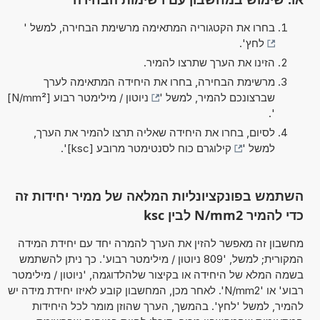
בחרו את הקטגוריה המתאימה מרשימת הבחירה, למשל '
לחץ
'.
הזינו את הערך שתרצו להמיר.
מרשימת הבחירה, בחרו את היחידה המתאימה לערך
שברצונכם להמיר, למשל '
ניוטון / מילימטר רבוע [N/mm²]
'.
לסיום, בחרו את היחידה שאליה תרצו להמיר את הערך,
למשל '
קילוגרם כוח לסנטימטר מרובע [ksc]
'.
השתמש בפונקציונליות המלאה של ממיר יחידות זה
כדי להמיר N/mm2 לבין ksc
מחשבון זה מאפשר להזין את הערך להמרה יחד עם יחידת המידה
המקורית; למשל, '809 ניוטון / מילימטר רבוע'. כך ניתן להשתמש
בשמה המלא של היחידה או בקיצור שלהלדוגמה, 'ניוטון / מילימטר
רבוע' או 'N/mm2'. לאחר מכן, המחשבון קובע לאיזו יחידת מידה יש
להמיר, למשל 'לחץ'. בהמשך, הערך שהוזן מומר לכל היחידות