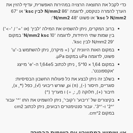
כדי לקבל את התוצאה הרצויה במהירות האפשרית, עדיף להזין את
הערך להמרה כטקסט, לדוגמה '86
N/mm2 לבין ksc
' או '67
N/mm2 ל ksc
' או פשוט '48
N/mm2
':
ברוב המקרים, ניתן להשמיט את המילה 'לבין' (או '=' / '->')
בין שמות שתי היחידות, לדוגמה '10
N/mm2 ksc
' במקום
'29 N/mm2 לבין ksc'.
במקום האות היוונית 'µ' (= מיקרו), ניתן להשתמש ב-'u'
פשוט, לדוגמה uPa במקום µPa.
במקום 1,64 × 10^5 , ניתן לכתוב 1,64e5 ה-'e' מייצג
'אקספוננט'.
בשלב זה ניתן לבצע את כל פעולות החשבון הבסיסיות:
סוגריים, חיסור (-), pi (π), שורש ריבועי (√), כפל (*, x),
חיבור (+), חלוקה (/, :, ÷) ו מעריך (^)
בקיצורים של 'ריבוע' ו'קובי', ניתן להשמיט את התו '^' עבור
'^2' ו-'^3'. עבור סנטימטרים רבועים, ניתן לכתוב cm2
במקום cm^2.
או: שימוש במחשבון עם רשימות הבחירה