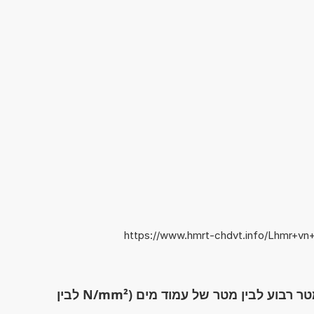
https://www.hmrt-chdvt.info/Lhmr+
מחשבון: להמיר בין ניוטון / מילימטר רבוע לבין מטר של עמוד מים (N/mm² לבין