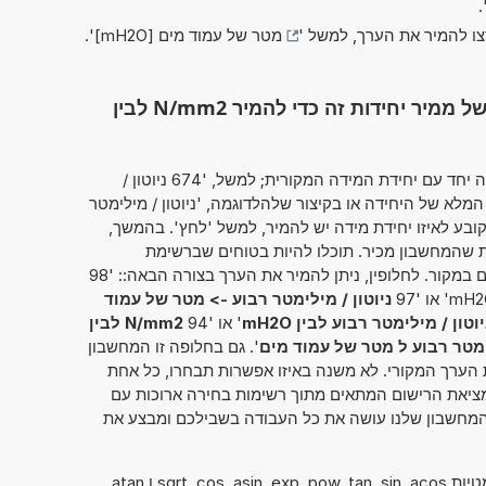
'
צו להמיר את הערך, למשל '
מטר של עמוד מים [mH2O]
'.
השתמש בפונקציונליות המלאה של ממיר יחידות זה כדי להמיר N/mm2 לבין
מחשבון זה מאפשר להזין את הערך להמרה יחד עם יחידת המידה המקורית; למשל, '674 ניוטון /
לא של היחידה או בקיצור שלהלדוגמה, 'ניוטון / מילימטר
, המחשבון קובע לאיזו יחידת מידה יש להמיר, למשל 'לחץ'. בהמשך,
ת שהמחשבון מכיר. תוכלו להיות בטוחים שברשימת
התוצאות תמצאו גם את ההמרה שחיפשתם במקור. לחלופין, ניתן להמיר את הערך בצורה הבאה:: '98
ניוטון / מילימטר רבוע -> מטר של עמוד
יוטון / מילימטר רבוע לבין mH2O
' או '94
N/mm2 לבין
לימטר רבוע ל מטר של עמוד מים
'. גם בחלופה זו המחשבון
ת הערך המקורי. לא משנה באיזו אפשרות תבחרו, כל אחת
ציאת הרישום המתאים מתוך רשימות בחירה ארוכות עם
. המחשבון שלנו עושה את כל העבודה בשבילכם ומבצע את
ניתן להשתמש גם בפונקציות המתמטיות sqrt, cos, asin, exp, pow, tan, sin, acos ו atan.