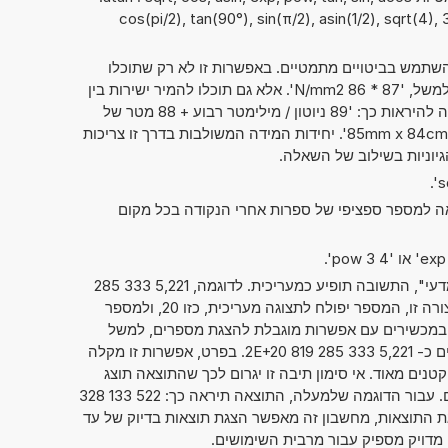
cos(pi/2), tan(90°), sin(π/2), asin(1/2), sqrt(4), 3 p,
תמש בביטויים מתמטיים. באפשרות זו לא רק שתוכלו
לחשב שני מספרים זה עם זה, כמו למשל, '87 * 86 N/mm2'. אלא גם תוכלו להמיר ישירות בין
יחידות מידה שונות. אפשרות זו יכולה להיראות כך: '89 ניוטון / מילימטר רבוע + 88 מטר של
עמוד מים' או '85mm x 84cm x 83dm = ? cm^3'. יחידות המידה המשולבות בדרך זו צריכות
הגיוניות בשילוב של השאלה.
אה למספר ספציפי של ספרות אחרי הנקודה בכל מקום
אם סימנתם את "מספרים בסימון מדעי", התשובה תופיע כמעריכית. לדוגמה, 5,221 333 285
. כאשר הנתון מוצג בצורה זו, המספר יפולח לתצוגה מעריכית, כזו 20, ולמספר
ועל, כזה 5,221 333 285 819 2. במכשירים עם אפשרות מוגבלת להצגת מספרים, למשל
מחשבוני כיס, ניתן גם להציג מספרים כ- 5,221 333 285 819 2E+20. בפרט, אפשרות זו מקלה
טנים מאוד. אי סימון תיבה זו יגרום לכך שהתוצאה תוצג
בדרך המקובלת של כתיבת מספרים. עבור הדוגמה שלמעלה, התוצאה תיראה כך: 522 133 328
לי קשר לתצוגת התוצאות, מחשבון זה מאפשר הצגת תוצאות בדיוק של עד