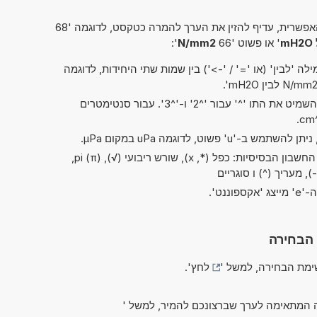
פשרית, עדיף להזין את הערך להמרה כטקסט, לדוגמה '68
' או פשוט '66
N/mm2
':
ה 'לבין' (או '=' / '->') בין שמות שתי היחידות, לדוגמה
בקיצורים של 'ריבוע' ו'קובי', ניתן להשמיט את התו '^' עבור '^2' ו-'^3'. עבור סנטימטרים
בשלב זה ניתן לבצע את כל פעולות החשבון הבסיסיות: כפל (*, x), שורש ריבועי (√), pi (π),
), מעריך (^) ו סוגריים
 הבחירה
מת הבחירה, למשל '
לחץ
'.
 המתאימה לערך שברצונכם להמיר, למשל '