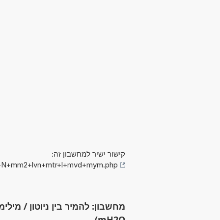
קישור ישיר למחשבון זה:
vn+N+mm2+lvn+mtr+l+mvd+mym.php
mH2O)