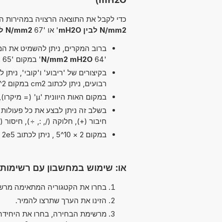
כדי לקבל את התוצאה הרצויה במהירות הא
N/mm2 לבין mH2O
' או '67
N/mm2 ל mH2O
ברוב המקרים, ניתן להשמיט את המיל
'64
N/mm2 mH2O
' במקום '65 N/mm2 לבין mH2O'.
רבועים, ניתן לכתוב cm2 במקום cm^2.
במקום האות היוונית 'µ' (= מיקרו), ניתן להשתמש ב-'u' פשוט, לדוגמה uPa במקום µPa.
חיבור (+), חלוקה (/, :, ÷), חיסור (-
במקום 2 × 10^5 , ניתן לכתוב 2e5 ה-'e' מייצג 'אקספוננט'.
או: שימוש במחשבון עם רשימות
בחרו את הקטגוריה המתאימה מרשי
הזינו את הערך שתרצו להמיר.
מרשימת הבחירה, בחרו את היחידה