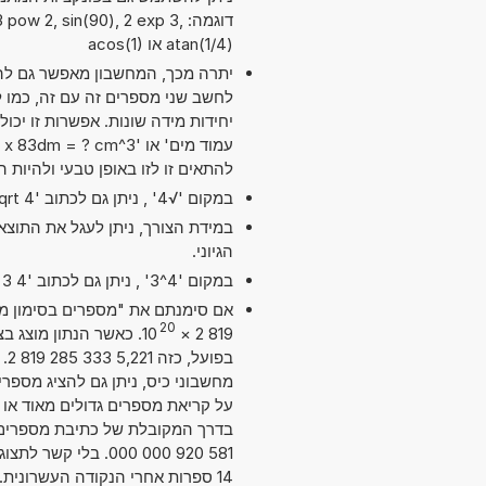
דוגמה: ow 2, sin(90), 2 exp 3
atan(1/4) או acos(1)
יתרה מכך, המחשבון מאפשר גם להש
להתאים זו לזו באופן טבעי ולהיות 
במקום '√4' , ניתן גם לכתוב 'sqrt 4'.
במידת הצורך, ניתן לעגל את התוצ
הגיוני.
במקום '4^3' , ניתן גם לכתוב '4 exp 3' או '4 pow 3'.
20
10
×
819 2
בפ
על קריאת מספרים גדולים מאוד או ק
581 920 000 000. ב
14 ספרות אחרי הנקודה העשרונית. מדויק מספיק עבור מרבית השימושים.