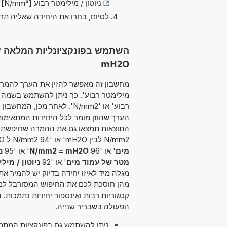
ניוטון / מילימטר רבוע [N/mm²]
.
לסיום, בחרו את היחידה שאליה תר
mH2O
מילימטר רבוע'. כך ניתן להשתמש בשמה המ
רבוע' או 'N/mm2'. לאחר מכן
הערך שהוזן מומר לכל היחידות המתאימו
N/mm2 לבין mH2O' או '94 N/mm2 ל mH2O' או '97
מים
' או '96
N/mm2 = mH2O
' או '95
נ
מטר של עמוד מים
' או '92
ניוטון / מי
מגלה מיד לאיזו יחידה בדיוק יש להמיר א
מהן חוסכת לכם את החיפוש המסורבל למ
קטגוריות רבות ואינספור יחידות נתמכות
הפעולה בשבריר שנייה.