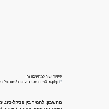
קישור ישיר למחשבון זה:
+vn+Pa+cm3+s+lvn+atm+cm3+s.php
מחשבון: להמיר בין פסקל-סנטימט
פיזית-סנטימטר מעוקב / שנייה (Pa·cm³/s לבין atm·cm³/s)