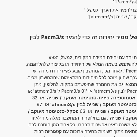
'.
צו להמיר את הערך, למשל '
ה [atm·cm³/s]
'.
השתמש בפונקציונליות המלאה של ממיר יחידות זה כדי להמיר Pacm3/s לבין
מחשבון זה מאפשר להזין את הערך להמרה יחד עם יחידת המידה המקורית; למשל, '993
ן להשתמש בשמה המלא של היחידה או בקיצור שלהלדוגמה,
'פסקל-סנטימטר מעוקב / שנייה' או 'Pacm3/s'. לאחר מכן, המחשבון קובע לאיזו יחידת מידה יש
רך שהוזן מומר לכל היחידות המתאימות שהמחשבון מכיר.
תמצאו גם את ההמרה שחיפשתם במקור. לחלופין, ניתן
להמיר את הערך בצורה הבאה:: '66 Pacm3/s לבין atmcm3/s' או '81 Pacm3/s ל atmcm3/s' או
אטמוספירה פיזית-סנטימטר מעוקב / שנייה
' או '32
ימטר מעוקב / שנייה לבין atmcm3/s
' או '97
' או '63
פסקל-סנטימטר מעוקב /
וקב / שנייה
'. גם בחלופה זו המחשבון מגלה מיד לאיזו
 לא משנה באיזו אפשרות תבחרו, כל אחת מהן חוסכת לכם
אים מתוך רשימות בחירה ארוכות עם קטגוריות רבות