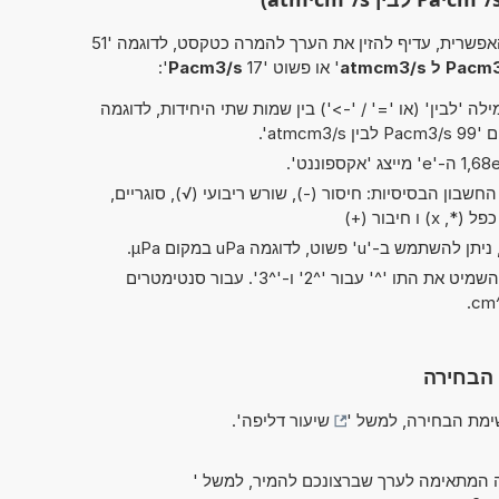
פשרית, עדיף להזין את הערך להמרה כטקסט, לדוגמה '51
P ל atmcm3/s
' או פשוט '17
Pacm3/s
':
ה 'לבין' (או '=' / '->') בין שמות שתי היחידות, לדוגמה
 atmcm3/s'.
שבון הבסיסיות: חיסור (-), שורש ריבועי (√), סוגריים,
בקיצורים של 'ריבוע' ו'קובי', ניתן להשמיט את התו '^' עבור '^2' ו-'^3'. עבור סנטימטרים
 הבחירה
מת הבחירה, למשל '
שיעור דליפה
'.
 המתאימה לערך שברצונכם להמיר, למשל '