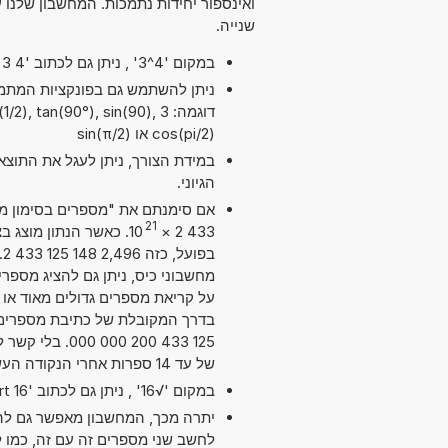
ואינספור יחידות נתמכות. המחשבון שלנ
שנייה.
במקום '4^3' , ניתן גם לכתוב '4 exp 3' או '4 pow 3'.
דוגמה: 3 , tan(90°), sin(90
cos(pi/2) או sin(π/2)
במידת הצורך, ניתן לעגל את התוצ
הגיוני.
21
10
×
433 2
ב
על קריאת מספרים גדולים מאוד או ק
125 433 200 0
של עד 14 ספרות אחרי הנקודה העשרונית. מדויק מספיק עבור מרבית השימושים.
במקום '√16' , ניתן גם לכתוב 'sqrt 16'.
יתרה מכך, המחשבון מאפשר גם להש