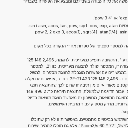
ו עושה את כל העבודה בשבילכם ומבצע את הפעולה בשבריר
ניתן להשתמש גם בפונקציות המתמטיות asin, acos, tan, pow, sqrt, cos, exp, atan ו sin.
pow 2, 2 exp 3, acos(1), sqrt(4), atan(1/4), asin(1/2)),
אה למספר ספציפי של ספרות אחרי הנקודה בכל מקום
אם סימנתם את "מספרים בסימון מדעי", התשובה תופיע כמעריכית. לדוגמה, 2,496 148 125
. כאשר הנתון מוצג בצורה זו, המספר יפולח לתצוגה מעריכית, כזו 21, ולמספר
פועל, כזה 2,496 148 125 433 2. במכשירים עם אפשרות מוגבלת להצגת מספרים, למשל
מחשבוני כיס, ניתן גם להציג מספרים כ- 2,496 148 125 433 2E+21. בפרט, אפשרות זו מקלה
טנים מאוד. אי סימון תיבה זו יגרום לכך שהתוצאה תוצג
בדרך המקובלת של כתיבת מספרים. עבור הדוגמה שלמעלה, התוצאה תיראה כך: 2 496 148
00 000. בלי קשר לתצוגת התוצאות, מחשבון זה מאפשר הצגת תוצאות בדיוק
תמש בביטויים מתמטיים. באפשרות זו לא רק שתוכלו
לחשב שני מספרים זה עם זה, כמו למשל, '77 * 60 Pacm3/s'. אלא גם תוכלו להמיר ישירות