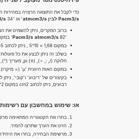
כדי לקבל את התוצאה הרצויה במהירות הא
Pacm3/s לבין atmcm3/s
' או '34
acm3/s
ברוב המקרים, ניתן להשמיט את המיל
'82
Pacm3/s atmcm3/s
' במקום '99 Pacm3/s לבין
במקום 1,68 × 10^5 , ניתן לכתוב 1,68e5 ה-'e' מייצג 'אקספוננט'.
בשלב זה ניתן לבצע את כל פעולות הח
חלוקה (/, :, ÷), pi (π), מעריך (^), כפל (*, x) ו חיבור (+)
במקום האות היוונית 'µ' (= מיקרו), ניתן להשתמש ב-'u' פשוט, לדוגמה uPa במקום µPa.
רבועים, ניתן לכתוב cm2 במקום cm^2.
או: שימוש במחשבון עם רשימות
בחרו את הקטגוריה המתאימה מרשי
הזינו את הערך שתרצו להמיר.
מרשימת הבחירה, בחרו את היחידה