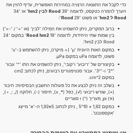
כדי לקבל את התוצאה הרצויה במהירות האפשרית, עדיף להזין את
הערך להמרה כטקסט, לדוגמה '39
Rood לבין hm2
' או '34
Rood ל hm2
' או פשוט '29
Rood
':
ברוב המקרים, ניתן להשמיט את המילה 'לבין' (או '=' / '->')
בין שמות שתי היחידות, לדוגמה '19
Rood hm2
' במקום '24
Rood לבין hm2'.
במקום האות היוונית 'µ' (= מיקרו), ניתן להשתמש ב-'u'
פשוט, לדוגמה uPa במקום µPa.
בקיצורים של 'ריבוע' ו'קובי', ניתן להשמיט את התו '^' עבור
'^2' ו-'^3'. עבור סנטימטרים רבועים, ניתן לכתוב cm2
במקום cm^2.
בשלב זה ניתן לבצע את כל פעולות החשבון הבסיסיות: חיבור
(+), שורש ריבועי (√), כפל (*, x), חיסור (-), חלוקה (/, :, ÷),
pi (π), מעריך (^) ו סוגריים
במקום 1,92 × 10^5 , ניתן לכתוב 1,92e5 ה-'e' מייצג
'אקספוננט'.
או: שימוש במחשבון עם רשימות הבחירה