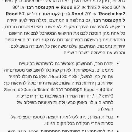
לחלופין, ניתן להמיר את הערך בצורה הבאה:: '90 Rood לבין hm2'
או '66 Rood ל hm2' או '85
Rood -> הקטומטר ​רבו
' או '80
Rood = hm2
' או '70
Rood לבין הקטומטר ​רבו
' או '60
Rood
ל הקטומטר ​רבו
'. גם בחלופה זו המחשבון מגלה מיד לאיזו יחידה
בדיוק יש להמיר את הערך המקורי. לא משנה באיזו אפשרות תבחרו,
כל אחת מהן חוסכת לכם את החיפוש המסורבל למציאת הרישום
המתאים מתוך רשימות בחירה ארוכות עם קטגוריות רבות ואינספור
יחידות נתמכות. המחשבון שלנו עושה את כל העבודה בשבילכם
ומבצע את הפעולה בשבריר שנייה.
יתרה מכך, המחשבון מאפשר גם להשתמש בביטויים
מתמטיים. באפשרות זו לא רק שתוכלו לחשב שני מספרים זה
עם זה, כמו למשל, '35 * 30 Rood'. אלא גם תוכלו להמיר
ישירות בין יחידות מידה שונות. אפשרות זו יכולה להיראות כך:
'45 Rood + 40 הקטומטר ​רבו' או '25mm x 20cm x 15dm
= ? cm^3'. יחידות המידה המשולבות בדרך זו צריכות
להתאים זו לזו באופן טבעי ולהיות הגיוניות בשילוב של
השאלה.
במידת הצורך, ניתן לעגל את התוצאה למספר ספציפי של
ספרות אחרי הנקודה בכל מקום הגיוני.
ניתן להשתמש גם בפונקציות המתמטיות exp, asin, acos,