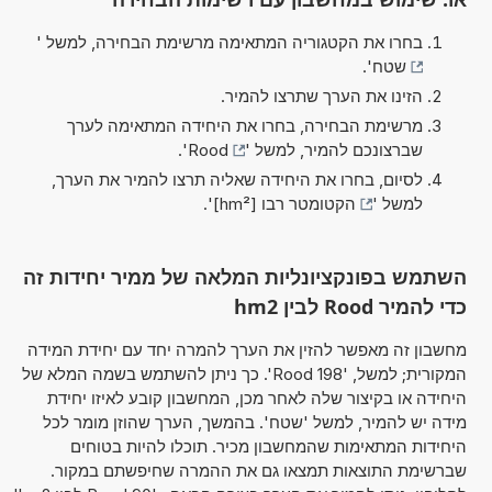
בחרו את הקטגוריה המתאימה מרשימת הבחירה, למשל '
שטח
'.
הזינו את הערך שתרצו להמיר.
מרשימת הבחירה, בחרו את היחידה המתאימה לערך
שברצונכם להמיר, למשל '
Rood
'.
לסיום, בחרו את היחידה שאליה תרצו להמיר את הערך,
למשל '
הקטומטר ​רבו [hm²]
'.
השתמש בפונקציונליות המלאה של ממיר יחידות זה
כדי להמיר Rood לבין hm2
מחשבון זה מאפשר להזין את הערך להמרה יחד עם יחידת המידה
המקורית; למשל, '198 Rood'. כך ניתן להשתמש בשמה המלא של
היחידה או בקיצור שלה לאחר מכן, המחשבון קובע לאיזו יחידת
מידה יש להמיר, למשל 'שטח'. בהמשך, הערך שהוזן מומר לכל
היחידות המתאימות שהמחשבון מכיר. תוכלו להיות בטוחים
שברשימת התוצאות תמצאו גם את ההמרה שחיפשתם במקור.