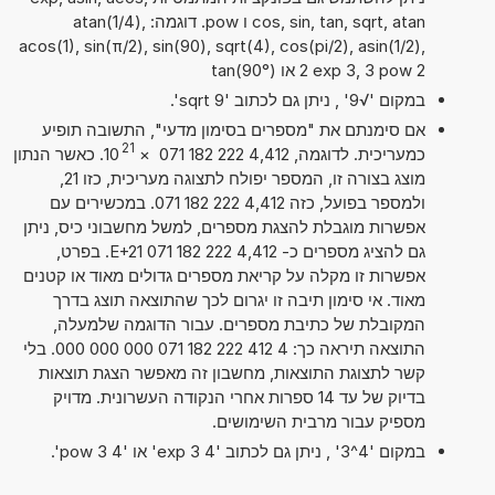
cos, sin, tan, sqrt, atan ו pow. דוגמה: atan(1/4),
acos(1), sin(π/2), sin(90), sqrt(4), cos(pi/2), asin(1/2),
2 exp 3, 3 pow 2 או tan(90°)
במקום '√9' , ניתן גם לכתוב 'sqrt 9'.
אם סימנתם את "מספרים בסימון מדעי", התשובה תופיע
21
כמעריכית. לדוגמה, 4,412 222 182 071
×
10
. כאשר הנתון
מוצג בצורה זו, המספר יפולח לתצוגה מעריכית, כזו 21,
ולמספר בפועל, כזה 4,412 222 182 071. במכשירים עם
אפשרות מוגבלת להצגת מספרים, למשל מחשבוני כיס, ניתן
גם להציג מספרים כ- 4,412 222 182 071 E+21. בפרט,
אפשרות זו מקלה על קריאת מספרים גדולים מאוד או קטנים
מאוד. אי סימון תיבה זו יגרום לכך שהתוצאה תוצג בדרך
המקובלת של כתיבת מספרים. עבור הדוגמה שלמעלה,
התוצאה תיראה כך: 4 412 222 182 071 000 000 000. בלי
קשר לתצוגת התוצאות, מחשבון זה מאפשר הצגת תוצאות
בדיוק של עד 14 ספרות אחרי הנקודה העשרונית. מדויק
מספיק עבור מרבית השימושים.
במקום '4^3' , ניתן גם לכתוב '4 exp 3' או '4 pow 3'.