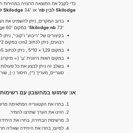
כדי לקבל את התוצאה הרצויה במהירות הא
Skilodge לבין nb
' או '34
Skilodge ל nb
ברוב המקרים, ניתן להשמיט את המיל
'73
Skilodge nb
' במקום '60 Skilodge לבין nb'.
רבועים, ניתן לכתוב cm2 במקום cm^2.
במקום 1,29 × 10^5 , ניתן לכתוב 1,29e5 ה-'e' מייצג 'אקספוננט'.
במקום האות היוונית 'µ' (= מיקרו), ניתן להשתמש ב-'u' פשוט, לדוגמה uPa במקום µPa.
סוגריים, מעריך (^), חיסור (-), שורש ריב
או: שימוש במחשבון עם רשימות
בחרו את הקטגוריה המתאימה מרשי
הזינו את הערך שתרצו להמיר.
מרשימת הבחירה, בחרו את היחידה
לסיום, בחרו את היחידה שאליה תר