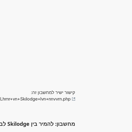
קישור ישיר למחשבון זה:
/Lhmr+vn+Skilodge+lvn+nnvvrn.php
מחשבון: להמיר בין Skilodge לבין ננובארן (Skilodge לבין nb)