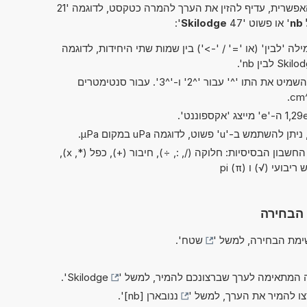
פשרית, עדיף להזין את הערך להמרה כטקסט, לדוגמה '21
' או פשוט '47
Skilodge
':
ה 'לבין' (או '=' / '->') בין שמות שתי היחידות, לדוגמה
בקיצורים של 'ריבוע' ו'קובי', ניתן להשמיט את התו '^' עבור '^2' ו-'^3'. עבור סנטימטרים
בשלב זה ניתן לבצע את כל פעולות החשבון הבסיסיות: חלוקה (/, :, ÷), חיבור (+), כפל (*, x),
ועי (√) ו pi (π)
 הבחירה
מת הבחירה, למשל '
שטח
'.
 המתאימה לערך שברצונכם להמיר, למשל '
Skilodge
'.
צו להמיר את הערך, למשל '
ננובארן [nb]
'.