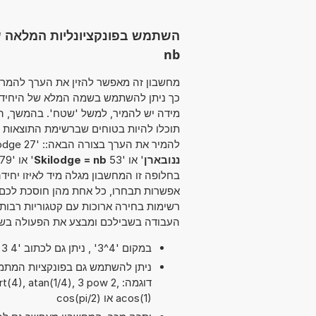
nb
כך ניתן להשתמש בשמה המלא של היחידה א
מידה יש להמיר, למשל 'שטח'. בהמשך, ה
תוכלו להיות בטוחים שברשימת התוצאות 
להמיר את הערך בצורה הבאה:: '27 Skilodge לבין nb' או '93 Skilodge ל nb' או '40
ננובארן
' או '53
Skilodge = nb
' או '79
בחלופה זו המחשבון מגלה מיד לאיזו יחיד
אפשרות תבחרו, כל אחת מהן חוסכת לכם
רשימות בחירה ארוכות עם קטגוריות רבות 
העבודה בשבילכם ומבצע את הפעולה בשב
במקום '4^3' , ניתן גם לכתוב '4 exp 3' או '4 pow 3'.
דוגמה: 4), atan(1/4), 3 pow 2
acos(1) או cos(pi/2)