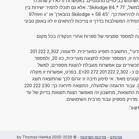
תמש בביטויים מתמטיים. באפשרות זו לא רק שתוכלו
לחשב שני מספרים זה עם זה, כמו למשל, '71 * 84 Skilodge'. אלא גם תוכלו להמיר ישירות בין
יחידות מידה שונות. אפשרות זו יכולה להיראות כך: '45 Skilodge + 58 ננובארן' או '97mm x
11cm x 2'. יחידות המידה המשולבות בדרך זו צריכות להתאים זו לזו באופן טבעי
אה למספר ספציפי של ספרות אחרי הנקודה בכל מקום
אם סימנתם את "מספרים בסימון מדעי", התשובה תופיע כמעריכית. לדוגמה, 2,302 222 201
. כאשר הנתון מוצג בצורה זו, המספר יפולח לתצוגה מעריכית, כזו 20, ולמספר
, כזה 2,302 222 201 272. במכשירים עם אפשרות מוגבלת להצגת מספרים, למשל
מחשבוני כיס, ניתן גם להציג מספרים כ- 2,302 222 201 272 E+20. בפרט, אפשרות זו מקלה
טנים מאוד. אי סימון תיבה זו יגרום לכך שהתוצאה תוצג
בדרך המקובלת של כתיבת מספרים. עבור הדוגמה שלמעלה, התוצאה תיראה כך: 230 222 220
לי קשר לתצוגת התוצאות, מחשבון זה מאפשר הצגת תוצאות בדיוק של עד
אודותינו
-
מדיניות הפרטיות
- © 2005-2026 by Thomas Hainke