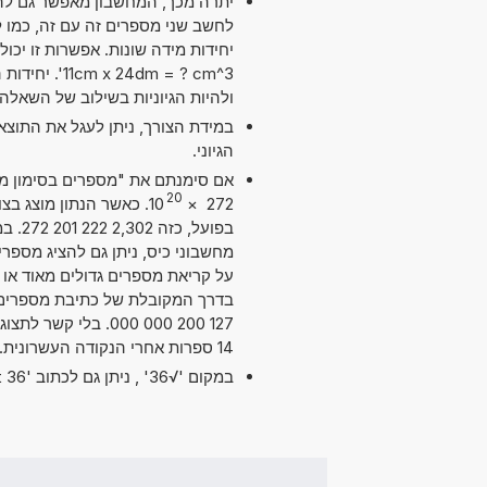
יתרה מכך, המחשבון מאפשר גם להש
4dm = ? cm^3
ולהיות הגיוניות בשילוב של השאלה.
במידת הצורך, ניתן לעגל את התוצ
הגיוני.
20
10
×
272
בפועל
על קריאת מספרים גדולים מאוד או ק
127 200 000 000. ב
14 ספרות אחרי הנקודה העשרונית. מדויק מספיק עבור מרבית השימושים.
במקום '√36' , ניתן גם לכתוב 'sqrt 36'.