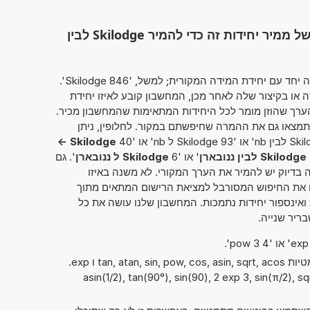
השתמש בפונקציונליות המלאה של ממיר יחידות זה כדי להמיר Skilodge לבין
מחשבון זה מאפשר להזין את הערך להמרה יחד עם יחידת המידה המקורית; למשל, '846 Skilodge'.
ו בקיצור שלה לאחר מכן, המחשבון קובע לאיזו יחידת
ערך שהוזן מומר לכל היחידות המתאימות שהמחשבון מכיר.
תמצאו גם את ההמרה שחיפשתם במקור. לחלופין, ניתן
Skilodge ->
Skilodge לבין ננובארן
' או '6
Skilodge ל ננובארן
'. גם
ה בדיוק יש להמיר את הערך המקורי. לא משנה באיזו
 את החיפוש המסורבל למציאת הרישום המתאים מתוך
ואינספור יחידות נתמכות. המחשבון שלנו עושה את כל
ריר שנייה.
ניתן להשתמש גם בפונקציות המתמטיות tan, atan, sin, pow, cos, asin, sqrt, acos ו exp.
asin(1/2), tan(90°), sin(90), 2 exp 3, sin(π/2), sqrt(,