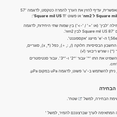
פשרית, עדיף להזין את הערך להמרה כטקסט, לדוגמה '57
Square m ל nm2
' או פשוט '11
Square mil US
':
ה 'לבין' (או '=' / '->') בין שמות שתי היחידות, לדוגמה
בין nm2'.
בשלב זה ניתן לבצע את כל פעולות החשבון הבסיסיות: חלוקה (/, :, ÷), כפל (*, x), סוגריים,
בקיצורים של 'ריבוע' ו'קובי', ניתן להשמיט את התו '^' עבור '^2' ו-'^3'. עבור סנטימטרים
 הבחירה
מת הבחירה, למשל '
שטח
'.
 המתאימה לערך שברצונכם להמיר, למשל '