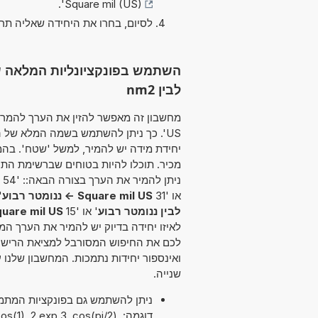
'.
Square mil (US)
לסיום, בחרו את היחידה שאליה תר
לבין nm2
US'. כך ניתן להשתמש בשמה המלא של ה
יחידת מידה יש להמיר, למשל 'שטח'. בה
מכיר. תוכלו להיות בטוחים שברשימת הת
או '31
Square mil US -> ננומטר רבוע
'
לבין ננומטר רבוע
' או '15
Square mil US ל ננומטר 
לאיזו יחידה בדיוק יש להמיר את הערך המ
לכם את החיפוש המסורבל למציאת הרישום
ואינספור יחידות נתמכות. המחשבון שלנ
שנייה.
דוגמה: (1), 2 exp 3, cos(pi/2