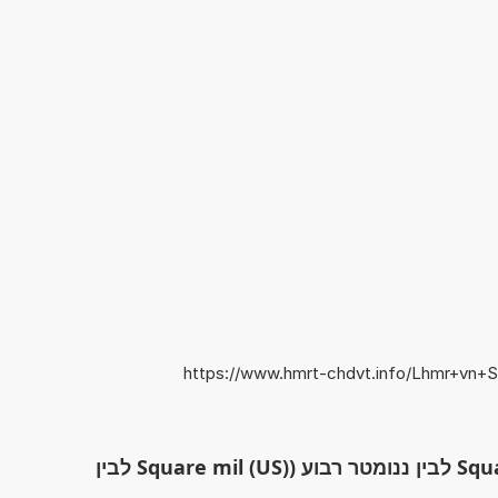
https://www.hmrt-chdvt.info/Lhmr+vn+
מחשבון: להמיר בין Square mil (US) לבין ננומטר רבוע (Square mil (US) לבין