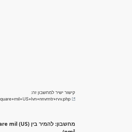
קישור ישיר למחשבון זה:
Square+mil+US+lvn+nnvmtr+rvv.php
nm²)