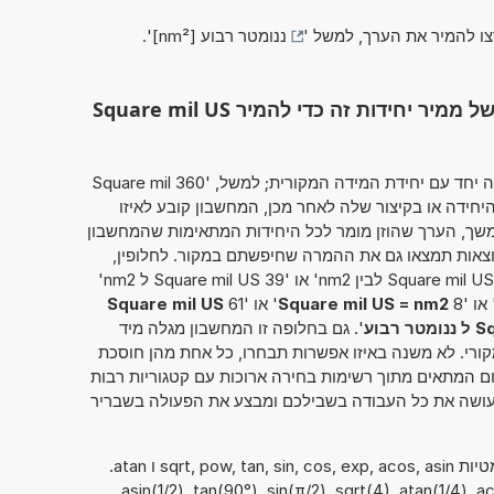
צו להמיר את הערך, למשל '
ננומטר רבוע [nm²]
'.
השתמש בפונקציונליות המלאה של ממיר יחידות זה כדי להמיר Square mil US
מחשבון זה מאפשר להזין את הערך להמרה יחד עם יחידת המידה המקורית; למשל, '360 Square mil
יחידה או בקיצור שלה לאחר מכן, המחשבון קובע לאיזו
משך, הערך שהוזן מומר לכל היחידות המתאימות שהמחשבון
וצאות תמצאו גם את ההמרה שחיפשתם במקור. לחלופין,
ניתן להמיר את הערך בצורה הבאה:: '54 Square mil US לבין nm2' או '39 Square mil US ל nm2'
 או '8
Square mil US = nm2
' או '61
Square mil US
רבוע
'. גם בחלופה זו המחשבון מגלה מיד
קורי. לא משנה באיזו אפשרות תבחרו, כל אחת מהן חוסכת
 המתאים מתוך רשימות בחירה ארוכות עם קטגוריות רבות
ו עושה את כל העבודה בשבילכם ומבצע את הפעולה בשבריר
ניתן להשתמש גם בפונקציות המתמטיות sqrt, pow, tan, sin, cos, exp, acos, asin ו atan.
asin(1/2), tan(90°), sin(π/2), sqrt(4), atan(1/4), acos),