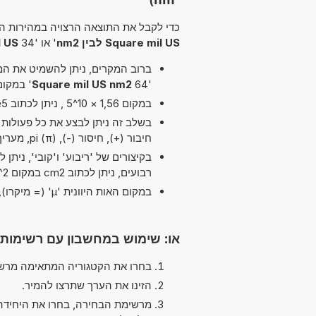
כדי לקבל את התוצאה הרצויה במהירות הא
Square mil US לבין nm2
' או '34
il US
ברוב המקרים, ניתן להשמיט את המיל
'64
Square mil US nm2
' במקום '87 Square mil US ל
במקום 1,56 × 10^5 , ניתן לכתוב 1,56e5 ה-'e' מייצג 'אקספוננט'.
חיבור (+), חיסור (-), pi (π), מעריך (^) ו שורש ריבועי (√)
רבועים, ניתן לכתוב cm2 במקום cm^2.
במקום האות היוונית 'µ' (= מיקרו), ניתן להשתמש ב-'u' פשוט, לדוגמה uPa במקום µPa.
או: שימוש במחשבון עם רשימות
בחרו את הקטגוריה המתאימה מרשי
הזינו את הערך שתרצו להמיר.
מרשימת הבחירה, בחרו את היחידה