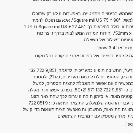
תמש בביטויים מתמטיים. באפשרות זו לא רק שתוכלו
לחשב שני מספרים זה עם זה, כמו למשל, '98 * 75 Square mil US'. אלא גם תוכלו להמיר
ישירות בין יחידות מידה שונות. אפשרות זו יכולה להיראות כך: '45 Square mil US + 22 ננומטר
רבוע' או '52mm x 29cm x 6dm = ? cm^3'. יחידות המידה המשולבות בדרך זו צריכות
הגיוניות בשילוב של השאלה.
אה למספר ספציפי של ספרות אחרי הנקודה בכל מקום
אם סימנתם את "מספרים בסימון מדעי", התשובה תופיע כמעריכית. לדוגמה, 9,851 722 132
. כאשר הנתון מוצג בצורה זו, המספר יפולח לתצוגה מעריכית, כזו 21, ולמספר
על, כזה 9,851 722 132 571 5. במכשירים עם אפשרות מוגבלת להצגת מספרים, למשל
מחשבוני כיס, ניתן גם להציג מספרים כ- 9,851 722 132 571 5E+21. בפרט, אפשרות זו מקלה
טנים מאוד. אי סימון תיבה זו יגרום לכך שהתוצאה תוצג
בדרך המקובלת של כתיבת מספרים. עבור הדוגמה שלמעלה, התוצאה תיראה כך: 9 851 722
0 000. בלי קשר לתצוגת התוצאות, מחשבון זה מאפשר הצגת תוצאות בדיוק של