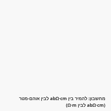
מחשבון: להמיר בין abΩ·cm לבין אוהם-מטר
(abΩ·cm לבין Ω·m)