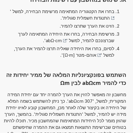
בחרו את הקטגוריה המתאימה מרשימת הבחירה, למשל '
התנגדות חשמלית סגולית
'.
הזינו את הערך שתרצו להמיר.
מרשימת הבחירה, בחרו את היחידה המתאימה לערך
שברצונכם להמיר, למשל '
abΩ·cm
'.
לסיום, בחרו את היחידה שאליה תרצו להמיר את הערך,
למשל '
אוהם-מטר [Ω·m]
'.
השתמש בפונקציונליות המלאה של ממיר יחידות זה
כדי להמיר abΩcm לבין Ωm
מחשבון זה מאפשר להזין את הערך להמרה יחד עם יחידת המידה
המקורית; למשל, '307 abΩcm'. כך ניתן להשתמש בשמה המלא
של היחידה או בקיצור שלה לאחר מכן, המחשבון קובע לאיזו יחידת
מידה יש להמיר, למשל 'התנגדות חשמלית סגולית'. בהמשך, הערך
שהוזן מומר לכל היחידות המתאימות שהמחשבון מכיר. תוכלו להיות
בטוחים שברשימת התוצאות תמצאו גם את ההמרה שחיפשתם