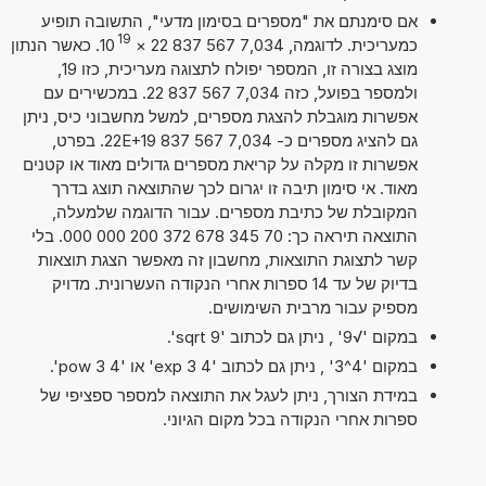
אם סימנתם את "מספרים בסימון מדעי", התשובה תופיע
19
כמעריכית. לדוגמה, 7,034 567 837 22
×
10
. כאשר הנתון
מוצג בצורה זו, המספר יפולח לתצוגה מעריכית, כזו 19,
ולמספר בפועל, כזה 7,034 567 837 22. במכשירים עם
אפשרות מוגבלת להצגת מספרים, למשל מחשבוני כיס, ניתן
גם להציג מספרים כ- 7,034 567 837 22E+19. בפרט,
אפשרות זו מקלה על קריאת מספרים גדולים מאוד או קטנים
מאוד. אי סימון תיבה זו יגרום לכך שהתוצאה תוצג בדרך
המקובלת של כתיבת מספרים. עבור הדוגמה שלמעלה,
התוצאה תיראה כך: 70 345 678 372 200 000 000. בלי
קשר לתצוגת התוצאות, מחשבון זה מאפשר הצגת תוצאות
בדיוק של עד 14 ספרות אחרי הנקודה העשרונית. מדויק
מספיק עבור מרבית השימושים.
במקום '√9' , ניתן גם לכתוב 'sqrt 9'.
במקום '4^3' , ניתן גם לכתוב '4 exp 3' או '4 pow 3'.
במידת הצורך, ניתן לעגל את התוצאה למספר ספציפי של
ספרות אחרי הנקודה בכל מקום הגיוני.