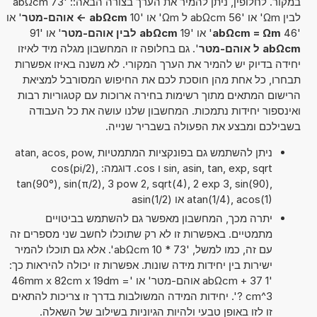
במקור. לחלופין, ניתן להמיר את הערך בצורה הבאה:: '73 abΩcm
לבין Ωm' או '56 abΩcm ל Ωm' או '10
abΩcm -> אוהם-מטר
' או
'46
abΩcm = Ωm
' או '19
abΩcm לבין אוהם-מטר
' או '91
abΩcm ל אוהם-מטר
'. גם בחלופה זו המחשבון מגלה מיד לאיזו
יחידה בדיוק יש להמיר את הערך המקורי. לא משנה באיזו אפשרות
תבחרו, כל אחת מהן חוסכת לכם את החיפוש המסורבל למציאת
הרישום המתאים מתוך רשימות בחירה ארוכות עם קטגוריות רבות
ואינספור יחידות נתמכות. המחשבון שלנו עושה את כל העבודה
בשבילכם ומבצע את הפעולה בשבריר שנייה.
ניתן להשתמש גם בפונקציות המתמטיות atan, acos, pow,
sin, asin, tan, exp, sqrt ו cos. דוגמה: cos(pi/2),
tan(90°), sin(π/2), 3 pow 2, sqrt(4), 2 exp 3, sin(90),
atan(1/4), acos(1) או asin(1/2)
יתרה מכך, המחשבון מאפשר גם להשתמש בביטויים
מתמטיים. באפשרות זו לא רק שתוכלו לחשב שני מספרים זה
עם זה, כמו למשל, '73 * 10 abΩcm'. אלא גם תוכלו להמיר
ישירות בין יחידות מידה שונות. אפשרות זו יכולה להיראות כך:
'1 abΩcm + 37 אוהם-מטר' או '46mm x 82cm x 19dm =
? cm^3'. יחידות המידה המשולבות בדרך זו צריכות להתאים
זו לזו באופן טבעי ולהיות הגיוניות בשילוב של השאלה.