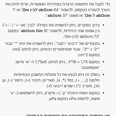
כדי לקבל את התוצאה הרצויה במהירות האפשרית, עדיף להזין את
הערך להמרה כטקסט, לדוגמה '64
abΩcm לבין Ωm
' או '1
abΩcm ל Ωm
' או פשוט '37
abΩcm
':
ברוב המקרים, ניתן להשמיט את המילה 'לבין' (או '=' / '->')
בין שמות שתי היחידות, לדוגמה '10
abΩcm Ωm
' במקום
'73 abΩcm לבין Ωm'.
בקיצורים של 'ריבוע' ו'קובי', ניתן להשמיט את התו '^' עבור
'^2' ו-'^3'. עבור סנטימטרים רבועים, ניתן לכתוב cm2
במקום cm^2.
במקום 1,75 × 10^5 , ניתן לכתוב 1,75e5 ה-'e' מייצג
'אקספוננט'.
בשלב זה ניתן לבצע את כל פעולות החשבון הבסיסיות:
חלוקה (/, :, ÷), כפל (*, x), סוגריים, חיבור (+), חיסור (-), pi
(π), מעריך (^) ו שורש ריבועי (√)
במקום האות היוונית 'µ' (= מיקרו), ניתן להשתמש ב-'u'
פשוט, לדוגמה uPa במקום µPa.
או: שימוש במחשבון עם רשימות הבחירה