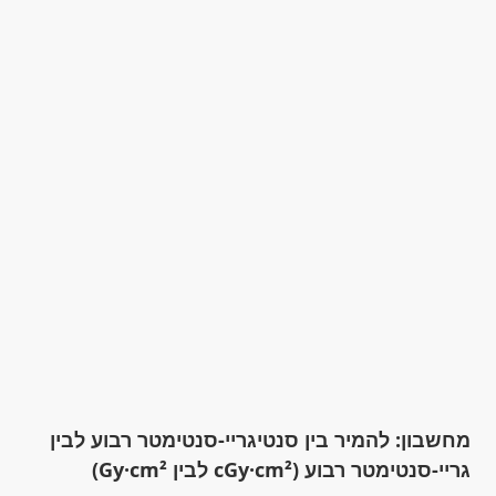
מחשבון: להמיר בין סנטיגריי-סנטימטר רבוע לבין
גריי-סנטימטר רבוע (cGy·cm² לבין Gy·cm²)