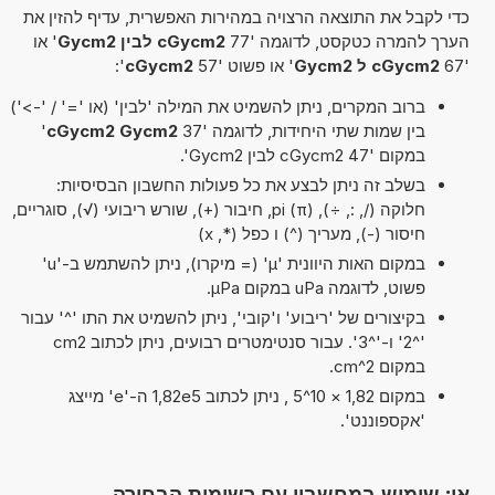
כדי לקבל את התוצאה הרצויה במהירות האפשרית, עדיף להזין את
הערך להמרה כטקסט, לדוגמה '77
cGycm2 לבין Gycm2
' או
'67
cGycm2 ל Gycm2
' או פשוט '57
cGycm2
':
ברוב המקרים, ניתן להשמיט את המילה 'לבין' (או '=' / '->')
בין שמות שתי היחידות, לדוגמה '37
cGycm2 Gycm2
'
במקום '47 cGycm2 לבין Gycm2'.
בשלב זה ניתן לבצע את כל פעולות החשבון הבסיסיות:
חלוקה (/, :, ÷), pi (π), חיבור (+), שורש ריבועי (√), סוגריים,
חיסור (-), מעריך (^) ו כפל (*, x)
במקום האות היוונית 'µ' (= מיקרו), ניתן להשתמש ב-'u'
פשוט, לדוגמה uPa במקום µPa.
בקיצורים של 'ריבוע' ו'קובי', ניתן להשמיט את התו '^' עבור
'^2' ו-'^3'. עבור סנטימטרים רבועים, ניתן לכתוב cm2
במקום cm^2.
במקום 1,82 × 10^5 , ניתן לכתוב 1,82e5 ה-'e' מייצג
'אקספוננט'.
או: שימוש במחשבון עם רשימות הבחירה