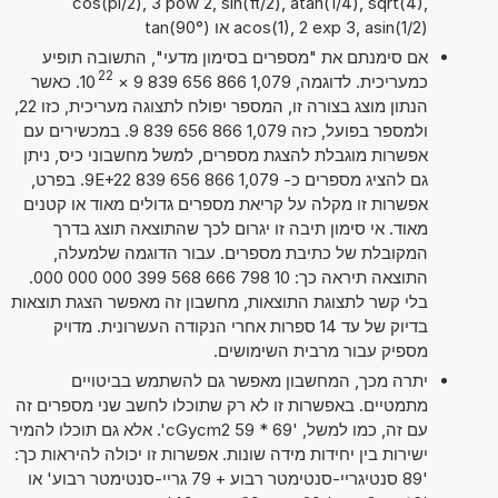
cos(pi/2), 3 pow 2, sin(π/2), atan(1/4), sqrt(4),
acos(1), 2 exp 3, asin(1/2) או tan(90°)
אם סימנתם את "מספרים בסימון מדעי", התשובה תופיע
22
כמעריכית. לדוגמה, 1,079 866 656 839 9
×
10
. כאשר
הנתון מוצג בצורה זו, המספר יפולח לתצוגה מעריכית, כזו 22,
ולמספר בפועל, כזה 1,079 866 656 839 9. במכשירים עם
אפשרות מוגבלת להצגת מספרים, למשל מחשבוני כיס, ניתן
גם להציג מספרים כ- 1,079 866 656 839 9E+22. בפרט,
אפשרות זו מקלה על קריאת מספרים גדולים מאוד או קטנים
מאוד. אי סימון תיבה זו יגרום לכך שהתוצאה תוצג בדרך
המקובלת של כתיבת מספרים. עבור הדוגמה שלמעלה,
התוצאה תיראה כך: 10 798 666 568 399 000 000 000.
בלי קשר לתצוגת התוצאות, מחשבון זה מאפשר הצגת תוצאות
בדיוק של עד 14 ספרות אחרי הנקודה העשרונית. מדויק
מספיק עבור מרבית השימושים.
יתרה מכך, המחשבון מאפשר גם להשתמש בביטויים
מתמטיים. באפשרות זו לא רק שתוכלו לחשב שני מספרים זה
עם זה, כמו למשל, '69 * 59 cGycm2'. אלא גם תוכלו להמיר
ישירות בין יחידות מידה שונות. אפשרות זו יכולה להיראות כך:
'89 סנטיגריי-סנטימטר רבוע + 79 גריי-סנטימטר רבוע' או