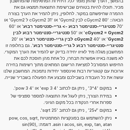
בהמשך, הערך שהוזן מומר לכל היחידות המתאימות שהמחשבון
מכיר. תוכלו להיות בטוחים שברשימת התוצאות תמצאו גם את
ההמרה שחיפשתם במקור. לחלופין, ניתן להמיר את הערך בצורה
הבאה:: '80 cGycm2 לבין Gycm2' או '31 cGycm2 ל Gycm2' או
'70
סנטיגריי-סנטימטר רבוע -> גריי-סנטימטר רבוע
' או '60
cGycm2 = Gycm2
' או '50
סנטיגריי-סנטימטר רבוע לבין
Gycm2
' או '40
cGycm2 לבין גריי-סנטימטר רבוע
' או '20
סנטיגריי-סנטימטר רבוע ל גריי-סנטימטר רבוע
'. גם בחלופה זו
המחשבון מגלה מיד לאיזו יחידה בדיוק יש להמיר את הערך המקורי.
לא משנה באיזו אפשרות תבחרו, כל אחת מהן חוסכת לכם את
החיפוש המסורבל למציאת הרישום המתאים מתוך רשימות בחירה
ארוכות עם קטגוריות רבות ואינספור יחידות נתמכות. המחשבון שלנו
עושה את כל העבודה בשבילכם ומבצע את הפעולה בשבריר שנייה.
במקום '4^3' , ניתן גם לכתוב '4 exp 3' או '4 pow 3'.
במידת הצורך, ניתן לעגל את התוצאה למספר ספציפי של
ספרות אחרי הנקודה בכל מקום הגיוני.
במקום '√25' , ניתן גם לכתוב 'sqrt 25'.
ניתן להשתמש גם בפונקציות המתמטיות pow, cos, sqrt,
acos, sin, exp, tan, atan ו asin. דוגמה: sin(90),