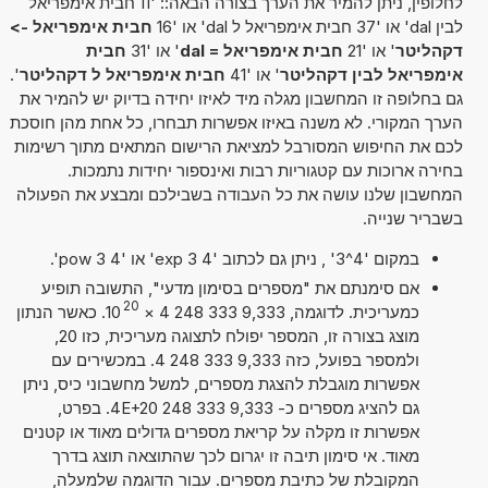
לחלופין, ניתן להמיר את הערך בצורה הבאה:: '11 חבית אימפריאל
לבין dal' או '37 חבית אימפריאל ל dal' או '16
חבית אימפריאל ->
דקהליטר
' או '21
חבית אימפריאל = dal
' או '31
חבית
אימפריאל לבין דקהליטר
' או '41
חבית אימפריאל ל דקהליטר
'.
גם בחלופה זו המחשבון מגלה מיד לאיזו יחידה בדיוק יש להמיר את
הערך המקורי. לא משנה באיזו אפשרות תבחרו, כל אחת מהן חוסכת
לכם את החיפוש המסורבל למציאת הרישום המתאים מתוך רשימות
בחירה ארוכות עם קטגוריות רבות ואינספור יחידות נתמכות.
המחשבון שלנו עושה את כל העבודה בשבילכם ומבצע את הפעולה
בשבריר שנייה.
במקום '4^3' , ניתן גם לכתוב '4 exp 3' או '4 pow 3'.
אם סימנתם את "מספרים בסימון מדעי", התשובה תופיע
20
כמעריכית. לדוגמה, 9,333 333 248 4
×
10
. כאשר הנתון
מוצג בצורה זו, המספר יפולח לתצוגה מעריכית, כזו 20,
ולמספר בפועל, כזה 9,333 333 248 4. במכשירים עם
אפשרות מוגבלת להצגת מספרים, למשל מחשבוני כיס, ניתן
גם להציג מספרים כ- 9,333 333 248 4E+20. בפרט,
אפשרות זו מקלה על קריאת מספרים גדולים מאוד או קטנים
מאוד. אי סימון תיבה זו יגרום לכך שהתוצאה תוצג בדרך
המקובלת של כתיבת מספרים. עבור הדוגמה שלמעלה,