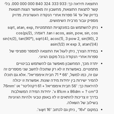
התוצאה תיראה כך: 933 333 324 840 000 000 000. בלי
קשר לתצוגת התוצאות, מחשבון זה מאפשר הצגת תוצאות
בדיוק של עד 14 ספרות אחרי הנקודה העשרונית. מדויק
מספיק עבור מרבית השימושים.
ניתן להשתמש גם בפונקציות המתמטיות sqrt, atan, exp,
acos, asin, pow, sin, cos ו tan. דוגמה: cos(pi/2),
sin(π/2), tan(90°), sqrt(4), acos(1), 3 pow 2, sin(90), 2
exp 3, atan(1/4) או asin(1/2)
במידת הצורך, ניתן לעגל את התוצאה למספר ספציפי של
ספרות אחרי הנקודה בכל מקום הגיוני.
יתרה מכך, המחשבון מאפשר גם להשתמש בביטויים
מתמטיים. באפשרות זו לא רק שתוכלו לחשב שני מספרים זה
עם זה, כמו למשל, '66 * 71 חבית אימפריאל'. אלא גם תוכלו
להמיר ישירות בין יחידות מידה שונות. אפשרות זו יכולה
להיראות כך: '56 חבית אימפריאל + 61 דקהליטר' או '76mm
x 81cm x 86dm = ? cm^3'. יחידות המידה המשולבות
בדרך זו צריכות להתאים זו לזו באופן טבעי ולהיות הגיוניות
בשילוב של השאלה.
במקום '√16' , ניתן גם לכתוב 'sqrt 16'.