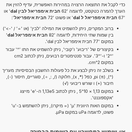
כדי לקבל את התוצאה הרצויה במהירות האפשרית, עדיף להזין את
הערך להמרה כטקסט, לדוגמה '62
חבית אימפריאל לבין dal
' או
'67
חבית אימפריאל ל dal
' או פשוט '72
חבית אימפריאל
':
ברוב המקרים, ניתן להשמיט את המילה 'לבין' (או '=' / '->')
בין שמות שתי היחידות, לדוגמה '82
חבית אימפריאל dal
'
במקום '77 חבית אימפריאל לבין dal'.
בקיצורים של 'ריבוע' ו'קובי', ניתן להשמיט את התו '^' עבור
'^2' ו-'^3'. עבור סנטימטרים רבועים, ניתן לכתוב cm2
במקום cm^2.
בשלב זה ניתן לבצע את כל פעולות החשבון הבסיסיות: מעריך
(^), pi (π), כפל (*, x), חלוקה (/, :, ÷), סוגריים, חיסור (-),
חיבור (+) ו שורש ריבועי (√)
במקום 1,13 × 10^5 , ניתן לכתוב 1,13e5 ה-'e' מייצג
'אקספוננט'.
במקום האות היוונית 'µ' (= מיקרו), ניתן להשתמש ב-'u'
פשוט, לדוגמה uPa במקום µPa.
או: שימוש במחשבון עם רשימות הבחירה