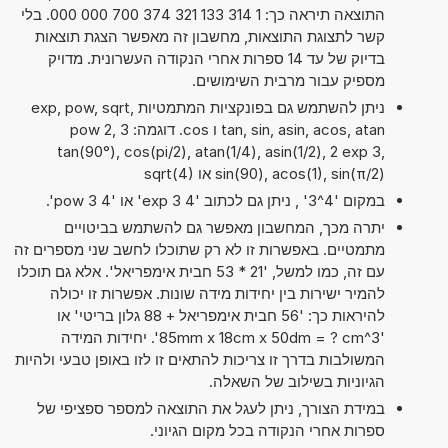
התוצאה תיראה כך: 1 314 133 321 374 700 000 000. בלי
קשר לתצוגת התוצאות, מחשבון זה מאפשר הצגת תוצאות
בדיוק של עד 14 ספרות אחרי הנקודה העשרונית. מדויק
מספיק עבור מרבית השימושים.
ניתן להשתמש גם בפונקציות המתמטיות exp, pow, sqrt,
tan, sin, asin, acos, atan ו cos. דוגמה: 3 pow 2,
tan(90°), cos(pi/2), atan(1/4), asin(1/2), 2 exp 3,
sin(90), acos(1), sin(π/2) או sqrt(4)
במקום '4^3' , ניתן גם לכתוב '4 exp 3' או '4 pow 3'.
יתרה מכך, המחשבון מאפשר גם להשתמש בביטויים
מתמטיים. באפשרות זו לא רק שתוכלו לחשב שני מספרים זה
עם זה, כמו למשל, '21 * 53 חבית אימפריאל'. אלא גם תוכלו
להמיר ישירות בין יחידות מידה שונות. אפשרות זו יכולה
להיראות כך: '56 חבית אימפריאל + 88 גלון בריטי' או
'85mm x 18cm x 50dm = ? cm^3'. יחידות המידה
המשולבות בדרך זו צריכות להתאים זו לזו באופן טבעי ולהיות
הגיוניות בשילוב של השאלה.
במידת הצורך, ניתן לעגל את התוצאה למספר ספציפי של
ספרות אחרי הנקודה בכל מקום הגיוני.