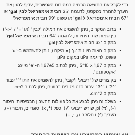
כדי לקבל את התוצאה הרצויה במהירות האפשרית, עדיף להזין את
הערך להמרה כטקסט, לדוגמה '35
חבית אימפריאל לבין gal
' או
'67
חבית אימפריאל ל gal
' או פשוט '99
חבית אימפריאל
':
ברוב המקרים, ניתן להשמיט את המילה 'לבין' (או '=' / '->')
בין שמות שתי היחידות, לדוגמה '64
חבית אימפריאל gal
'
במקום '32 חבית אימפריאל לבין gal'.
במקום האות היוונית 'µ' (= מיקרו), ניתן להשתמש ב-'u'
פשוט, לדוגמה uPa במקום µPa.
במקום 1,67 × 10^5 , ניתן לכתוב 1,67e5 ה-'e' מייצג
'אקספוננט'.
בקיצורים של 'ריבוע' ו'קובי', ניתן להשמיט את התו '^' עבור
'^2' ו-'^3'. עבור סנטימטרים רבועים, ניתן לכתוב cm2
במקום cm^2.
בשלב זה ניתן לבצע את כל פעולות החשבון הבסיסיות: חיסור
(-), pi (π), שורש ריבועי (√), כפל (*, x), סוגריים, חיבור (+),
מעריך (^) ו חלוקה (/, :, ÷)
או: שימוש במחשבון עם רשימות הבחירה