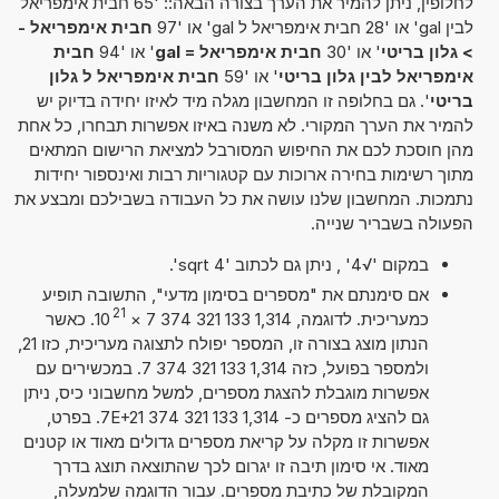
לחלופין, ניתן להמיר את הערך בצורה הבאה:: '65 חבית אימפריאל
לבין gal' או '28 חבית אימפריאל ל gal' או '97
חבית אימפריאל -
> גלון בריטי
' או '30
חבית אימפריאל = gal
' או '94
חבית
אימפריאל לבין גלון בריטי
' או '59
חבית אימפריאל ל גלון
בריטי
'. גם בחלופה זו המחשבון מגלה מיד לאיזו יחידה בדיוק יש
להמיר את הערך המקורי. לא משנה באיזו אפשרות תבחרו, כל אחת
מהן חוסכת לכם את החיפוש המסורבל למציאת הרישום המתאים
מתוך רשימות בחירה ארוכות עם קטגוריות רבות ואינספור יחידות
נתמכות. המחשבון שלנו עושה את כל העבודה בשבילכם ומבצע את
הפעולה בשבריר שנייה.
במקום '√4' , ניתן גם לכתוב 'sqrt 4'.
אם סימנתם את "מספרים בסימון מדעי", התשובה תופיע
21
כמעריכית. לדוגמה, 1,314 133 321 374 7
×
10
. כאשר
הנתון מוצג בצורה זו, המספר יפולח לתצוגה מעריכית, כזו 21,
ולמספר בפועל, כזה 1,314 133 321 374 7. במכשירים עם
אפשרות מוגבלת להצגת מספרים, למשל מחשבוני כיס, ניתן
גם להציג מספרים כ- 1,314 133 321 374 7E+21. בפרט,
אפשרות זו מקלה על קריאת מספרים גדולים מאוד או קטנים
מאוד. אי סימון תיבה זו יגרום לכך שהתוצאה תוצג בדרך
המקובלת של כתיבת מספרים. עבור הדוגמה שלמעלה,