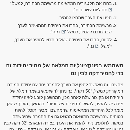
בחרו את הקטגוריה המתאימה מרשימת הבחירה, למשל '
תחיליות עשרוניות
'.
הזינו את הערך שתרצו להמיר.
מרשימת הבחירה, בחרו את היחידה המתאימה לערך
שברצונכם להמיר, למשל '
דקה
'.
לסיום, בחרו את היחידה שאליה תרצו להמיר את הערך,
למשל '
ננו
'.
השתמש בפונקציונליות המלאה של ממיר יחידות זה
כדי להמיר דקה לבין ננו
מחשבון זה מאפשר להזין את הערך להמרה יחד עם יחידת המידה
המקורית; למשל, '50 דקה'. כך ניתן להשתמש בשמה המלא של
היחידה או בקיצור שלה לאחר מכן, המחשבון קובע לאיזו יחידת
מידה יש להמיר, למשל 'תחיליות עשרוניות'. בהמשך, הערך שהוזן
מומר לכל היחידות המתאימות שהמחשבון מכיר. תוכלו להיות
בטוחים שברשימת התוצאות תמצאו גם את ההמרה שחיפשתם
במקור. לחלופין, ניתן להמיר את הערך בצורה הבאה:: '32 דקה לבין
ננו' או '61 דקה ל ננו' או '97
דקה -> ננו
' או '63
דקה = ננו
'. גם