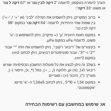
הערך להמרה כטקסט, לדוגמה '2
דקה לבין ננו
' או '67
דקה ל ננו
'
או פשוט '33
דקה
':
ברוב המקרים, ניתן להשמיט את המילה 'לבין' (או '=' / '->')
בין שמות שתי היחידות, לדוגמה '64
דקה ננו
' במקום '98
דקה לבין ננו'.
במקום האות היוונית 'µ' (= מיקרו), ניתן להשתמש ב-'u'
פשוט, לדוגמה uPa במקום µPa.
בקיצורים של 'ריבוע' ו'קובי', ניתן להשמיט את התו '^' עבור
'^2' ו-'^3'. עבור סנטימטרים רבועים, ניתן לכתוב cm2
במקום cm^2.
בשלב זה ניתן לבצע את כל פעולות החשבון הבסיסיות: שורש
ריבועי (√), pi (π), חלוקה (/, :, ÷), כפל (*, x), חיסור (-),
מעריך (^), חיבור (+) ו סוגריים
במקום 1,34 × 10^5 , ניתן לכתוב 1,34e5 ה-'e' מייצג
'אקספוננט'.
או: שימוש במחשבון עם רשימות הבחירה