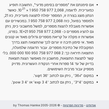
אם סימנתם את "מספרים בסימון מדעי", התשובה תופיע
21
כמעריכית. לדוגמה, 2,068 977 758 950 1
×
10
. כאשר
הנתון מוצג בצורה זו, המספר יפולח לתצוגה מעריכית, כזו 21,
ולמספר בפועל, כזה 2,068 977 758 950 1. במכשירים עם
אפשרות מוגבלת להצגת מספרים, למשל מחשבוני כיס, ניתן
גם להציג מספרים כ- 2,068 977 758 950 1E+21. בפרט,
אפשרות זו מקלה על קריאת מספרים גדולים מאוד או קטנים
מאוד. אי סימון תיבה זו יגרום לכך שהתוצאה תוצג בדרך
המקובלת של כתיבת מספרים. עבור הדוגמה שלמעלה,
התוצאה תיראה כך: 2 068 977 758 950 100 000 000. בלי
קשר לתצוגת התוצאות, מחשבון זה מאפשר הצגת תוצאות
בדיוק של עד 14 ספרות אחרי הנקודה העשרונית. מדויק
מספיק עבור מרבית השימושים.
במקום '√36' , ניתן גם לכתוב 'sqrt 36'.
במקום '4^3' , ניתן גם לכתוב '4 exp 3' או '4 pow 3'.
אודותינו
-
מדיניות הפרטיות
- © 2005-2026 by Thomas Hainke