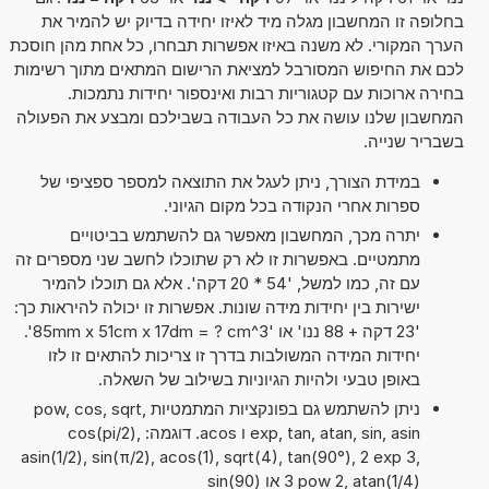
בחלופה זו המחשבון מגלה מיד לאיזו יחידה בדיוק יש להמיר את
הערך המקורי. לא משנה באיזו אפשרות תבחרו, כל אחת מהן חוסכת
לכם את החיפוש המסורבל למציאת הרישום המתאים מתוך רשימות
בחירה ארוכות עם קטגוריות רבות ואינספור יחידות נתמכות.
המחשבון שלנו עושה את כל העבודה בשבילכם ומבצע את הפעולה
בשבריר שנייה.
במידת הצורך, ניתן לעגל את התוצאה למספר ספציפי של
ספרות אחרי הנקודה בכל מקום הגיוני.
יתרה מכך, המחשבון מאפשר גם להשתמש בביטויים
מתמטיים. באפשרות זו לא רק שתוכלו לחשב שני מספרים זה
עם זה, כמו למשל, '54 * 20 דקה'. אלא גם תוכלו להמיר
ישירות בין יחידות מידה שונות. אפשרות זו יכולה להיראות כך:
'23 דקה + 88 ננו' או '85mm x 51cm x 17dm = ? cm^3'.
יחידות המידה המשולבות בדרך זו צריכות להתאים זו לזו
באופן טבעי ולהיות הגיוניות בשילוב של השאלה.
ניתן להשתמש גם בפונקציות המתמטיות pow, cos, sqrt,
exp, tan, atan, sin, asin ו acos. דוגמה: cos(pi/2),
asin(1/2), sin(π/2), acos(1), sqrt(4), tan(90°), 2 exp 3,
3 pow 2, atan(1/4) או sin(90)