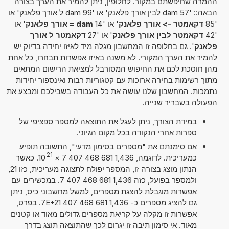
ההמרה שחיפשתם במקור. לחלופין, ניתן להמיר את הערך בצורה
הבאה:: '57 dam לבין אורך פלאנק' או '99 dam ל אורך פלאנק' או
'85
דקאמטר -> אורך פלאנק
' או '14
dam = אורך פלאנק
' או
'42
דקאמטר לבין אורך פלאנק
' או '27
דקאמטר ל אורך
פלאנק
'. גם בחלופה זו המחשבון מגלה מיד לאיזו יחידה בדיוק יש
להמיר את הערך המקורי. לא משנה באיזו אפשרות תבחרו, כל אחת
מהן חוסכת לכם את החיפוש המסורבל למציאת הרישום המתאים
מתוך רשימות בחירה ארוכות עם קטגוריות רבות ואינספור יחידות
נתמכות. המחשבון שלנו עושה את כל העבודה בשבילכם ומבצע את
הפעולה בשבריר שנייה.
במידת הצורך, ניתן לעגל את התוצאה למספר ספציפי של
ספרות אחרי הנקודה בכל מקום הגיוני.
אם סימנתם את "מספרים בסימון מדעי", התשובה תופיע
21
כמעריכית. לדוגמה, 1,436 681 468 407 7
×
10
. כאשר
הנתון מוצג בצורה זו, המספר יפולח לתצוגה מעריכית, כזו 21,
ולמספר בפועל, כזה 1,436 681 468 407 7. במכשירים עם
אפשרות מוגבלת להצגת מספרים, למשל מחשבוני כיס, ניתן
גם להציג מספרים כ- 1,436 681 468 407 7E+21. בפרט,
אפשרות זו מקלה על קריאת מספרים גדולים מאוד או קטנים
מאוד. אי סימון תיבה זו יגרום לכך שהתוצאה תוצג בדרך