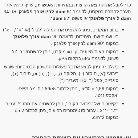
כדי לקבל את התוצאה הרצויה במהירות האפשרית, עדיף להזין את
הערך להמרה כטקסט, לדוגמה '6
dam לבין אורך פלאנק
' או '34
dam ל אורך פלאנק
' או פשוט '62
dam
':
ברוב המקרים, ניתן להשמיט את המילה 'לבין' (או '=' / '->')
בין שמות שתי היחידות, לדוגמה '19
dam אורך פלאנק
'
במקום '90 dam לבין אורך פלאנק'.
במקום האות היוונית 'µ' (= מיקרו), ניתן להשתמש ב-'u'
פשוט, לדוגמה uPa במקום µPa.
בשלב זה ניתן לבצע את כל פעולות החשבון הבסיסיות: שורש
ריבועי (√), חיסור (-), חלוקה (/, :, ÷), pi (π), חיבור (+),
סוגריים, כפל (*, x) ו מעריך (^)
במקום 1,59 × 10^5 , ניתן לכתוב 1,59e5 ה-'e' מייצג
'אקספוננט'.
בקיצורים של 'ריבוע' ו'קובי', ניתן להשמיט את התו '^' עבור
'^2' ו-'^3'. עבור סנטימטרים רבועים, ניתן לכתוב cm2
במקום cm^2.
או: שימוש במחשבון עם רשימות הבחירה