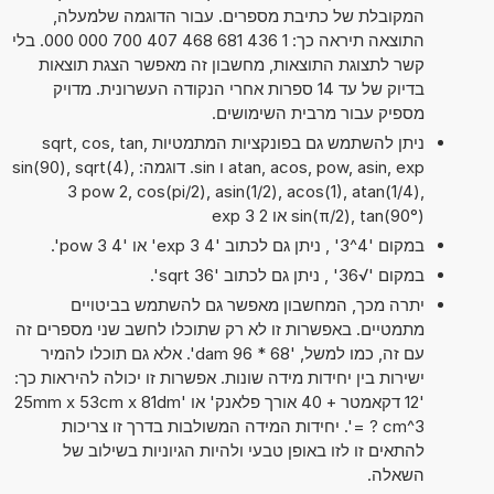
המקובלת של כתיבת מספרים. עבור הדוגמה שלמעלה,
התוצאה תיראה כך: 1 436 681 468 407 700 000 000. בלי
קשר לתצוגת התוצאות, מחשבון זה מאפשר הצגת תוצאות
בדיוק של עד 14 ספרות אחרי הנקודה העשרונית. מדויק
מספיק עבור מרבית השימושים.
ניתן להשתמש גם בפונקציות המתמטיות sqrt, cos, tan,
atan, acos, pow, asin, exp ו sin. דוגמה: sin(90), sqrt(4),
3 pow 2, cos(pi/2), asin(1/2), acos(1), atan(1/4),
sin(π/2), tan(90°) או 2 exp 3
במקום '4^3' , ניתן גם לכתוב '4 exp 3' או '4 pow 3'.
במקום '√36' , ניתן גם לכתוב 'sqrt 36'.
יתרה מכך, המחשבון מאפשר גם להשתמש בביטויים
מתמטיים. באפשרות זו לא רק שתוכלו לחשב שני מספרים זה
עם זה, כמו למשל, '68 * 96 dam'. אלא גם תוכלו להמיר
ישירות בין יחידות מידה שונות. אפשרות זו יכולה להיראות כך:
'12 דקאמטר + 40 אורך פלאנק' או '25mm x 53cm x 81dm
= ? cm^3'. יחידות המידה המשולבות בדרך זו צריכות
להתאים זו לזו באופן טבעי ולהיות הגיוניות בשילוב של
השאלה.