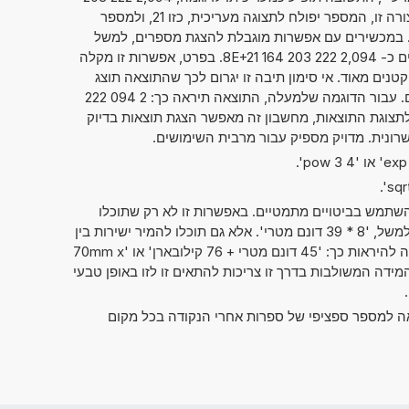
. כאשר הנתון מוצג בצורה זו, המספר יפולח לתצוגה מעריכית, כזו 21, ולמספר
פועל, כזה 2,094 222 203 164 8. במכשירים עם אפשרות מוגבלת להצגת מספרים, למשל
מחשבוני כיס, ניתן גם להציג מספרים כ- 2,094 222 203 164 8E+21. בפרט, אפשרות זו מקלה
טנים מאוד. אי סימון תיבה זו יגרום לכך שהתוצאה תוצג
בדרך המקובלת של כתיבת מספרים. עבור הדוגמה שלמעלה, התוצאה תיראה כך: 2 094 222
00 000. בלי קשר לתצוגת התוצאות, מחשבון זה מאפשר הצגת תוצאות בדיוק
תמש בביטויים מתמטיים. באפשרות זו לא רק שתוכלו
לחשב שני מספרים זה עם זה, כמו למשל, '8 * 39 דונם מטרי'. אלא גם תוכלו להמיר ישירות בין
יחידות מידה שונות. אפשרות זו יכולה להיראות כך: '45 דונם מטרי + 76 קילובארן' או '70mm x
2cm x 3'. יחידות המידה המשולבות בדרך זו צריכות להתאים זו לזו באופן טבעי
אה למספר ספציפי של ספרות אחרי הנקודה בכל מקום