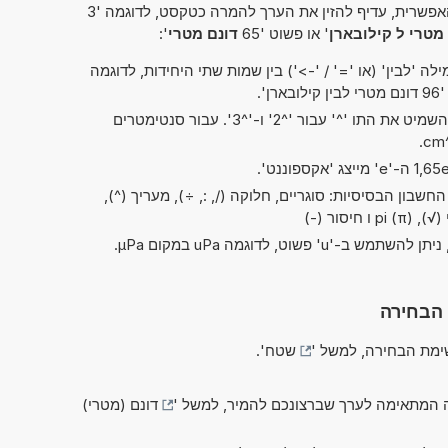
פשרית, עדיף להזין את הערך להמרה כטקסט, לדוגמה '3
מטרי ל קילובארן
' או פשוט '65
דונם מטרי
':
ה 'לבין' (או '=' / '->') בין שמות שתי היחידות, לדוגמה
רן'.
בקיצורים של 'ריבוע' ו'קובי', ניתן להשמיט את התו '^' עבור '^2' ו-'^3'. עבור סנטימטרים
שבון הבסיסיות: סוגריים, חלוקה (/, :, ÷), מעריך (^),
 הבחירה
מת הבחירה, למשל '
שטח
'.
 המתאימה לערך שברצונכם להמיר, למשל '
דונם (מטרי)