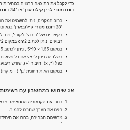
כדי לקבל את התוצאה הרצויה במהירות הא
דונם מטרי לבין קילובארן
' או '34
דונם 
ברוב המקרים, ניתן להשמיט את המיל
'28
דונם מטרי קילובארן
' במקום '96 דונם מטרי לבין קילובא
רבועים, ניתן לכתוב cm2 במקום cm^2.
במקום 1,65 × 10^5 , ניתן לכתוב 1,65e5 ה-'e' מייצג 'אקספוננט'.
בשלב זה ניתן לבצע את כל פעולות הח
כפל (*, x), חיבור (+), שורש ריבועי (√), pi (π) ו חיסור (-)
במקום האות היוונית 'µ' (= מיקרו), ניתן להשתמש ב-'u' פשוט, לדוגמה uPa במקום µPa.
או: שימוש במחשבון עם רשימות
בחרו את הקטגוריה המתאימה מרשי
הזינו את הערך שתרצו להמיר.
מרשימת הבחירה, בחרו את היחידה
'.