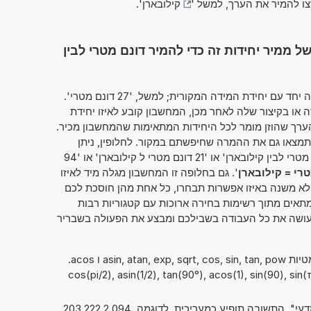
צו להמיר את הערך, למשל '
קילובארן
'.
ממיר יחידות זה כדי להמיר דונם מטרי לבין
מחשבון זה מאפשר להזין את הערך להמרה יחד עם יחידת המידה המקורית; למשל, '27 דונם מטרי'.
ו בקיצור שלה לאחר מכן, המחשבון קובע לאיזו יחידת
ערך שהוזן מומר לכל היחידות המתאימות שהמחשבון מכיר.
תמצאו גם את ההמרה שחיפשתם במקור. לחלופין, ניתן
טרי = קילובארן
'. גם בחלופה זו המחשבון מגלה מיד לאיזו
 לא משנה באיזו אפשרות תבחרו, כל אחת מהן חוסכת לכם
אים מתוך רשימות בחירה ארוכות עם קטגוריות רבות
ו עושה את כל העבודה בשבילכם ומבצע את הפעולה בשבריר
ניתן להשתמש גם בפונקציות המתמטיות asin, atan, exp, sqrt, cos, sin, tan, pow ו acos.
cos(pi/2), asin(1/2), tan(90°), acos(1), sin(90), sin(π/2),
אם סימנתם את "מספרים בסימון מדעי", התשובה תופיע כמעריכית. לדוגמה, 2,094 222 203