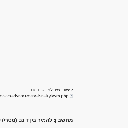
קישור ישיר למחשבון זה:
hmr+vn+dvnm+mtry+lvn+kylvvrn.php
מחשבון: להמיר בין דונם (מטרי) ל