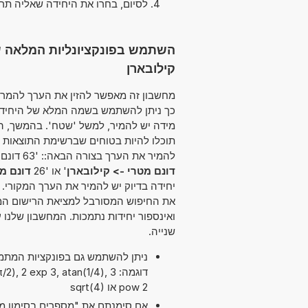
לסיום, בחרו את היחידה שאליה תר
השתמש בפונקציונליות המלאה של 
קילובארן
כך ניתן להשתמש בשמה המלא של היחידה א
מידה יש להמיר, למשל 'שטח'. בהמשך, ה
תוכלו להיות בטוחים שברשימת התוצאות 
להמיר את הערך בצורה הבאה:: '63 דונם מטרי לבין קילובארן' או '21 דונם מטרי ל קילובארן' או '94
דונם מטרי -> קילובארן
' או '26
דונם מ
יחידה בדיוק יש להמיר את הערך המקורי.
את החיפוש המסורבל למציאת הרישום המת
ואינספור יחידות נתמכות. המחשבון שלנ
שנייה.
דוגמה:  2 exp 3, atan(1/4), 3
pow 2 או sqrt(4)