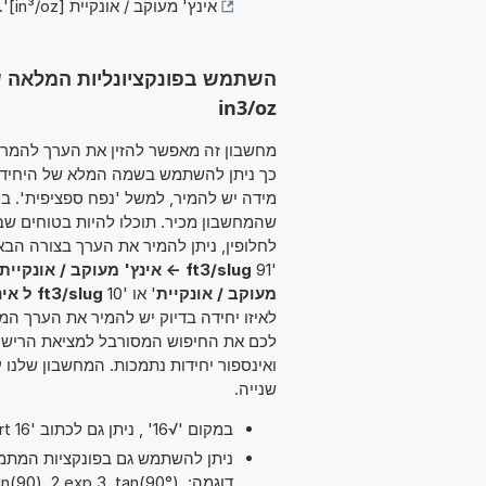
אינץ' מעוקב / אונקיית [in³/oz]
'.
in3/oz
כך ניתן להשתמש בשמה המלא של היחידה א
מידה יש להמיר, למשל 'נפח ספציפית'. ב
שהמחשבון מכיר. תוכלו להיות בטוחים 
'91
ft3/slug -> אינץ' מעוקב / אונקיית
מעוקב / אונקיית
' או '10
ft3/slug ל אינץ' מעוקב / אונקיית
לאיזו יחידה בדיוק יש להמיר את הערך המ
לכם את החיפוש המסורבל למציאת הרישום
ואינספור יחידות נתמכות. המחשבון שלנ
שנייה.
במקום '√16' , ניתן גם לכתוב 'sqrt 16'.
דוגמה: (90), 2 exp 3, tan(90°