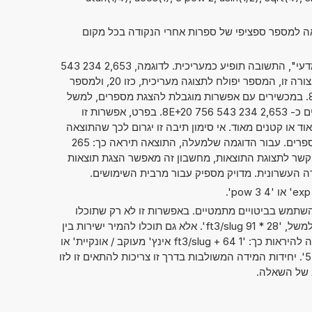
אה למספר ספציפי של ספרות אחרי הנקודה בכל מקום
אם סימנתם את "מספרים בסימון מדעי", התשובה תופיע כמעריכית. לדוגמה, 2,653 234 543
. כאשר הנתון מוצג בצורה זו, המספר יפולח לתצוגה מעריכית, כזו 20, ולמספר
בפועל, כזה 2,653 234 543 756 8. במכשירים עם אפשרות מוגבלת להצגת מספרים, למשל
מחשבוני כיס, ניתן גם להציג מספרים כ- 2,653 234 543 756 8E+20. בפרט, אפשרות זו
 או קטנים מאוד. אי סימון תיבה זו יגרום לכך שהתוצאה
תוצג בדרך המקובלת של כתיבת מספרים. עבור הדוגמה שלמעלה, התוצאה תיראה כך: 265
 375 680 000 000. בלי קשר לתצוגת התוצאות, מחשבון זה מאפשר הצגת תוצאות
תמש בביטויים מתמטיים. באפשרות זו לא רק שתוכלו
לחשב שני מספרים זה עם זה, כמו למשל, '28 * 91 ft3/slug'. אלא גם תוכלו להמיר ישירות בין
יחידות מידה שונות. אפשרות זו יכולה להיראות כך: '1 ft3/slug + 64 אינץ' מעוקב / אונקיית' או
'55mm x 19cm x 82dm = ? cm^3'. יחידות המידה המשולבות בדרך זו צריכות להתאים זו לזו
ב של השאלה.