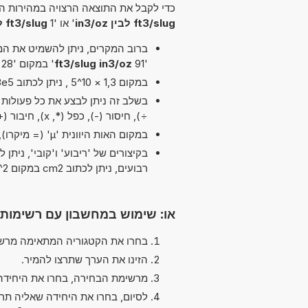
כדי לקבל את התוצאה הרצויה במהירות הא
ft3/slug לבין in3/oz
' או '1
ft3/slug ל in3/oz
ברוב המקרים, ניתן להשמיט את המיל
'91
ft3/slug in3/oz
' במקום '28 ft3/slug לבין in3/oz'.
במקום 1,3 × 10^5 , ניתן לכתוב 1,3e5 ה-'e' מייצג 'אקספוננט'.
בשלב זה ניתן לבצע את כל פעולות הח
÷), חיסור (-), כפל (*, x), חיבור (+), pi (π) ו מעריך (^)
במקום האות היוונית 'µ' (= מיקרו), ניתן להשתמש ב-'u' פשוט, לדוגמה uPa במקום µPa.
רבועים, ניתן לכתוב cm2 במקום cm^2.
או: שימוש במחשבון עם רשימות
בחרו את הקטגוריה המתאימה מרשי
הזינו את הערך שתרצו להמיר.
מרשימת הבחירה, בחרו את היחידה
לסיום, בחרו את היחידה שאליה תר