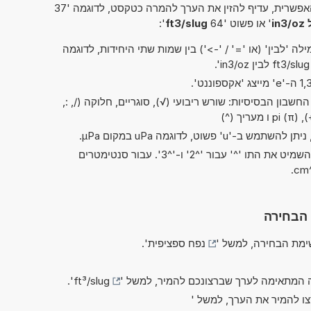
פשרית, עדיף להזין את הערך להמרה כטקסט, לדוגמה '37
' או פשוט '64
ft3/slug
':
ה 'לבין' (או '=' / '->') בין שמות שתי היחידות, לדוגמה
שבון הבסיסיות: שורש ריבועי (√), סוגריים, חלוקה (/, :,
בקיצורים של 'ריבוע' ו'קובי', ניתן להשמיט את התו '^' עבור '^2' ו-'^3'. עבור סנטימטרים
 הבחירה
מת הבחירה, למשל '
נפח ספציפית
'.
 המתאימה לערך שברצונכם להמיר, למשל '
ft³/slug
'.
צו להמיר את הערך, למשל '