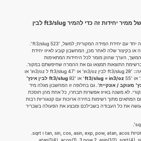
השתמש בפונקציונליות המלאה של ממיר יחידות זה כדי להמיר ft3/slug לבין
מחשבון זה מאפשר להזין את הערך להמרה יחד עם יחידת המידה המקורית; למשל, '523 ft3/slug'.
ו בקיצור שלה לאחר מכן, המחשבון קובע לאיזו יחידת
המשך, הערך שהוזן מומר לכל היחידות המתאימות
שברשימת התוצאות תמצאו גם את ההמרה שחיפשתם במקור.
לחלופין, ניתן להמיר את הערך בצורה הבאה:: '28 ft3/slug לבין in3/oz' או '47 ft3/slug ל in3/oz' או
' או '55
ft3/slug = in3/oz
' או '82
ft3/slug לבין אינץ'
'. גם בחלופה זו המחשבון מגלה מיד
קורי. לא משנה באיזו אפשרות תבחרו, כל אחת מהן חוסכת
 המתאים מתוך רשימות בחירה ארוכות עם קטגוריות רבות
ו עושה את כל העבודה בשבילכם ומבצע את הפעולה בשבריר
ניתן להשתמש גם בפונקציות המתמטיות tan, sin, cos, asin, exp, pow, atan, acos ו sqrt.
atan(1/4), acos(1), 3 pow 2, asin(1/2), sqrt(4), sin),