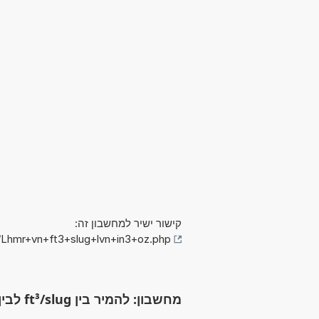
קישור ישיר למחשבון זה:
/Lhmr+vn+ft3+slug+lvn+in3+oz.php
מחשבון: להמיר בין ft³/slug לבין אינץ' מעוקב / אונקיית (ft³/slug לבין in³/oz)