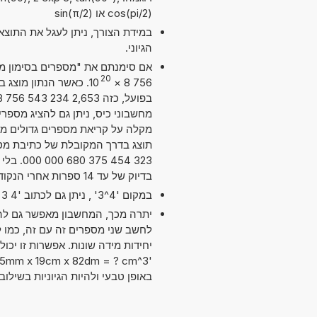
cos(pi/2) או sin(π/2)
במידת הצורך, ניתן לעגל את התוצ
הגיוני.
20
10
×
756 8
מקלה על קריאת מספרים גדולים מאוד
323 454
בדיוק של עד 14 ספרות אחרי הנקודה העשרונית. מדויק מספיק עבור מרבית השימושים.
במקום '4^3' , ניתן גם לכתוב '4 exp 3' או '4 pow 3'.
יתרה מכך, המחשבון מאפשר גם להש
באופן טבעי ולהיות הגיוניות בשילו