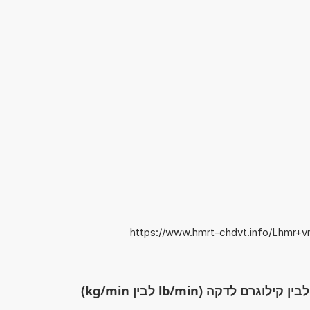
https://www.hmrt-chdvt.info/Lhmr+v
לדקה (lb/min לבין kg/min)