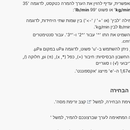
פשרית, עדיף להזין את הערך להמרה כטקסט, לדוגמה '35
' או פשוט '99
lb/min
':
ה 'לבין' (או '=' / '->') בין שמות שתי היחידות, לדוגמה
בקיצורים של 'ריבוע' ו'קובי', ניתן להשמיט את התו '^' עבור '^2' ו-'^3'. עבור סנטימטרים
בשלב זה ניתן לבצע את כל פעולות החשבון הבסיסיות: חיבור (+), כפל (*, x), pi (π), חלוקה (/,
יבועי (√) ו סוגריים
 הבחירה
מת הבחירה, למשל '
קצב זרימת מסה
'.
 המתאימה לערך שברצונכם להמיר, למשל '