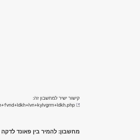
קישור ישיר למחשבון זה:
n+fvnd+ldkh+lvn+kylvgrm+ldkh.php
מחשבון: להמיר בין פאונד לדקה לבין קילוגרם 