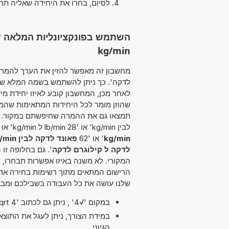
לסיום, בחרו את היחידה שאליה תר
kg/min
לאחר מכן, המחשבון קובע לאיזו יחידת מ
שהוזן מומר לכל היחידות המתאימות שהמח
לבין kg/min' או '28 lb/min ל kg/min' או '97
kg/min
' או '62
פאונד לדקה לבין kg/min
לדקה ל קילוגרם לדקה
'. גם בחלופה זו
המקורי. לא משנה באיזו אפשרות תבחרו,
הרישום המתאים מתוך רשימות בחירה ארוכ
שלנו עושה את כל העבודה בשבילכם ומבצ
במקום '√4' , ניתן גם לכתוב 'sqrt 4'.
במידת הצורך, ניתן לעגל את התוצ
הגיוני.