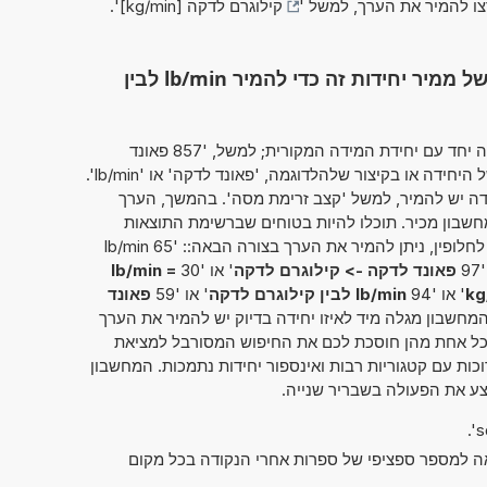
צו להמיר את הערך, למשל '
קילוגרם לדקה [kg/min]
'.
השתמש בפונקציונליות המלאה של ממיר יחידות זה כדי להמיר lb/min לבין
מחשבון זה מאפשר להזין את הערך להמרה יחד עם יחידת המידה המקורית; למשל, '857 פאונד
לדקה'. כך ניתן להשתמש בשמה המלא של היחידה או בקיצור שלהלדוגמה, 'פאונד לדקה' או 'lb/min'.
ידה יש להמיר, למשל 'קצב זרימת מסה'. בהמשך, הערך
שבון מכיר. תוכלו להיות בטוחים שברשימת התוצאות
תמצאו גם את ההמרה שחיפשתם במקור. לחלופין, ניתן להמיר את הערך בצורה הבאה:: '65 lb/min
פאונד לדקה -> קילוגרם לדקה
' או '30
lb/min =
' או '94
lb/min לבין קילוגרם לדקה
' או '59
פאונד
 המחשבון מגלה מיד לאיזו יחידה בדיוק יש להמיר את הערך
 כל אחת מהן חוסכת לכם את החיפוש המסורבל למציאת
ות עם קטגוריות רבות ואינספור יחידות נתמכות. המחשבון
ע את הפעולה בשבריר שנייה.
אה למספר ספציפי של ספרות אחרי הנקודה בכל מקום