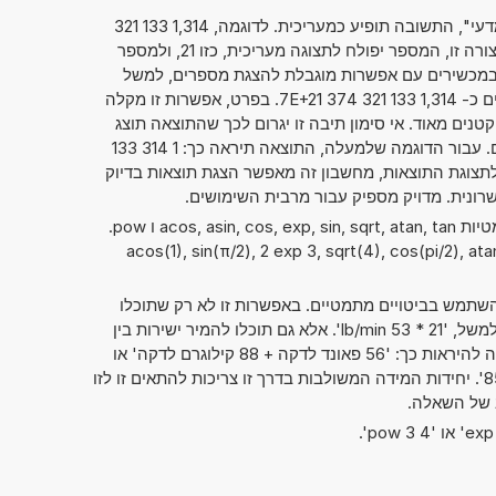
אם סימנתם את "מספרים בסימון מדעי", התשובה תופיע כמעריכית. לדוגמה, 1,314 133 321
. כאשר הנתון מוצג בצורה זו, המספר יפולח לתצוגה מעריכית, כזו 21, ולמספר
על, כזה 1,314 133 321 374 7. במכשירים עם אפשרות מוגבלת להצגת מספרים, למשל
מחשבוני כיס, ניתן גם להציג מספרים כ- 1,314 133 321 374 7E+21. בפרט, אפשרות זו מקלה
טנים מאוד. אי סימון תיבה זו יגרום לכך שהתוצאה תוצג
בדרך המקובלת של כתיבת מספרים. עבור הדוגמה שלמעלה, התוצאה תיראה כך: 1 314 133
00 000. בלי קשר לתצוגת התוצאות, מחשבון זה מאפשר הצגת תוצאות בדיוק
ניתן להשתמש גם בפונקציות המתמטיות acos, asin, cos, exp, sin, sqrt, atan, tan ו pow.
acos(1), sin(π/2), 2 exp 3, sqrt(4), cos(pi/2), atan(1),
תמש בביטויים מתמטיים. באפשרות זו לא רק שתוכלו
לחשב שני מספרים זה עם זה, כמו למשל, '21 * 53 lb/min'. אלא גם תוכלו להמיר ישירות בין
יחידות מידה שונות. אפשרות זו יכולה להיראות כך: '56 פאונד לדקה + 88 קילוגרם לדקה' או
'85mm x 18cm x 50dm = ? cm^3'. יחידות המידה המשולבות בדרך זו צריכות להתאים זו לזו
ב של השאלה.