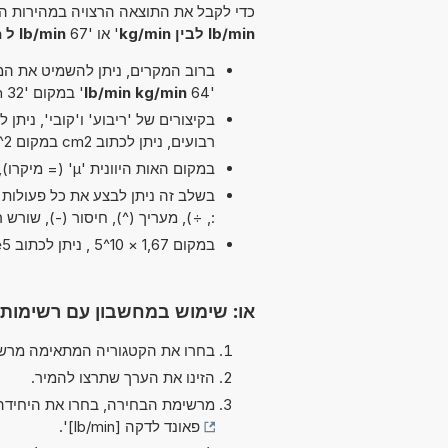
כדי לקבל את התוצאה הרצויה במהירות הא
lb/min לבין kg/min
' או '67
lb/min ל kg/min
ברוב המקרים, ניתן להשמיט את המיל
'64
lb/min kg/min
' במקום '32 lb/min לבין kg/min'.
רבועים, ניתן לכתוב cm2 במקום cm^2.
במקום האות היוונית 'µ' (= מיקרו), ניתן להשתמש ב-'u' פשוט, לדוגמה uPa במקום µPa.
:, ÷), מעריך (^), חיסור (-), שורש ר
במקום 1,67 × 10^5 , ניתן לכתוב 1,67e5 ה-'e' מייצג 'אקספוננט'.
או: שימוש במחשבון עם רשימות
בחרו את הקטגוריה המתאימה מרשי
הזינו את הערך שתרצו להמיר.
מרשימת הבחירה, בחרו את היחידה
פאונד לדקה [lb/min]
'.