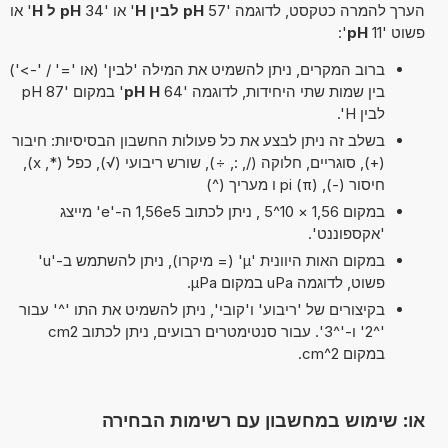
הערך להמרה כטקסט, לדוגמה '57
pH לבין H
' או '34
pH ל H
' או
פשוט '11
pH
':
ברוב המקרים, ניתן להשמיט את המילה 'לבין' (או '=' / '->')
בין שמות שתי היחידות, לדוגמה '64
pH H
' במקום '87 pH
לבין H'.
בשלב זה ניתן לבצע את כל פעולות החשבון הבסיסיות: חיבור
(+), סוגריים, חלוקה (/, :, ÷), שורש ריבועי (√), כפל (*, x),
חיסור (-), pi (π) ו מעריך (^)
במקום 1,56 × 10^5 , ניתן לכתוב 1,56e5 ה-'e' מייצג
'אקספוננט'.
במקום האות היוונית 'µ' (= מיקרו), ניתן להשתמש ב-'u'
פשוט, לדוגמה uPa במקום µPa.
בקיצורים של 'ריבוע' ו'קובי', ניתן להשמיט את התו '^' עבור
'^2' ו-'^3'. עבור סנטימטרים רבועים, ניתן לכתוב cm2
במקום cm^2.
או: שימוש במחשבון עם רשימות הבחירה