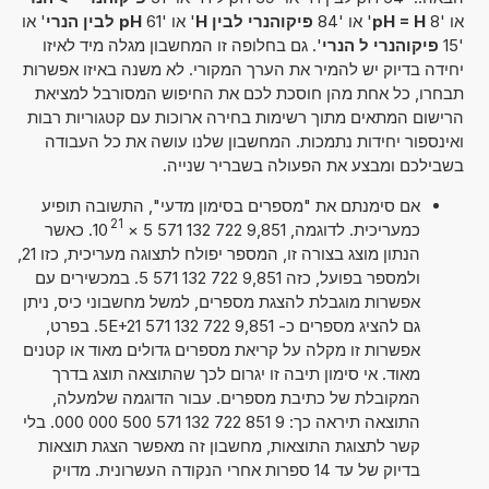
או '8
pH = H
' או '84
פיקוהנרי לבין H
' או '61
pH לבין הנרי
' או
'15
פיקוהנרי ל הנרי
'. גם בחלופה זו המחשבון מגלה מיד לאיזו
יחידה בדיוק יש להמיר את הערך המקורי. לא משנה באיזו אפשרות
תבחרו, כל אחת מהן חוסכת לכם את החיפוש המסורבל למציאת
הרישום המתאים מתוך רשימות בחירה ארוכות עם קטגוריות רבות
ואינספור יחידות נתמכות. המחשבון שלנו עושה את כל העבודה
בשבילכם ומבצע את הפעולה בשבריר שנייה.
אם סימנתם את "מספרים בסימון מדעי", התשובה תופיע
21
כמעריכית. לדוגמה, 9,851 722 132 571 5
×
10
. כאשר
הנתון מוצג בצורה זו, המספר יפולח לתצוגה מעריכית, כזו 21,
ולמספר בפועל, כזה 9,851 722 132 571 5. במכשירים עם
אפשרות מוגבלת להצגת מספרים, למשל מחשבוני כיס, ניתן
גם להציג מספרים כ- 9,851 722 132 571 5E+21. בפרט,
אפשרות זו מקלה על קריאת מספרים גדולים מאוד או קטנים
מאוד. אי סימון תיבה זו יגרום לכך שהתוצאה תוצג בדרך
המקובלת של כתיבת מספרים. עבור הדוגמה שלמעלה,
התוצאה תיראה כך: 9 851 722 132 571 500 000 000. בלי
קשר לתצוגת התוצאות, מחשבון זה מאפשר הצגת תוצאות
בדיוק של עד 14 ספרות אחרי הנקודה העשרונית. מדויק