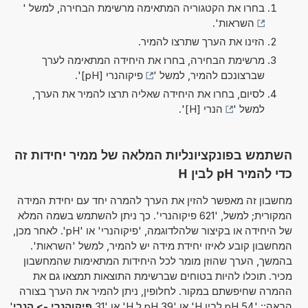
בחרו את הקטגוריה המתאימה מרשימת הבחירה, למשל '
השראות
'.
הזינו את הערך שתרצו להמיר.
מרשימת הבחירה, בחרו את היחידה המתאימה לערך
שברצונכם להמיר, למשל '
פיקוהנרי [pH]
'.
לסיום, בחרו את היחידה שאליה תרצו להמיר את הערך,
למשל '
הנרי [H]
'.
השתמש בפונקציונליות המלאה של ממיר יחידות זה
כדי להמיר pH לבין H
מחשבון זה מאפשר להזין את הערך להמרה יחד עם יחידת המידה
המקורית; למשל, '621 פיקוהנרי'. כך ניתן להשתמש בשמה המלא
של היחידה או בקיצור שלהלדוגמה, 'פיקוהנרי' או 'pH'. לאחר מכן,
המחשבון קובע לאיזו יחידת מידה יש להמיר, למשל 'השראות'.
בהמשך, הערך שהוזן מומר לכל היחידות המתאימות שהמחשבון
מכיר. תוכלו להיות בטוחים שברשימת התוצאות תמצאו גם את
ההמרה שחיפשתם במקור. לחלופין, ניתן להמיר את הערך בצורה
הבאה:: '54 pH לבין H' או '39 pH ל H' או '31
פיקוהנרי -> הנרי
'