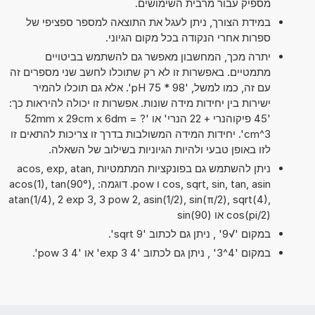
מספיק עבור מרבית השימושים.
במידת הצורך, ניתן לעגל את התוצאה למספר ספציפי של
ספרות אחרי הנקודה בכל מקום הגיוני.
יתרה מכך, המחשבון מאפשר גם להשתמש בביטויים
מתמטיים. באפשרות זו לא רק שתוכלו לחשב שני מספרים זה
עם זה, כמו למשל, '98 * 75 pH'. אלא גם תוכלו להמיר
ישירות בין יחידות מידה שונות. אפשרות זו יכולה להיראות כך:
'45 פיקוהנרי + 22 הנרי' או '52mm x 29cm x 6dm = ?
cm^3'. יחידות המידה המשולבות בדרך זו צריכות להתאים זו
לזו באופן טבעי ולהיות הגיוניות בשילוב של השאלה.
ניתן להשתמש גם בפונקציות המתמטיות acos, exp, atan,
cos, sqrt, sin, tan, asin ו pow. דוגמה: acos(1), tan(90°),
atan(1/4), 2 exp 3, 3 pow 2, asin(1/2), sin(π/2), sqrt(4),
cos(pi/2) או sin(90)
במקום '√9' , ניתן גם לכתוב 'sqrt 9'.
במקום '4^3' , ניתן גם לכתוב '4 exp 3' או '4 pow 3'.