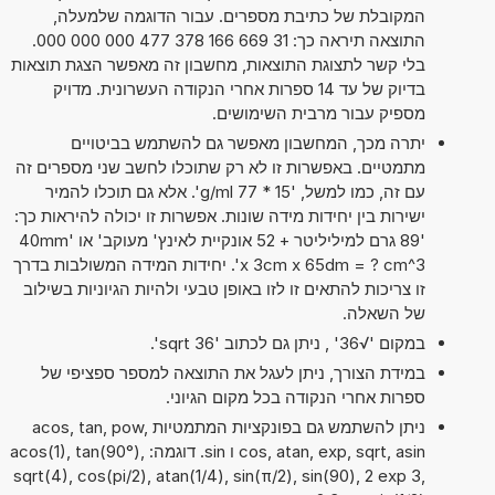
המקובלת של כתיבת מספרים. עבור הדוגמה שלמעלה,
התוצאה תיראה כך: 31 669 166 378 477 000 000 000.
בלי קשר לתצוגת התוצאות, מחשבון זה מאפשר הצגת תוצאות
בדיוק של עד 14 ספרות אחרי הנקודה העשרונית. מדויק
מספיק עבור מרבית השימושים.
יתרה מכך, המחשבון מאפשר גם להשתמש בביטויים
מתמטיים. באפשרות זו לא רק שתוכלו לחשב שני מספרים זה
עם זה, כמו למשל, '15 * 77 g/ml'. אלא גם תוכלו להמיר
ישירות בין יחידות מידה שונות. אפשרות זו יכולה להיראות כך:
'89 גרם למיליליטר + 52 אונקיית לאינץ' מעוקב' או '40mm
x 3cm x 65dm = ? cm^3'. יחידות המידה המשולבות בדרך
זו צריכות להתאים זו לזו באופן טבעי ולהיות הגיוניות בשילוב
של השאלה.
במקום '√36' , ניתן גם לכתוב 'sqrt 36'.
במידת הצורך, ניתן לעגל את התוצאה למספר ספציפי של
ספרות אחרי הנקודה בכל מקום הגיוני.
ניתן להשתמש גם בפונקציות המתמטיות acos, tan, pow,
cos, atan, exp, sqrt, asin ו sin. דוגמה: acos(1), tan(90°),
sqrt(4), cos(pi/2), atan(1/4), sin(π/2), sin(90), 2 exp 3,