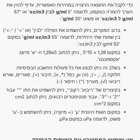
כדי לקבל את התוצאה הרצויה במהירות האפשרית, עדיף להזין את
הערך להמרה כטקסט, לדוגמה '5
g/ml לבין oz/in3
' או '67
g/ml ל oz/in3
' או פשוט '30
g/ml
':
ברוב המקרים, ניתן להשמיט את המילה 'לבין' (או '=' / '->')
בין שמות שתי היחידות, לדוגמה '55
g/ml oz/in3
' במקום
'92 g/ml לבין oz/in3'.
במקום 1,28 × 10^5 , ניתן לכתוב 1,28e5 ה-'e' מייצג
'אקספוננט'.
בשלב זה ניתן לבצע את כל פעולות החשבון הבסיסיות:
חלוקה (/, :, ÷), pi (π), כפל (*, x), חיבור (+), סוגריים, שורש
ריבועי (√), מעריך (^) ו חיסור (-)
בקיצורים של 'ריבוע' ו'קובי', ניתן להשמיט את התו '^' עבור
'^2' ו-'^3'. עבור סנטימטרים רבועים, ניתן לכתוב cm2
במקום cm^2.
במקום האות היוונית 'µ' (= מיקרו), ניתן להשתמש ב-'u'
פשוט, לדוגמה uPa במקום µPa.
או: שימוש במחשבון עם רשימות הבחירה