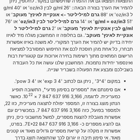
התוצאות תמצאו גם את ההמרה שחיפשתם במקור. לחלופין, ניתן
להמיר את הערך בצורה הבאה:: '26 g/ml לבין oz/in3' או '40 g/ml
ל oz/in3' או '88
גרם למיליליטר -> אונקיית לאינץ' מעוקב
' או
'51
g/ml = oz/in3
' או '14
גרם למיליליטר לבין oz/in3
' או '76
g/ml לבין אונקיית לאינץ' מעוקב
' או '2
גרם למיליליטר ל
אונקיית לאינץ' מעוקב
'. גם בחלופה זו המחשבון מגלה מיד לאיזו
יחידה בדיוק יש להמיר את הערך המקורי. לא משנה באיזו אפשרות
תבחרו, כל אחת מהן חוסכת לכם את החיפוש המסורבל למציאת
הרישום המתאים מתוך רשימות בחירה ארוכות עם קטגוריות רבות
ואינספור יחידות נתמכות. המחשבון שלנו עושה את כל העבודה
בשבילכם ומבצע את הפעולה בשבריר שנייה.
במקום '4^3' , ניתן גם לכתוב '4 exp 3' או '4 pow 3'.
אם סימנתם את "מספרים בסימון מדעי", התשובה תופיע
22
כמעריכית. לדוגמה, 3,166 916 637 847 7
×
10
. כאשר
הנתון מוצג בצורה זו, המספר יפולח לתצוגה מעריכית, כזו 22,
ולמספר בפועל, כזה 3,166 916 637 847 7. במכשירים עם
אפשרות מוגבלת להצגת מספרים, למשל מחשבוני כיס, ניתן
גם להציג מספרים כ- 3,166 916 637 847 7E+22. בפרט,
אפשרות זו מקלה על קריאת מספרים גדולים מאוד או קטנים
מאוד. אי סימון תיבה זו יגרום לכך שהתוצאה תוצג בדרך