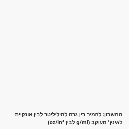
מחשבון: להמיר בין גרם למיליליטר לבין אונקיית
לאינץ' מעוקב (g/ml לבין oz/in³)