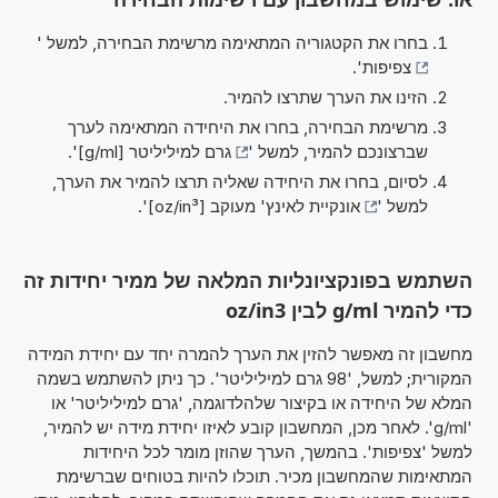
בחרו את הקטגוריה המתאימה מרשימת הבחירה, למשל '
צפיפות
'.
הזינו את הערך שתרצו להמיר.
מרשימת הבחירה, בחרו את היחידה המתאימה לערך
שברצונכם להמיר, למשל '
גרם למיליליטר [g/ml]
'.
לסיום, בחרו את היחידה שאליה תרצו להמיר את הערך,
למשל '
אונקיית לאינץ' מעוקב [oz/in³]
'.
השתמש בפונקציונליות המלאה של ממיר יחידות זה
כדי להמיר g/ml לבין oz/in3
מחשבון זה מאפשר להזין את הערך להמרה יחד עם יחידת המידה
המקורית; למשל, '98 גרם למיליליטר'. כך ניתן להשתמש בשמה
המלא של היחידה או בקיצור שלהלדוגמה, 'גרם למיליליטר' או
'g/ml'. לאחר מכן, המחשבון קובע לאיזו יחידת מידה יש להמיר,
למשל 'צפיפות'. בהמשך, הערך שהוזן מומר לכל היחידות
המתאימות שהמחשבון מכיר. תוכלו להיות בטוחים שברשימת