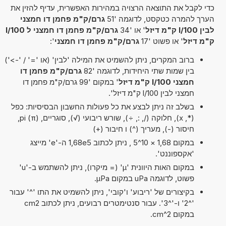
כדי לקבל את התוצאה הרצויה במהירות האפשרית, עדיף להזין את
הערך להמרה כטקסט, לדוגמה '51
גרם/ק"מ פחמן דו חמצני
לבין l/100 ק"מ דיזל
' או '34
גרם/ק"מ פחמן דו חמצני ל l/100
ק"מ דיזל
' או פשוט '17
גרם/ק"מ פחמן דו חמצני
':
ברוב המקרים, ניתן להשמיט את המילה 'לבין' (או '=' / '->')
בין שמות שתי היחידות, לדוגמה '82
גרם/ק"מ פחמן דו
חמצני l/100 ק"מ דיזל
' במקום '99 גרם/ק"מ פחמן דו
חמצני לבין l/100 ק"מ דיזל'.
בשלב זה ניתן לבצע את כל פעולות החשבון הבסיסיות: כפל
(*, x), חלוקה (/, :, ÷), שורש ריבועי (√), סוגריים, pi (π),
חיסור (-), מעריך (^) ו חיבור (+)
במקום 1,68 × 10^5 , ניתן לכתוב 1,68e5 ה-'e' מייצג
'אקספוננט'.
במקום האות היוונית 'µ' (= מיקרו), ניתן להשתמש ב-'u'
פשוט, לדוגמה uPa במקום µPa.
בקיצורים של 'ריבוע' ו'קובי', ניתן להשמיט את התו '^' עבור
'^2' ו-'^3'. עבור סנטימטרים רבועים, ניתן לכתוב cm2
במקום cm^2.