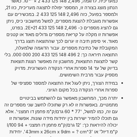
כמעריכית. לדוגמה, 2,496 148 125 433 2
×
10
. כאשר
הנתון מוצג בצורה זו, המספר יפולח לתצוגה מעריכית, כזו 21,
ולמספר בפועל, כזה 2,496 148 125 433 2. במכשירים עם
אפשרות מוגבלת להצגת מספרים, למשל מחשבוני כיס, ניתן
גם להציג מספרים כ- 2,496 148 125 433 2E+21. בפרט,
אפשרות זו מקלה על קריאת מספרים גדולים מאוד או קטנים
מאוד. אי סימון תיבה זו יגרום לכך שהתוצאה תוצג בדרך
המקובלת של כתיבת מספרים. עבור הדוגמה שלמעלה,
התוצאה תיראה כך: 2 496 148 125 433 200 000 000. בלי
קשר לתצוגת התוצאות, מחשבון זה מאפשר הצגת תוצאות
בדיוק של עד 14 ספרות אחרי הנקודה העשרונית. מדויק
מספיק עבור מרבית השימושים.
במידת הצורך, ניתן לעגל את התוצאה למספר ספציפי של
ספרות אחרי הנקודה בכל מקום הגיוני.
יתרה מכך, המחשבון מאפשר גם להשתמש בביטויים
מתמטיים. באפשרות זו לא רק שתוכלו לחשב שני מספרים זה
עם זה, כמו למשל, '77 * 60 גרם/ק"מ פחמן דו חמצני'. אלא
גם תוכלו להמיר ישירות בין יחידות מידה שונות. אפשרות זו
יכולה להיראות כך: '12 גרם/ק"מ פחמן דו חמצני + 94 l/100
ק"מ דיזל' או '43mm x 26cm x 9dm = ? cm^3'. יחידות