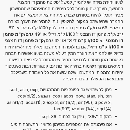
לאיזו יחידת מידה יש להמיר, למשל 'פליטת פחמן דו חמצני'.
בהמשך, הערך שהוזן מומר לכל היחידות המתאימות שהמחשבון
מכיר. תוכלו להיות בטוחים שברשימת התוצאות תמצאו גם את
ההמרה שחיפשתם במקור. לחלופין, ניתן להמיר את הערך בצורה
הבאה:: '66 גרם/ק"מ פחמן דו חמצני לבין l/100 ק"מ דיזל' או '81
גרם/ק"מ פחמן דו חמצני ל l/100 ק"מ דיזל' או '49
גרם/ק"מ פחמן
דו חמצני -> l/100 ק"מ דיזל
' או '32
גרם/ק"מ פחמן דו חמצני
= l/100 ק"מ דיזל
'. גם בחלופה זו המחשבון מגלה מיד לאיזו יחידה
בדיוק יש להמיר את הערך המקורי. לא משנה באיזו אפשרות תבחרו,
כל אחת מהן חוסכת לכם את החיפוש המסורבל למציאת הרישום
המתאים מתוך רשימות בחירה ארוכות עם קטגוריות רבות ואינספור
יחידות נתמכות. המחשבון שלנו עושה את כל העבודה בשבילכם
ומבצע את הפעולה בשבריר שנייה.
ניתן להשתמש גם בפונקציות המתמטיות sqrt, asin, exp,
acos, pow, atan, sin, tan ו cos. דוגמה: cos(pi/2),
asin(1/2), acos(1), 2 exp 3, sin(π/2), sin(90), 3 pow 2,
atan(1/4), sqrt(4) או tan(90°)
במקום '√36' , ניתן גם לכתוב 'sqrt 36'.
אם סימנתם את "מספרים בסימון מדעי", התשובה תופיע
21