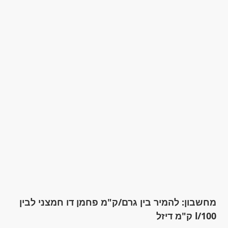
מחשבון: להמיר בין גרם/ק"מ פחמן דו חמצני לבין
l/100 ק"מ דיזל