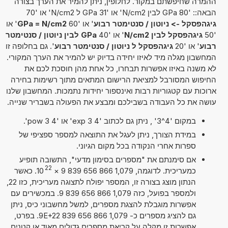
ההמרה שחיפשתם במקור. לחלופין, ניתן להמיר את הערך בצורה
הבאה:: '80 GPa לבין N/cm2' או '31 GPa ל N/cm2' או '70
גיגהפסקל -> ניוטון / סנטימטר רבוע
' או '60
GPa = N/cm2
' או
'50
גיגהפסקל לבין N/cm2
' או '40
GPa לבין ניוטון / סנטימטר
רבוע
' או '20
גיגהפסקל ל ניוטון / סנטימטר רבוע
'. גם בחלופה זו
המחשבון מגלה מיד לאיזו יחידה בדיוק יש להמיר את הערך המקורי.
לא משנה באיזו אפשרות תבחרו, כל אחת מהן חוסכת לכם את
החיפוש המסורבל למציאת הרישום המתאים מתוך רשימות בחירה
ארוכות עם קטגוריות רבות ואינספור יחידות נתמכות. המחשבון שלנו
עושה את כל העבודה בשבילכם ומבצע את הפעולה בשבריר שנייה.
במקום '4^3' , ניתן גם לכתוב '4 exp 3' או '4 pow 3'.
במידת הצורך, ניתן לעגל את התוצאה למספר ספציפי של
ספרות אחרי הנקודה בכל מקום הגיוני.
אם סימנתם את "מספרים בסימון מדעי", התשובה תופיע
22
כמעריכית. לדוגמה, 1,079 866 656 839 9
×
10
. כאשר
הנתון מוצג בצורה זו, המספר יפולח לתצוגה מעריכית, כזו 22,
ולמספר בפועל, כזה 1,079 866 656 839 9. במכשירים עם
אפשרות מוגבלת להצגת מספרים, למשל מחשבוני כיס, ניתן
גם להציג מספרים כ- 1,079 866 656 839 9E+22. בפרט,
אפשרות זו מקלה על קריאת מספרים גדולים מאוד או קטנים