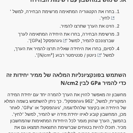
בחרו את הקטגוריה המתאימה מרשימת הבחירה, למשל '
לחץ
'.
הזינו את הערך שתרצו להמיר.
מרשימת הבחירה, בחרו את היחידה המתאימה לערך
שברצונכם להמיר, למשל '
גיגהפסקל [GPa]
'.
לסיום, בחרו את היחידה שאליה תרצו להמיר את הערך,
למשל '
ניוטון / סנטימטר רבוע [N/cm²]
'.
השתמש בפונקציונליות המלאה של ממיר יחידות זה
כדי להמיר GPa לבין N/cm2
מחשבון זה מאפשר להזין את הערך להמרה יחד עם יחידת המידה
המקורית; למשל, '962 גיגהפסקל'. כך ניתן להשתמש בשמה המלא
של היחידה או בקיצור שלהלדוגמה, 'גיגהפסקל' או 'GPa'. לאחר
מכן, המחשבון קובע לאיזו יחידת מידה יש להמיר, למשל 'לחץ'.
בהמשך, הערך שהוזן מומר לכל היחידות המתאימות שהמחשבון
מכיר. תוכלו להיות בטוחים שברשימת התוצאות תמצאו גם את