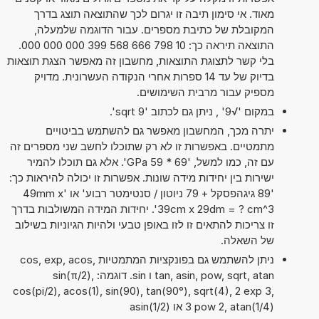
מאוד. אי סימון תיבה זו יגרום לכך שהתוצאה תוצג בדרך
המקובלת של כתיבת מספרים. עבור הדוגמה שלמעלה,
התוצאה תיראה כך: 10 798 666 568 399 000 000 000.
בלי קשר לתצוגת התוצאות, מחשבון זה מאפשר הצגת תוצאות
בדיוק של עד 14 ספרות אחרי הנקודה העשרונית. מדויק
מספיק עבור מרבית השימושים.
במקום '√9' , ניתן גם לכתוב 'sqrt 9'.
יתרה מכך, המחשבון מאפשר גם להשתמש בביטויים
מתמטיים. באפשרות זו לא רק שתוכלו לחשב שני מספרים זה
עם זה, כמו למשל, '69 * 59 GPa'. אלא גם תוכלו להמיר
ישירות בין יחידות מידה שונות. אפשרות זו יכולה להיראות כך:
'89 גיגהפסקל + 79 ניוטון / סנטימטר רבוע' או '49mm x
39cm x 29dm = ? cm^3'. יחידות המידה המשולבות בדרך
זו צריכות להתאים זו לזו באופן טבעי ולהיות הגיוניות בשילוב
של השאלה.
ניתן להשתמש גם בפונקציות המתמטיות cos, exp, acos,
tan, asin, pow, sqrt, atan ו sin. דוגמה: sin(π/2),
cos(pi/2), acos(1), sin(90), tan(90°), sqrt(4), 2 exp 3,
3 pow 2, atan(1/4) או asin(1/2)