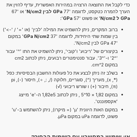
כדי לקבל את התוצאה הרצויה במהירות האפשרית, עדיף להזין את
הערך להמרה כטקסט, לדוגמה '77
GPa לבין N/cm2
' או '67
GPa ל N/cm2
' או פשוט '57
GPa
':
ברוב המקרים, ניתן להשמיט את המילה 'לבין' (או '=' / '->')
בין שמות שתי היחידות, לדוגמה '37
GPa N/cm2
' במקום
'47 GPa לבין N/cm2'.
בקיצורים של 'ריבוע' ו'קובי', ניתן להשמיט את התו '^' עבור
'^2' ו-'^3'. עבור סנטימטרים רבועים, ניתן לכתוב cm2
במקום cm^2.
בשלב זה ניתן לבצע את כל פעולות החשבון הבסיסיות: כפל
(*, x), מעריך (^), סוגריים, חלוקה (/, :, ÷), חיסור (-), pi
(π), חיבור (+) ו שורש ריבועי (√)
במקום 1,82 × 10^5 , ניתן לכתוב 1,82e5 ה-'e' מייצג
'אקספוננט'.
במקום האות היוונית 'µ' (= מיקרו), ניתן להשתמש ב-'u'
פשוט, לדוגמה uPa במקום µPa.
או: שימוש במחשבון עם רשימות הבחירה