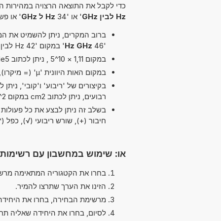
כדי לקבל את התוצאה הרצויה במהירות הא
Hz לבין GHz
' או '34
Hz ל GHz
' או פשוט
ברוב המקרים, ניתן להשמיט את המיל
'46
Hz GHz
' במקום '42 Hz לבין GHz'.
במקום 1,11 × 10^5 , ניתן לכתוב 1,11e5 ה-'e' מייצג 'אקספוננט'.
במקום האות היוונית 'µ' (= מיקרו), ניתן להשתמש ב-'u' פשוט, לדוגמה uPa במקום µPa.
רבועים, ניתן לכתוב cm2 במקום cm^2.
חיבור (+), שורש ריבועי (√), כפל (*, x) ו חלוקה (/, :,
או: שימוש במחשבון עם רשימות
בחרו את הקטגוריה המתאימה מרשי
הזינו את הערך שתרצו להמיר.
מרשימת הבחירה, בחרו את היחידה
לסיום, בחרו את היחידה שאליה תר