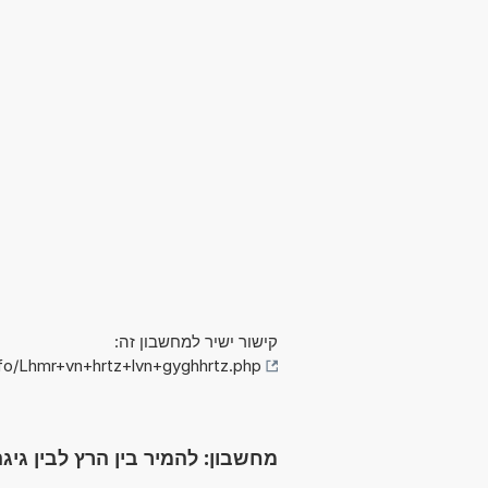
קישור ישיר למחשבון זה:
fo/Lhmr+vn+hrtz+lvn+gyghhrtz.php
מחשבון: להמיר בין הרץ לבין גיגההרץ (Hz ל