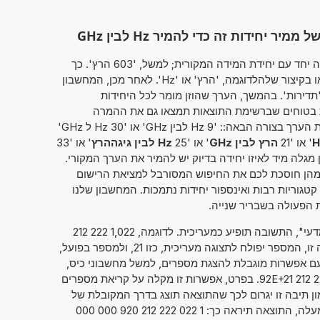
יחידות זה כדי להמיר Hz לבין GHz
מחשבון זה מאפשר להזין את הערך להמרה יחד עם יחידת המידה המקורית; למשל, '603 הרץ'. כך
ניתן להשתמש בשמה המלא של היחידה או בקיצור שלהלדוגמה, 'הרץ' או 'Hz'. לאחר מכן, המחשבון
'תדירות'. בהמשך, הערך שהוזן מומר לכל היחידות
ת בטוחים שברשימת התוצאות תמצאו גם את ההמרה
שחיפשתם במקור. לחלופין, ניתן להמיר את הערך בצורה הבאה:: '9 Hz לבין GHz' או '30 Hz ל GHz'
H
' או '21
הרץ לבין GHz
' או '25
Hz לבין גיגההרץ
' או '33
 מגלה מיד לאיזו יחידה בדיוק יש להמיר את הערך המקורי.
מהן חוסכת לכם את החיפוש המסורבל למציאת הרישום
גוריות רבות ואינספור יחידות נתמכות. המחשבון שלנו
הפעולה בשבריר שנייה.
אם סימנתם את "מספרים בסימון מדעי", התשובה תופיע כמעריכית. לדוגמה, 1,022 222 212
. כאשר הנתון מוצג בצורה זו, המספר יפולח לתצוגה מעריכית, כזו 21, ולמספר בפועל,
21 92. במכשירים עם אפשרות מוגבלת להצגת מספרים, למשל מחשבוני כיס,
ניתן גם להציג מספרים כ- 1,022 222 212 92E+21. בפרט, אפשרות זו מקלה על קריאת מספרים
מון תיבה זו יגרום לכך שהתוצאה תוצג בדרך המקובלת של
כתיבת מספרים. עבור הדוגמה שלמעלה, התוצאה תיראה כך: 1 022 222 212 920 000 000