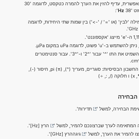
פשרית, עדיף להזין את הערך להמרה כטקסט, לדוגמה '30
 '38
Hz
':
ה 'לבין' (או '=' / '->') בין שמות שתי היחידות, לדוגמה
בקיצורים של 'ריבוע' ו'קובי', ניתן להשמיט את התו '^' עבור '^2' ו-'^3'. עבור סנטימטרים
בשלב זה ניתן לבצע את כל פעולות החשבון הבסיסיות: סוגריים, מעריך (^), pi (π), חיסור (-),
 ÷)
 הבחירה
מת הבחירה, למשל '
תדירות
'.
 המתאימה לערך שברצונכם להמיר, למשל '
הרץ [Hz]
'.
צו להמיר את הערך, למשל '
גיגההרץ [GHz]
'.