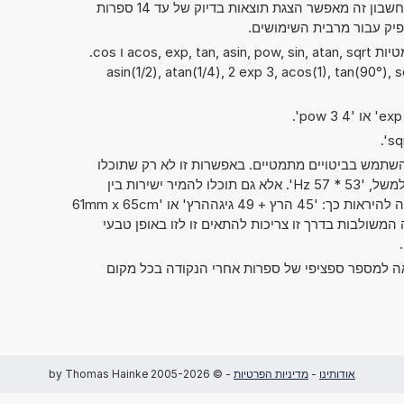
000. בלי קשר לתצוגת התוצאות, מחשבון זה מאפשר הצגת תוצאות בדיוק של עד 14 ספרות
פיק עבור מרבית השימושים.
ניתן להשתמש גם בפונקציות המתמטיות acos, exp, tan, asin, pow, sin, atan, sqrt ו cos.
asin(1/2), atan(1/4), 2 exp 3, acos(1), tan(90°), sqrt,
תמש בביטויים מתמטיים. באפשרות זו לא רק שתוכלו
לחשב שני מספרים זה עם זה, כמו למשל, '53 * 57 Hz'. אלא גם תוכלו להמיר ישירות בין
יחידות מידה שונות. אפשרות זו יכולה להיראות כך: '45 הרץ + 49 גיגההרץ' או '61mm x 65cm
יחידות המידה המשולבות בדרך זו צריכות להתאים זו לזו באופן טבעי
אה למספר ספציפי של ספרות אחרי הנקודה בכל מקום
אודותינו
-
מדיניות הפרטיות
- © 2005-2026 by Thomas Hainke