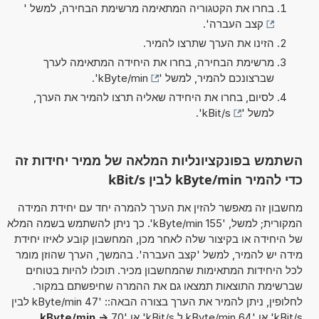
בחרו את הקטגוריה המתאימה מרשימת הבחירה, למשל '
קצב העברה
'.
הזינו את הערך שתרצו להמיר.
מרשימת הבחירה, בחרו את היחידה המתאימה לערך
שברצונכם להמיר, למשל '
kByte/min
'.
לסיום, בחרו את היחידה שאליה תרצו להמיר את הערך,
למשל '
kBit/s
'.
השתמש בפונקציונליות המלאה של ממיר יחידות זה
כדי להמיר kByte/min לבין kBit/s
מחשבון זה מאפשר להזין את הערך להמרה יחד עם יחידת המידה
המקורית; למשל, '155 kByte/min'. כך ניתן להשתמש בשמה המלא
של היחידה או בקיצור שלה לאחר מכן, המחשבון קובע לאיזו יחידת
מידה יש להמיר, למשל 'קצב העברה'. בהמשך, הערך שהוזן מומר
לכל היחידות המתאימות שהמחשבון מכיר. תוכלו להיות בטוחים
שברשימת התוצאות תמצאו גם את ההמרה שחיפשתם במקור.
לחלופין, ניתן להמיר את הערך בצורה הבאה:: '47 kByte/min לבין
kBit/s' או '64 kByte/min ל kBit/s' או '70
kByte/min ->