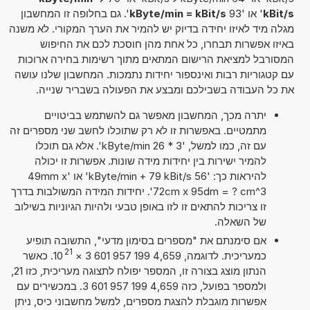
kBit/s
' או '93
kByte/min = kBit/s
'. גם בחלופה זו המחשבון
מגלה מיד לאיזו יחידה בדיוק יש להמיר את הערך המקורי. לא משנה
באיזו אפשרות תבחרו, כל אחת מהן חוסכת לכם את החיפוש
המסורבל למציאת הרישום המתאים מתוך רשימות בחירה ארוכות
עם קטגוריות רבות ואינספור יחידות נתמכות. המחשבון שלנו עושה
את כל העבודה בשבילכם ומבצע את הפעולה בשבריר שנייה.
יתרה מכך, המחשבון מאפשר גם להשתמש בביטויים
מתמטיים. באפשרות זו לא רק שתוכלו לחשב שני מספרים זה
עם זה, כמו למשל, '3 * 26 kByte/min'. אלא גם תוכלו
להמיר ישירות בין יחידות מידה שונות. אפשרות זו יכולה
להיראות כך: '56 kByte/min + 79 kBit/s' או '49mm x
72cm x 95dm = ? cm^3'. יחידות המידה המשולבות בדרך
זו צריכות להתאים זו לזו באופן טבעי ולהיות הגיוניות בשילוב
של השאלה.
אם סימנתם את "מספרים בסימון מדעי", התשובה תופיע
21
כמעריכית. לדוגמה, 4,659 199 957 601 3
×
10
. כאשר
הנתון מוצג בצורה זו, המספר יפולח לתצוגה מעריכית, כזו 21,
ולמספר בפועל, כזה 4,659 199 957 601 3. במכשירים עם
אפשרות מוגבלת להצגת מספרים, למשל מחשבוני כיס, ניתן