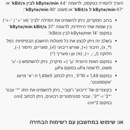
הערך להמרה כטקסט, לדוגמה '44
kByte/min לבין kBit/s
' או
'67
kByte/min ל kBit/s
' או פשוט '90
kByte/min
':
ברוב המקרים, ניתן להשמיט את המילה 'לבין' (או '=' / '->')
בין שמות שתי היחידות, לדוגמה '37
kByte/min kBit/s
'
במקום '14 kByte/min לבין kBit/s'.
בשלב זה ניתן לבצע את כל פעולות החשבון הבסיסיות: כפל
(*, x), חיבור (+), שורש ריבועי (√), סוגריים, חיסור (-),
חלוקה (/, :, ÷), pi (π) ו מעריך (^)
במקום האות היוונית 'µ' (= מיקרו), ניתן להשתמש ב-'u'
פשוט, לדוגמה uPa במקום µPa.
במקום 1,49 × 10^5 , ניתן לכתוב 1,49e5 ה-'e' מייצג
'אקספוננט'.
בקיצורים של 'ריבוע' ו'קובי', ניתן להשמיט את התו '^' עבור
'^2' ו-'^3'. עבור סנטימטרים רבועים, ניתן לכתוב cm2
במקום cm^2.
או: שימוש במחשבון עם רשימות הבחירה