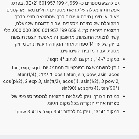
גם להציג מספרים כ- 4,659 199 957 601 3E+21. בפרט,
אפשרות זו מקלה על קריאת מספרים גדולים מאוד או קטנים
מאוד. אי סימון תיבה זו יגרום לכך שהתוצאה תוצג בדרך
המקובלת של כתיבת מספרים. עבור הדוגמה שלמעלה,
התוצאה תיראה כך: 4 659 199 957 601 300 000 000. בלי
קשר לתצוגת התוצאות, מחשבון זה מאפשר הצגת תוצאות
בדיוק של עד 14 ספרות אחרי הנקודה העשרונית. מדויק
מספיק עבור מרבית השימושים.
במקום '√4' , ניתן גם לכתוב 'sqrt 4'.
ניתן להשתמש גם בפונקציות המתמטיות tan, exp, sqrt,
atan, sin, pow, asin, acos ו cos. דוגמה: atan(1/4),
cos(pi/2), 2 exp 3, sin(π/2), acos(1), asin(1/2), 3 pow 2,
sqrt(4), tan(90°) או sin(90)
במידת הצורך, ניתן לעגל את התוצאה למספר ספציפי של
ספרות אחרי הנקודה בכל מקום הגיוני.
במקום '4^3' , ניתן גם לכתוב '4 exp 3' או '4 pow 3'.