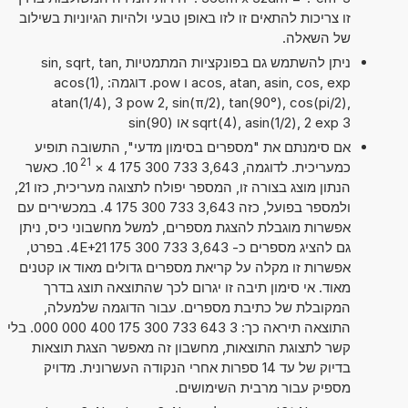
זו צריכות להתאים זו לזו באופן טבעי ולהיות הגיוניות בשילוב
של השאלה.
ניתן להשתמש גם בפונקציות המתמטיות sin, sqrt, tan,
acos, atan, asin, cos, exp ו pow. דוגמה: acos(1),
atan(1/4), 3 pow 2, sin(π/2), tan(90°), cos(pi/2),
sqrt(4), asin(1/2), 2 exp 3 או sin(90)
אם סימנתם את "מספרים בסימון מדעי", התשובה תופיע
21
כמעריכית. לדוגמה, 3,643 733 300 175 4
×
10
. כאשר
הנתון מוצג בצורה זו, המספר יפולח לתצוגה מעריכית, כזו 21,
ולמספר בפועל, כזה 3,643 733 300 175 4. במכשירים עם
אפשרות מוגבלת להצגת מספרים, למשל מחשבוני כיס, ניתן
גם להציג מספרים כ- 3,643 733 300 175 4E+21. בפרט,
אפשרות זו מקלה על קריאת מספרים גדולים מאוד או קטנים
מאוד. אי סימון תיבה זו יגרום לכך שהתוצאה תוצג בדרך
המקובלת של כתיבת מספרים. עבור הדוגמה שלמעלה,
התוצאה תיראה כך: 3 643 733 300 175 400 000 000. בלי
קשר לתצוגת התוצאות, מחשבון זה מאפשר הצגת תוצאות
בדיוק של עד 14 ספרות אחרי הנקודה העשרונית. מדויק
מספיק עבור מרבית השימושים.