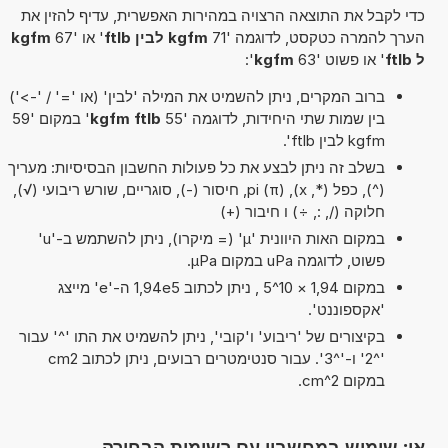
כדי לקבל את התוצאה הרצויה במהירות האפשרית, עדיף להזין את
הערך להמרה כטקסט, לדוגמה '71
kgfm לבין ftlb
' או '67
kgfm
ל ftlb
' או פשוט '63
kgfm
':
ברוב המקרים, ניתן להשמיט את המילה 'לבין' (או '=' / '->')
בין שמות שתי היחידות, לדוגמה '55
kgfm ftlb
' במקום '59
kgfm לבין ftlb'.
בשלב זה ניתן לבצע את כל פעולות החשבון הבסיסיות: מעריך
(^), כפל (*, x), pi (π), חיסור (-), סוגריים, שורש ריבועי (√),
חלוקה (/, :, ÷) ו חיבור (+)
במקום האות היוונית 'µ' (= מיקרו), ניתן להשתמש ב-'u'
פשוט, לדוגמה uPa במקום µPa.
במקום 1,94 × 10^5 , ניתן לכתוב 1,94e5 ה-'e' מייצג
'אקספוננט'.
בקיצורים של 'ריבוע' ו'קובי', ניתן להשמיט את התו '^' עבור
'^2' ו-'^3'. עבור סנטימטרים רבועים, ניתן לכתוב cm2
במקום cm^2.
או: שימוש במחשבון עם רשימות הבחירה