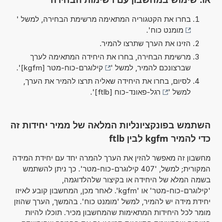
בחרו את הקטגוריה המתאימה מרשימת הבחירה, למשל '
מומנט כוח
'.
הזינו את הערך שתרצו להמיר.
מרשימת הבחירה, בחרו את היחידה המתאימה לערך
שברצונכם להמיר, למשל '
קילוגרם-כוח-מטר [kgfm]
'.
לסיום, בחרו את היחידה שאליה תרצו להמיר את הערך,
למשל '
רגל-פאונד-כוח [ftlb]
'.
השתמש בפונקציונליות המלאה של ממיר יחידות זה
כדי להמיר kgfm לבין ftlb
מחשבון זה מאפשר להזין את הערך להמרה יחד עם יחידת המידה
המקורית; למשל, '407 קילוגרם-כוח-מטר'. כך ניתן להשתמש
בשמה המלא של היחידה או בקיצור שלהלדוגמה,
'קילוגרם-כוח-מטר' או 'kgfm'. לאחר מכן, המחשבון קובע לאיזו
יחידת מידה יש להמיר, למשל 'מומנט כוח'. בהמשך, הערך שהוזן
מומר לכל היחידות המתאימות שהמחשבון מכיר. תוכלו להיות