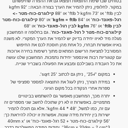
בטוחים שברשימת התוצאות תמצאו גם את ההמרה שחיפשתם
במקור. לחלופין, ניתן להמיר את הערך בצורה הבאה:: '92 kgfm
לבין ftlb' או '73 kgfm ל ftlb' או '88
קילוגרם-כוח-מטר ->
רגל-פאונד-כוח
' או '84
kgfm = ftlb
' או '80
קילוגרם-כוח-מטר
לבין ftlb
' או '76
kgfm לבין רגל-פאונד-כוח
' או '68
קילוגרם-כוח-מטר ל רגל-פאונד-כוח
'. גם בחלופה זו המחשבון
מגלה מיד לאיזו יחידה בדיוק יש להמיר את הערך המקורי. לא משנה
באיזו אפשרות תבחרו, כל אחת מהן חוסכת לכם את החיפוש
המסורבל למציאת הרישום המתאים מתוך רשימות בחירה ארוכות
עם קטגוריות רבות ואינספור יחידות נתמכות. המחשבון שלנו עושה
את כל העבודה בשבילכם ומבצע את הפעולה בשבריר שנייה.
במקום '√25' , ניתן גם לכתוב 'sqrt 25'.
במידת הצורך, ניתן לעגל את התוצאה למספר ספציפי של
ספרות אחרי הנקודה בכל מקום הגיוני.
יתרה מכך, המחשבון מאפשר גם להשתמש בביטויים
מתמטיים. באפשרות זו לא רק שתוכלו לחשב שני מספרים זה
עם זה, כמו למשל, '48 * 44 kgfm'. אלא גם תוכלו להמיר
ישירות בין יחידות מידה שונות. אפשרות זו יכולה להיראות כך:
'56 קילוגרם-כוח-מטר + 52 רגל-פאונד-כוח' או '40mm x
36cm x 32dm = ? cm^3'. יחידות המידה המשולבות בדרך