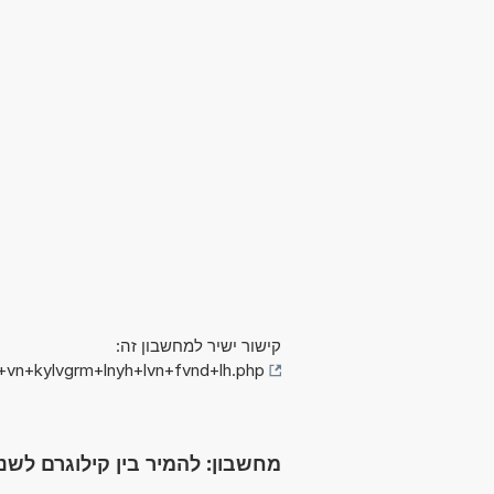
קישור ישיר למחשבון זה:
+vn+kylvgrm+lnyh+lvn+fvnd+lh.php
מחשבון: להמיר בין קילוגרם לשניה לבין פא