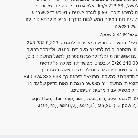
לחשב שני מספרים זה עם זה, כמו למשל, '66 * 71 kg/s'. אלא גם תוכלו להמיר ישירות בין
יחידות מידה שונות. אפשרות זו יכולה להיראות כך: '56 קילוגרם לשניה + 61 פאונד לשעה' או
'76mm x 81cm x 86dm = ? cm^3'. יחידות המידה המשולבות בדרך זו צריכות להתאים זו לזו
ב של השאלה.
אם סימנתם את "מספרים בסימון מדעי", התשובה תופיע כמעריכית. לדוגמה, 9,333 333 248
. כאשר הנתון מוצג בצורה זו, המספר יפולח לתצוגה מעריכית, כזו 20, ולמספר בפועל,
 248 4. במכשירים עם אפשרות מוגבלת להצגת מספרים, למשל מחשבוני כיס,
ניתן גם להציג מספרים כ- 9,333 333 248 4E+20. בפרט, אפשרות זו מקלה על קריאת
. אי סימון תיבה זו יגרום לכך שהתוצאה תוצג בדרך
המקובלת של כתיבת מספרים. עבור הדוגמה שלמעלה, התוצאה תיראה כך: 933 333 324 840
000 000 000. בלי קשר לתצוגת התוצאות, מחשבון זה מאפשר הצגת תוצאות בדיוק של עד 14
ויק מספיק עבור מרבית השימושים.
ניתן להשתמש גם בפונקציות המתמטיות tan, atan, exp, asin, acos, sin, pow, cos ו sqrt.
atan(1/4), asin(1/2), sqrt(4), tan(90°), 3 pow 2, ac),