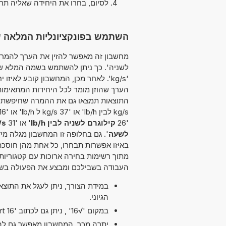
לסיום, בחרו את היחידה שאליה תר
השתמש בפונקציונליות המלאה של ממיר יח
לשניה'. כך ניתן להשתמש בשמה המלא של 
'kg/s'. לאחר מכן, המחשבון קובע לאי
הערך שהוזן מומר לכל היחידות המתאימו
kg/s לבין lb/h' או '37 kg/s ל lb/h' או '16
'26
קילוגרם לשניה לבין lb/h
' או '31
kg/s לבי
לשעה
'. גם בחלופה זו המחשבון מגלה מיד
באיזו אפשרות תבחרו, כל אחת מהן חוסכ
מתוך רשימות בחירה ארוכות עם קטגוריות 
העבודה בשבילכם ומבצע את הפעולה בשב
במידת הצורך, ניתן לעגל את התוצ
הגיוני.
במקום '√16' , ניתן גם לכתוב 'sqrt 16'.
יתרה מכך, המחשבון מאפשר גם להש