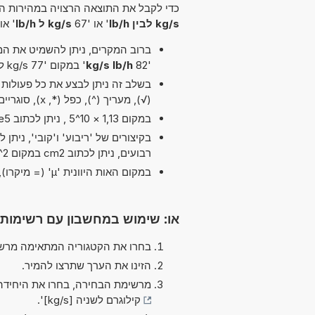
כדי לקבל את התוצאה הרצויה במהירות הא
kg/s לבין lb/h
' או '67
kg/s ל lb/h
' או 
ברוב המקרים, ניתן להשמיט את המיל
'82
kg/s lb/h
' במקום '77 kg/s לבין lb/h'.
(√), מעריך (^), כפל (*, x), סוגריים, חיבור (+) ו חיסור (-)
במקום 1,13 × 10^5 , ניתן לכתוב 1,13e5 ה-'e' מייצג 'אקספוננט'.
רבועים, ניתן לכתוב cm2 במקום cm^2.
במקום האות היוונית 'µ' (= מיקרו), ניתן להשתמש ב-'u' פשוט, לדוגמה uPa במקום µPa.
או: שימוש במחשבון עם רשימות
בחרו את הקטגוריה המתאימה מרשי
הזינו את הערך שתרצו להמיר.
מרשימת הבחירה, בחרו את היחידה
קילוגרם לשניה [kg/s]
'.