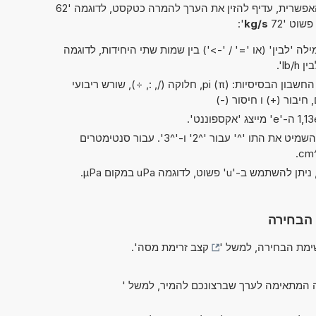
פשרית, עדיף להזין את הערך להמרה כטקסט, לדוגמה '62
פשוט '72
kg/s
':
ה 'לבין' (או '=' / '->') בין שמות שתי היחידות, לדוגמה
בשלב זה ניתן לבצע את כל פעולות החשבון הבסיסיות: pi (π), חלוקה (/, :, ÷), שורש ריבועי
בקיצורים של 'ריבוע' ו'קובי', ניתן להשמיט את התו '^' עבור '^2' ו-'^3'. עבור סנטימטרים
 הבחירה
מת הבחירה, למשל '
קצב זרימת מסה
'.
 המתאימה לערך שברצונכם להמיר, למשל '