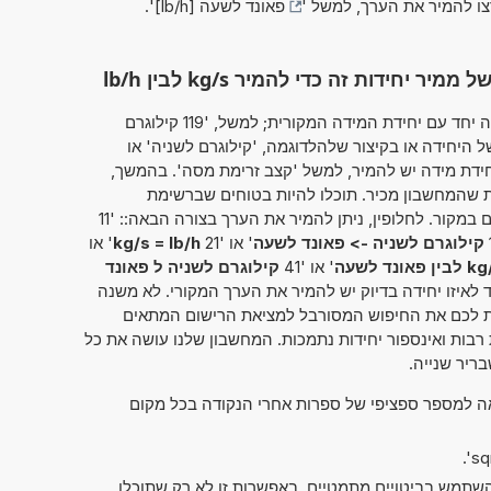
צו להמיר את הערך, למשל '
פאונד לשעה [lb/h]
'.
ידות זה כדי להמיר kg/s לבין lb/h
מחשבון זה מאפשר להזין את הערך להמרה יחד עם יחידת המידה המקורית; למשל, '119 קילוגרם
היחידה או בקיצור שלהלדוגמה, 'קילוגרם לשניה' או
זו יחידת מידה יש להמיר, למשל 'קצב זרימת מסה'. בהמשך,
ת שהמחשבון מכיר. תוכלו להיות בטוחים שברשימת
התוצאות תמצאו גם את ההמרה שחיפשתם במקור. לחלופין, ניתן להמיר את הערך בצורה הבאה:: '11
קילוגרם לשניה -> פאונד לשעה
' או '21
kg/s = lb/h
' או
ן פאונד לשעה
' או '41
קילוגרם לשניה ל פאונד
 לאיזו יחידה בדיוק יש להמיר את הערך המקורי. לא משנה
ת לכם את החיפוש המסורבל למציאת הרישום המתאים
רבות ואינספור יחידות נתמכות. המחשבון שלנו עושה את כל
ריר שנייה.
אה למספר ספציפי של ספרות אחרי הנקודה בכל מקום
תמש בביטויים מתמטיים. באפשרות זו לא רק שתוכלו