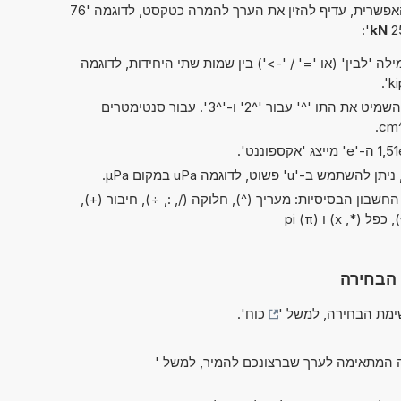
פשרית, עדיף להזין את הערך להמרה כטקסט, לדוגמה '76
':
kN
ה 'לבין' (או '=' / '->') בין שמות שתי היחידות, לדוגמה
בקיצורים של 'ריבוע' ו'קובי', ניתן להשמיט את התו '^' עבור '^2' ו-'^3'. עבור סנטימטרים
שבון הבסיסיות: מעריך (^), חלוקה (/, :, ÷), חיבור (+),
, x) ו pi (π)
 הבחירה
מת הבחירה, למשל '
כוח
'.
 המתאימה לערך שברצונכם להמיר, למשל '