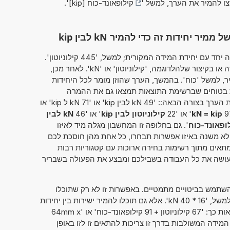
צו להמיר את הערך, למשל '
קילופאונד-כוח [kip]
'.
יחידות זה כדי להמיר kN לבין kip
מחשבון זה מאפשר להזין את הערך להמרה יחד עם יחידת המידה המקורית; למשל, '445 קילוניוטון'.
כך ניתן להשתמש בשמה המלא של היחידה או בקיצור שלהלדוגמה, 'קילוניוטון' או 'kN'. לאחר מכן,
ר, למשל 'כוח'. בהמשך, הערך שהוזן מומר לכל היחידות
ת בטוחים שברשימת התוצאות תמצאו גם את ההמרה
שחיפשתם במקור. לחלופין, ניתן להמיר את הערך בצורה הבאה:: '49 kN לבין kip' או '71 kN ל kip' או
kN = kip
' או '22
קילוניוטון לבין kip
' או '46
kN לבין
לופאונד-כוח
'. גם בחלופה זו המחשבון מגלה מיד לאיזו
 לא משנה באיזו אפשרות תבחרו, כל אחת מהן חוסכת לכם
אים מתוך רשימות בחירה ארוכות עם קטגוריות רבות
ו עושה את כל העבודה בשבילכם ומבצע את הפעולה בשבריר
תמש בביטויים מתמטיים. באפשרות זו לא רק שתוכלו
לחשב שני מספרים זה עם זה, כמו למשל, '16 * 40 kN'. אלא גם תוכלו להמיר ישירות בין יחידות
מידה שונות. אפשרות זו יכולה להיראות כך: '67 קילוניוטון + 91 קילופאונד-כוח' או '64mm x
88cm x 13'. יחידות המידה המשולבות בדרך זו צריכות להתאים זו לזו באופן