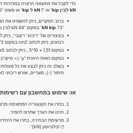
כדי לקבל את התוצאה הרצויה במהירות הא
kN לבין kip
' או '1
kN ל kip
' או פשוט '25
ברוב המקרים, ניתן להשמיט את המיל
'73
kN kip
' במקום '49 kN לבין kip'.
רבועים, ניתן לכתוב cm2 במקום cm^2.
במקום 1,51 × 10^5 , ניתן לכתוב 1,51e5 ה-'e' מייצג 'אקספוננט'.
במקום האות היוונית 'µ' (= מיקרו), ניתן להשתמש ב-'u' פשוט, לדוגמה uPa במקום µPa.
בשלב זה ניתן לבצע את כל פעולות הח
חיסור (-), סוגריים, שורש ריבועי (√), כפל (*
או: שימוש במחשבון עם רשימות
בחרו את הקטגוריה המתאימה מרשי
הזינו את הערך שתרצו להמיר.
מרשימת הבחירה, בחרו את היחידה
קילוניוטון [kN]
'.