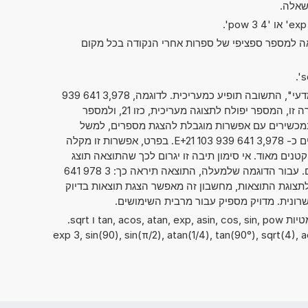
שאלה.
אה למספר ספציפי של ספרות אחרי הנקודה בכל מקום
אם סימנתם את "מספרים בסימון מדעי", התשובה תופיע כמעריכית. לדוגמה, 3,978 641 939
. כאשר הנתון מוצג בצורה זו, המספר יפולח לתצוגה מעריכית, כזו 21, ולמספר
ל, כזה 3,978 641 939 103. במכשירים עם אפשרות מוגבלת להצגת מספרים, למשל
מחשבוני כיס, ניתן גם להציג מספרים כ- 3,978 641 939 103 E+21. בפרט, אפשרות זו מקלה
טנים מאוד. אי סימון תיבה זו יגרום לכך שהתוצאה תוצג
בדרך המקובלת של כתיבת מספרים. עבור הדוגמה שלמעלה, התוצאה תיראה כך: 3 978 641
00 000. בלי קשר לתצוגת התוצאות, מחשבון זה מאפשר הצגת תוצאות בדיוק
ניתן להשתמש גם בפונקציות המתמטיות tan, acos, atan, exp, asin, cos, sin, pow ו sqrt.
exp 3, sin(90), sin(π/2), atan(1/4), tan(90°), sqrt(4), acos(1)