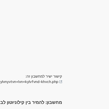
קישור ישיר למחשבון זה:
ylvnyvtvn+lvn+kylvfvnd-khvch.php
מחשבון: להמיר בין קילוניוטון לבין קילופא