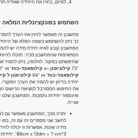
לסיום, בחרו את היחידה שאליה תר
השתמש בפונקציונליות המלאה של ממיר 
המחשבון קובע לאיזו יחידת מידה יש להמי
המתאימות שהמחשבון מכיר. תוכלו להיו
'73
קילוניוטון -> קילופאונד-כוח
' או '97
קילופאונד-כוח
' או '94
קילוניוטון ל קי
יחידה בדיוק יש להמיר את הערך המקורי.
את החיפוש המסורבל למציאת הרישום המת
ואינספור יחידות נתמכות. המחשבון שלנ
שנייה.
יתרה מכך, המחשבון מאפשר גם להש
dm = ? cm^3