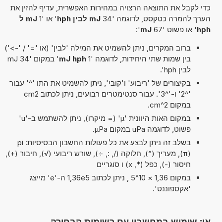
כדי לקבל את התוצאה הרצויה במהירות האפשרית, עדיף להזין את
הערך להמרה כטקסט, לדוגמה '34
mJ לבין hph
' או '1
mJ ל
hph
' או פשוט '67
mJ
':
ברוב המקרים, ניתן להשמיט את המילה 'לבין' (או '=' / '->')
בין שמות שתי היחידות, לדוגמה '1
mJ hph
' במקום '34 mJ
לבין hph'.
בקיצורים של 'ריבוע' ו'קובי', ניתן להשמיט את התו '^' עבור
'^2' ו-'^3'. עבור סנטימטרים רבועים, ניתן לכתוב cm2
במקום cm^2.
במקום האות היוונית 'µ' (= מיקרו), ניתן להשתמש ב-'u'
פשוט, לדוגמה uPa במקום µPa.
בשלב זה ניתן לבצע את כל פעולות החשבון הבסיסיות: pi
(π), מעריך (^), חלוקה (/, :, ÷), שורש ריבועי (√), חיבור (+),
חיסור (-), כפל (*, x) ו סוגריים
במקום 1,36 × 10^5 , ניתן לכתוב 1,36e5 ה-'e' מייצג
'אקספוננט'.
או: שימוש במחשבון עם רשימות הבחירה