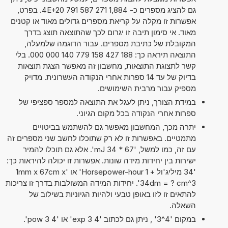
גם להציג מספרים כ- 1,884 271 587 791 4E+20. בפרט,
אפשרות זו מקלה על קריאת מספרים גדולים מאוד או קטנים
מאוד. אי סימון תיבה זו יגרום לכך שהתוצאה תוצג בדרך
המקובלת של כתיבת מספרים. עבור הדוגמה שלמעלה,
התוצאה תיראה כך: 188 427 158 779 140 000 000. בלי
קשר לתצוגת התוצאות, מחשבון זה מאפשר הצגת תוצאות
בדיוק של עד 14 ספרות אחרי הנקודה העשרונית. מדויק
מספיק עבור מרבית השימושים.
במידת הצורך, ניתן לעגל את התוצאה למספר ספציפי של
ספרות אחרי הנקודה בכל מקום הגיוני.
יתרה מכך, המחשבון מאפשר גם להשתמש בביטויים
מתמטיים. באפשרות זו לא רק שתוכלו לחשב שני מספרים זה
עם זה, כמו למשל, '67 * 34 mJ'. אלא גם תוכלו להמיר
ישירות בין יחידות מידה שונות. אפשרות זו יכולה להיראות כך:
'34 מיליג'ול + 1 Horsepower-hour' או '1mm x 67cm x
34dm = ? cm^3'. יחידות המידה המשולבות בדרך זו צריכות
להתאים זו לזו באופן טבעי ולהיות הגיוניות בשילוב של
השאלה.
במקום '4^3' , ניתן גם לכתוב '4 exp 3' או '4 pow 3'.