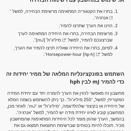
בחרו את הקטגוריה המתאימה מרשימת הבחירה, למשל '
אנרגיה
'.
הזינו את הערך שתרצו להמיר.
מרשימת הבחירה, בחרו את היחידה המתאימה לערך
שברצונכם להמיר, למשל '
מיליג'ול [mJ]
'.
לסיום, בחרו את היחידה שאליה תרצו להמיר את הערך,
למשל '
Horsepower-hour [hp·h]
'.
השתמש בפונקציונליות המלאה של ממיר יחידות זה
כדי להמיר mJ לבין hph
מחשבון זה מאפשר להזין את הערך להמרה יחד עם יחידת המידה
המקורית; למשל, '250 מיליג'ול'. כך ניתן להשתמש בשמה המלא
של היחידה או בקיצור שלהלדוגמה, 'מיליג'ול' או 'mJ'. לאחר מכן,
המחשבון קובע לאיזו יחידת מידה יש להמיר, למשל 'אנרגיה'.
בהמשך, הערך שהוזן מומר לכל היחידות המתאימות שהמחשבון
מכיר. תוכלו להיות בטוחים שברשימת התוצאות תמצאו גם את