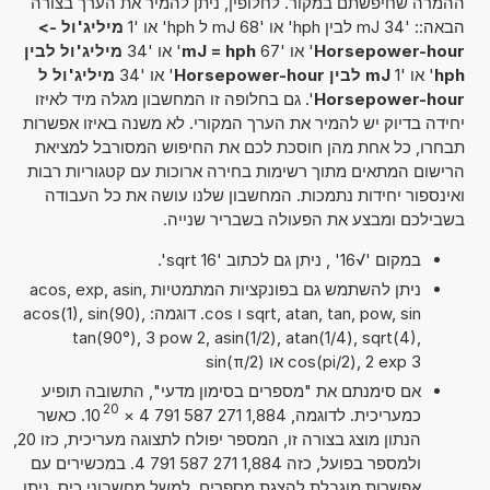
ההמרה שחיפשתם במקור. לחלופין, ניתן להמיר את הערך בצורה
הבאה:: '34 mJ לבין hph' או '68 mJ ל hph' או '1
מיליג'ול ->
Horsepower-hour
' או '67
mJ = hph
' או '34
מיליג'ול לבין
hph
' או '1
mJ לבין Horsepower-hour
' או '34
מיליג'ול ל
Horsepower-hour
'. גם בחלופה זו המחשבון מגלה מיד לאיזו
יחידה בדיוק יש להמיר את הערך המקורי. לא משנה באיזו אפשרות
תבחרו, כל אחת מהן חוסכת לכם את החיפוש המסורבל למציאת
הרישום המתאים מתוך רשימות בחירה ארוכות עם קטגוריות רבות
ואינספור יחידות נתמכות. המחשבון שלנו עושה את כל העבודה
בשבילכם ומבצע את הפעולה בשבריר שנייה.
במקום '√16' , ניתן גם לכתוב 'sqrt 16'.
ניתן להשתמש גם בפונקציות המתמטיות acos, exp, asin,
sqrt, atan, tan, pow, sin ו cos. דוגמה: acos(1), sin(90),
tan(90°), 3 pow 2, asin(1/2), atan(1/4), sqrt(4),
cos(pi/2), 2 exp 3 או sin(π/2)
אם סימנתם את "מספרים בסימון מדעי", התשובה תופיע
20
כמעריכית. לדוגמה, 1,884 271 587 791 4
×
10
. כאשר
הנתון מוצג בצורה זו, המספר יפולח לתצוגה מעריכית, כזו 20,
ולמספר בפועל, כזה 1,884 271 587 791 4. במכשירים עם
אפשרות מוגבלת להצגת מספרים, למשל מחשבוני כיס, ניתן