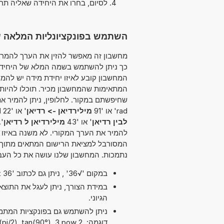
לסיום, בחרו את היחידה שאליה תר
השתמש בפונקציונליות המלאה של ממיר י
המחשבון קובע לאיזו יחידת מידה יש להמי
המתאימות שהמחשבון מכיר. תוכלו להיו
rad' או '91
מילירדיאן -> רדיאן
' או '22
d
לבין רדיאן
' או '43
מילירדיאן ל רדיאן
'.
להמיר את הערך המקורי. לא משנה באיזו
המסורבל למציאת הרישום המתאים מתוך רש
נתמכות. המחשבון שלנו עושה את כל העב
במקום '√36' , ניתן גם לכתוב 'sqrt 36'.
במידת הצורך, ניתן לעגל את התוצ
הגיוני.
דוגמה: /2), tan(90°), 3 pow 2