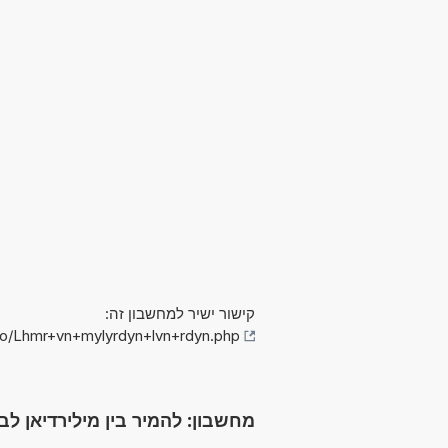
קישור ישיר למחשבון זה:
fo/Lhmr+vn+mylyrdyn+lvn+rdyn.php
מחשבון: להמיר בין מילירדיאן לבין רדיאן (rad