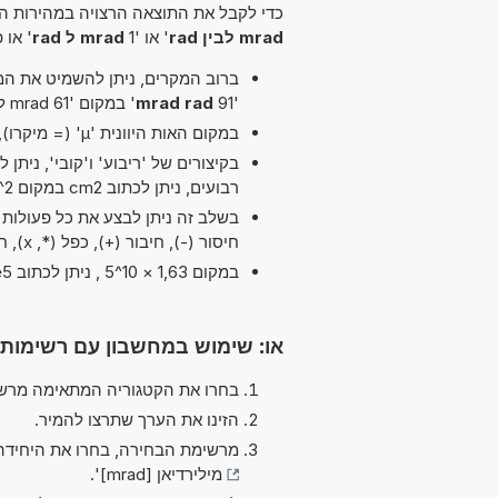
כדי לקבל את התוצאה הרצויה במהירות הא
mrad לבין rad
' או '1
mrad ל rad
' או פ
ברוב המקרים, ניתן להשמיט את המיל
'91
mrad rad
' במקום '61 mrad לבין rad'.
במקום האות היוונית 'µ' (= מיקרו), ניתן להשתמש ב-'u' פשוט, לדוגמה uPa במקום µPa.
רבועים, ניתן לכתוב cm2 במקום cm^2.
חיסור (-), חיבור (+), כפל (*, x), חלוקה (/, :, ÷) ו סוגריים
במקום 1,63 × 10^5 , ניתן לכתוב 1,63e5 ה-'e' מייצג 'אקספוננט'.
או: שימוש במחשבון עם רשימות
בחרו את הקטגוריה המתאימה מרשי
הזינו את הערך שתרצו להמיר.
מרשימת הבחירה, בחרו את היחידה
מילירדיאן [mrad]
'.