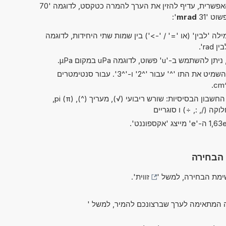
פשרית, עדיף להזין את הערך להמרה כטקסט, לדוגמה '70
שוט '31
mrad
':
ה 'לבין' (או '=' / '->') בין שמות שתי היחידות, לדוגמה
בקיצורים של 'ריבוע' ו'קובי', ניתן להשמיט את התו '^' עבור '^2' ו-'^3'. עבור סנטימטרים
בשלב זה ניתן לבצע את כל פעולות החשבון הבסיסיות: שורש ריבועי (√), מעריך (^), pi (π),
 הבחירה
מת הבחירה, למשל '
זווית
'.
 המתאימה לערך שברצונכם להמיר, למשל '