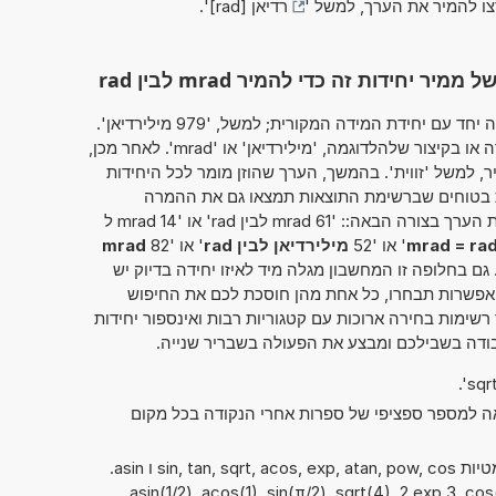
צו להמיר את הערך, למשל '
רדיאן [rad]
'.
חידות זה כדי להמיר mrad לבין rad
מחשבון זה מאפשר להזין את הערך להמרה יחד עם יחידת המידה המקורית; למשל, '979 מילירדיאן'.
כך ניתן להשתמש בשמה המלא של היחידה או בקיצור שלהלדוגמה, 'מילירדיאן' או 'mrad'. לאחר מכן,
ר, למשל 'זווית'. בהמשך, הערך שהוזן מומר לכל היחידות
ת בטוחים שברשימת התוצאות תמצאו גם את ההמרה
שחיפשתם במקור. לחלופין, ניתן להמיר את הערך בצורה הבאה:: '61 mrad לבין rad' או '14 mrad ל
mrad = ra
' או '52
מילירדיאן לבין rad
' או '82
mrad
 גם בחלופה זו המחשבון מגלה מיד לאיזו יחידה בדיוק יש
 אפשרות תבחרו, כל אחת מהן חוסכת לכם את החיפוש
ימות בחירה ארוכות עם קטגוריות רבות ואינספור יחידות
ודה בשבילכם ומבצע את הפעולה בשבריר שנייה.
אה למספר ספציפי של ספרות אחרי הנקודה בכל מקום
ניתן להשתמש גם בפונקציות המתמטיות sin, tan, sqrt, acos, exp, atan, pow, cos ו asin.
asin(1/2), acos(1), sin(π/2), sqrt(4), 2 exp 3, cos(pi,