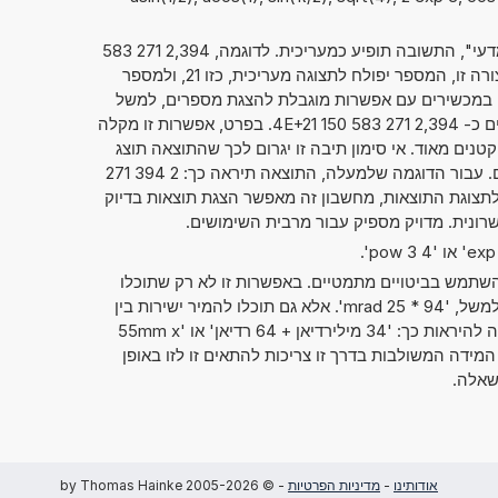
אם סימנתם את "מספרים בסימון מדעי", התשובה תופיע כמעריכית. לדוגמה, 2,394 271 583
. כאשר הנתון מוצג בצורה זו, המספר יפולח לתצוגה מעריכית, כזו 21, ולמספר
פועל, כזה 2,394 271 583 150 4. במכשירים עם אפשרות מוגבלת להצגת מספרים, למשל
מחשבוני כיס, ניתן גם להציג מספרים כ- 2,394 271 583 150 4E+21. בפרט, אפשרות זו מקלה
טנים מאוד. אי סימון תיבה זו יגרום לכך שהתוצאה תוצג
בדרך המקובלת של כתיבת מספרים. עבור הדוגמה שלמעלה, התוצאה תיראה כך: 2 394 271
00 000. בלי קשר לתצוגת התוצאות, מחשבון זה מאפשר הצגת תוצאות בדיוק
תמש בביטויים מתמטיים. באפשרות זו לא רק שתוכלו
לחשב שני מספרים זה עם זה, כמו למשל, '94 * 25 mrad'. אלא גם תוכלו להמיר ישירות בין
יחידות מידה שונות. אפשרות זו יכולה להיראות כך: '34 מילירדיאן + 64 רדיאן' או '55mm x
85cm x 16'. יחידות המידה המשולבות בדרך זו צריכות להתאים זו לזו באופן
שאלה.
אודותינו
-
מדיניות הפרטיות
- © 2005-2026 by Thomas Hainke