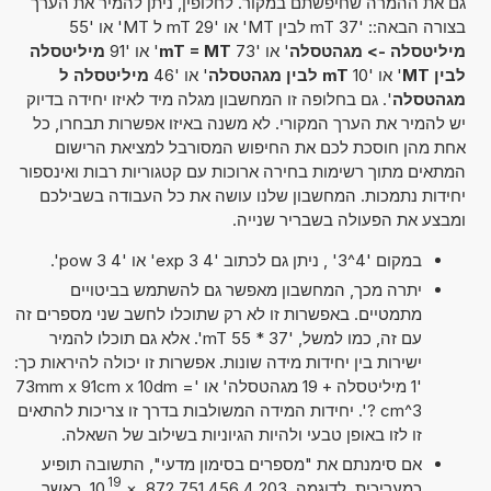
גם את ההמרה שחיפשתם במקור. לחלופין, ניתן להמיר את הערך
בצורה הבאה:: '37 mT לבין MT' או '29 mT ל MT' או '55
מיליטסלה -> מגהטסלה
' או '73
mT = MT
' או '91
מיליטסלה
לבין MT
' או '10
mT לבין מגהטסלה
' או '46
מיליטסלה ל
מגהטסלה
'. גם בחלופה זו המחשבון מגלה מיד לאיזו יחידה בדיוק
יש להמיר את הערך המקורי. לא משנה באיזו אפשרות תבחרו, כל
אחת מהן חוסכת לכם את החיפוש המסורבל למציאת הרישום
המתאים מתוך רשימות בחירה ארוכות עם קטגוריות רבות ואינספור
יחידות נתמכות. המחשבון שלנו עושה את כל העבודה בשבילכם
ומבצע את הפעולה בשבריר שנייה.
במקום '4^3' , ניתן גם לכתוב '4 exp 3' או '4 pow 3'.
יתרה מכך, המחשבון מאפשר גם להשתמש בביטויים
מתמטיים. באפשרות זו לא רק שתוכלו לחשב שני מספרים זה
עם זה, כמו למשל, '37 * 55 mT'. אלא גם תוכלו להמיר
ישירות בין יחידות מידה שונות. אפשרות זו יכולה להיראות כך:
'1 מיליטסלה + 19 מגהטסלה' או '73mm x 91cm x 10dm =
? cm^3'. יחידות המידה המשולבות בדרך זו צריכות להתאים
זו לזו באופן טבעי ולהיות הגיוניות בשילוב של השאלה.
אם סימנתם את "מספרים בסימון מדעי", התשובה תופיע
19
כמעריכית. לדוגמה, 4,203 456 751 872
×
10
. כאשר