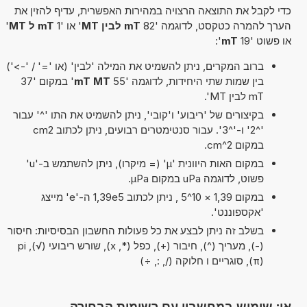
כדי לקבל את התוצאה הרצויה במהירות האפשרית, עדיף להזין את
הערך להמרה כטקסט, לדוגמה '82
mT לבין MT
' או '1
mT ל MT
'
או פשוט '19
mT
':
ברוב המקרים, ניתן להשמיט את המילה 'לבין' (או '=' / '->')
בין שמות שתי היחידות, לדוגמה '55
mT MT
' במקום '37
mT לבין MT'.
בקיצורים של 'ריבוע' ו'קובי', ניתן להשמיט את התו '^' עבור
'^2' ו-'^3'. עבור סנטימטרים רבועים, ניתן לכתוב cm2
במקום cm^2.
במקום האות היוונית 'µ' (= מיקרו), ניתן להשתמש ב-'u'
פשוט, לדוגמה uPa במקום µPa.
במקום 1,39 × 10^5 , ניתן לכתוב 1,39e5 ה-'e' מייצג
'אקספוננט'.
בשלב זה ניתן לבצע את כל פעולות החשבון הבסיסיות: חיסור
(-), מעריך (^), חיבור (+), כפל (*, x), שורש ריבועי (√), pi
(π), סוגריים ו חלוקה (/, :, ÷)
או: שימוש במחשבון עם רשימות הבחירה