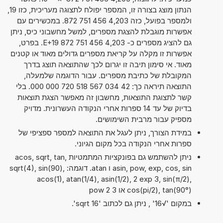
הנתון מוצג בצורה זו, המספר יפולח לתצוגה מעריכית, כזו 19,
ולמספר בפועל, כזה 4,203 456 751 872. במכשירים עם
אפשרות מוגבלת להצגת מספרים, למשל מחשבוני כיס, ניתן
גם להציג מספרים כ- 4,203 456 751 872 E+19. בפרט,
אפשרות זו מקלה על קריאת מספרים גדולים מאוד או קטנים
מאוד. אי סימון תיבה זו יגרום לכך שהתוצאה תוצג בדרך
המקובלת של כתיבת מספרים. עבור הדוגמה שלמעלה,
התוצאה תיראה כך: 42 034 567 518 720 000 000. בלי
קשר לתצוגת התוצאות, מחשבון זה מאפשר הצגת תוצאות
בדיוק של עד 14 ספרות אחרי הנקודה העשרונית. מדויק
מספיק עבור מרבית השימושים.
במידת הצורך, ניתן לעגל את התוצאה למספר ספציפי של
ספרות אחרי הנקודה בכל מקום הגיוני.
ניתן להשתמש גם בפונקציות המתמטיות acos, sqrt, tan,
asin, pow, exp, cos, sin ו atan. דוגמה: sqrt(4), sin(90),
acos(1), atan(1/4), asin(1/2), 2 exp 3, sin(π/2),
cos(pi/2), tan(90°) או 3 pow 2
במקום '√16' , ניתן גם לכתוב 'sqrt 16'.