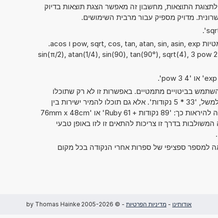
000 000. בלי קשר לתצוגת התוצאות, מחשבון זה מאפשר הצגת תוצאות בדיוק
ניתן להשתמש גם בפונקציות המתמטיות pow, sqrt, cos, tan, atan, sin, asin, exp ו acos.
sin(π/2), atan(1/4), sin(90), tan(90°), sqrt(4), 3 pow 2, asi
תמש בביטויים מתמטיים. באפשרות זו לא רק שתוכלו
לחשב שני מספרים זה עם זה, כמו למשל, '33 * 5 נקודות'. אלא גם תוכלו להמיר ישירות בין
יחידות מידה שונות. אפשרות זו יכולה להיראות כך: '89 נקודות + 61 Ruby' או '76mm x 48cm
יחידות המידה המשולבות בדרך זו צריכות להתאים זו לזו באופן טבעי
אה למספר ספציפי של ספרות אחרי הנקודה בכל מקום
אודותינו
-
מדיניות הפרטיות
- © 2005-2026 by Thomas Hainke