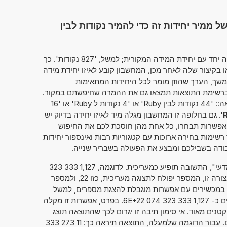
ממיר יחידות זה כדי להמיר נקודות לבין
מחשבון זה מאפשר להזין את הערך להמרה יחד עם יחידת המידה המקורית; למשל, '827 נקודות'. כך
קיצור שלה לאחר מכן, המחשבון קובע לאיזו יחידת מידה
 למשל 'גודל הגופן (CSS)'. בהמשך, הערך שהוזן מומר לכל היחידות המתאימות
שברשימת התוצאות תמצאו גם את ההמרה שחיפשתם במקור.
Ru' או '16
'. גם בחלופה זו המחשבון מגלה מיד לאיזו יחידה בדיוק יש
 אפשרות תבחרו, כל אחת מהן חוסכת לכם את החיפוש
ימות בחירה ארוכות עם קטגוריות רבות ואינספור יחידות
ודה בשבילכם ומבצע את הפעולה בשבריר שנייה.
אם סימנתם את "מספרים בסימון מדעי", התשובה תופיע כמעריכית. לדוגמה, 1,127 333 323
. כאשר הנתון מוצג בצורה זו, המספר יפולח לתצוגה מעריכית, כזו 22, ולמספר
פועל, כזה 1,127 333 323 074 6. במכשירים עם אפשרות מוגבלת להצגת מספרים, למשל
מחשבוני כיס, ניתן גם להציג מספרים כ- 1,127 333 323 074 6E+22. בפרט, אפשרות זו מקלה
טנים מאוד. אי סימון תיבה זו יגרום לכך שהתוצאה תוצג
בדרך המקובלת של כתיבת מספרים. עבור הדוגמה שלמעלה, התוצאה תיראה כך: 11 273 333