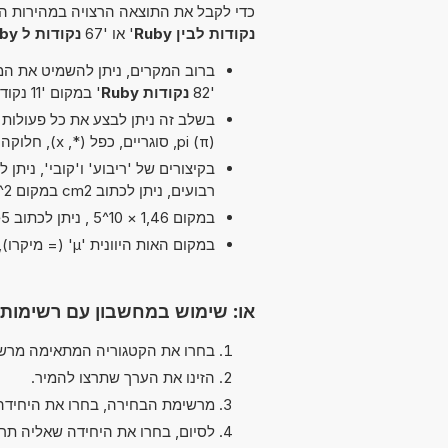
כדי לקבל את התוצאה הרצויה במהירות הא
נקודות לבין Ruby
' או '67
נקודות ל Ruby
ברוב המקרים, ניתן להשמיט את המיל
'82
נקודות Ruby
' במקום '11 נקודות לבין Ruby'.
בשלב זה ניתן לבצע את כל פעולות ה
pi (π), סוגריים, כפל (*, x), חלוקה (/, :, ÷) ו חיסור (-)
רבועים, ניתן לכתוב cm2 במקום cm^2.
במקום 1,46 × 10^5 , ניתן לכתוב 1,46e5 ה-'e' מייצג 'אקספוננט'.
במקום האות היוונית 'µ' (= מיקרו), ניתן להשתמש ב-'u' פשוט, לדוגמה uPa במקום µPa.
או: שימוש במחשבון עם רשימות
בחרו את הקטגוריה המתאימה מרשי
הזינו את הערך שתרצו להמיר.
מרשימת הבחירה, בחרו את היחידה
לסיום, בחרו את היחידה שאליה תר