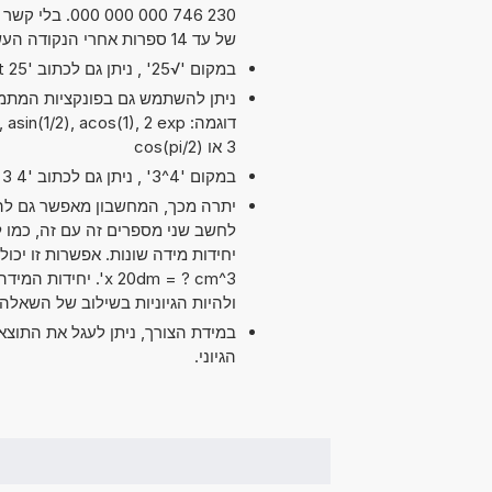
230 746 000 
של עד 14 ספרות אחרי הנקודה העשרונית. מדויק מספיק עבור מרבית השימושים.
במקום '√25' , ניתן גם לכתוב 'sqrt 25'.
דוגמה: n(1/2), acos(1), 2 exp
3 או cos(pi/2)
במקום '4^3' , ניתן גם לכתוב '4 exp 3' או '4 pow 3'.
יתרה מכך, המחשבון מאפשר גם להש
x 20dm = ? cm^3'. 
ולהיות הגיוניות בשילוב של השאלה.
במידת הצורך, ניתן לעגל את התוצ
הגיוני.