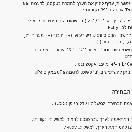
פשרית, עדיף להזין את הערך להמרה כטקסט, לדוגמה '95
' או פשוט '39
נקודות
':
ה 'לבין' (או '=' / '->') בין שמות שתי היחידות, לדוגמה
חשבון הבסיסיות: שורש ריבועי (√), חיבור (+), מעריך (^),
בקיצורים של 'ריבוע' ו'קובי', ניתן להשמיט את התו '^' עבור '^2' ו-'^3'. עבור סנטימטרים
 הבחירה
מת הבחירה, למשל '
גודל הגופן (CSS)
'.
 המתאימה לערך שברצונכם להמיר, למשל '
נקודות
'.
צו להמיר את הערך, למשל '
Ruby
'.