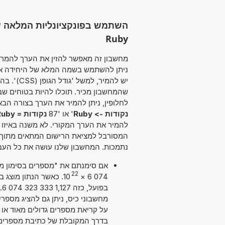
השתמש בפונקציונליות המלאה של 
Ruby
ניתן להשתמש בשמה המלא של היחידה או ב
יש להמיר,
שהמחשבון מכיר. תוכלו להיות בטוחים 
לחלופין, ניתן להמיר את הערך בצורה הבאה:: '44 נקודות לבין Ruby' או '4 נקודות ל by
נקודות -> Ruby
' או '87
נקודות = Ruby
להמיר את הערך המקורי. לא משנה באיזו
המסורבל למציאת הרישום המתאים מתוך רש
נתמכות. המחשבון שלנו עושה את כל העב
22
10
×
074 6
ב
על קריאת מספרים גדולים מאוד או ק