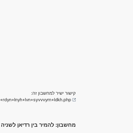
קישור ישיר למחשבון זה:
n+rdyn+lnyh+lvn+syvvvym+ldkh.php
מחשבון: להמיר בין רדיאן לשניה לב