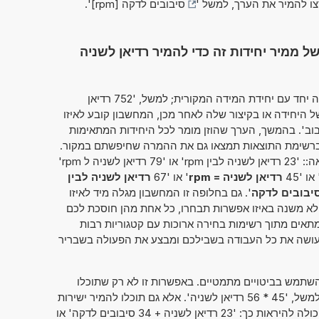
צו להמיר את הערך, למשל '
סיבובים לדקה [rpm]
'.
ממיר יחידות זה כדי להמיר רדיאן לשניה
מחשבון זה מאפשר להזין את הערך להמרה יחד עם יחידת המידה המקורית; למשל, '752 רדיאן
היחידה או בקיצור שלה לאחר מכן, המחשבון קובע לאיזו
בוב'. בהמשך, הערך שהוזן מומר לכל היחידות המתאימות
שברשימת התוצאות תמצאו גם את ההמרה שחיפשתם במקור.
לחלופין, ניתן להמיר את הערך בצורה הבאה:: '23 רדיאן לשניה לבין rpm' או '79 רדיאן לשניה ל rpm'
 או '45
רדיאן לשניה = rpm
' או '67
רדיאן לשניה לבין
סיבובים לדקה
'. גם בחלופה זו המחשבון מגלה מיד לאיזו
 לא משנה באיזו אפשרות תבחרו, כל אחת מהן חוסכת לכם
אים מתוך רשימות בחירה ארוכות עם קטגוריות רבות
ו עושה את כל העבודה בשבילכם ומבצע את הפעולה בשבריר
תמש בביטויים מתמטיים. באפשרות זו לא רק שתוכלו
לחשב שני מספרים זה עם זה, כמו למשל, '45 * 56 רדיאן לשניה'. אלא גם תוכלו להמיר ישירות
בין יחידות מידה שונות. אפשרות זו יכולה להיראות כך: '23 רדיאן לשניה + 34 סיבובים לדקה' או