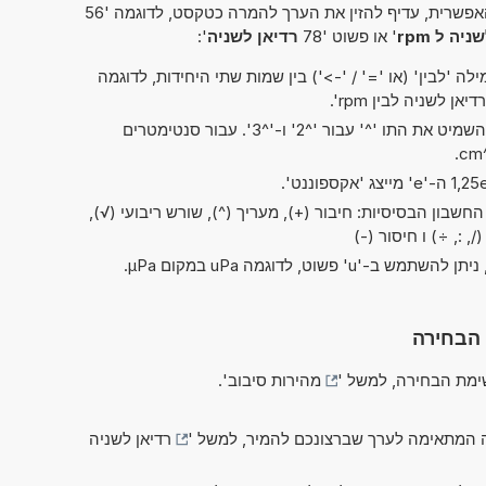
פשרית, עדיף להזין את הערך להמרה כטקסט, לדוגמה '56
יה ל rpm
' או פשוט '78
רדיאן לשניה
':
ה 'לבין' (או '=' / '->') בין שמות שתי היחידות, לדוגמה
בקיצורים של 'ריבוע' ו'קובי', ניתן להשמיט את התו '^' עבור '^2' ו-'^3'. עבור סנטימטרים
חשבון הבסיסיות: חיבור (+), מעריך (^), שורש ריבועי (√),
 הבחירה
מת הבחירה, למשל '
מהירות סיבוב
'.
 המתאימה לערך שברצונכם להמיר, למשל '
רדיאן לשניה