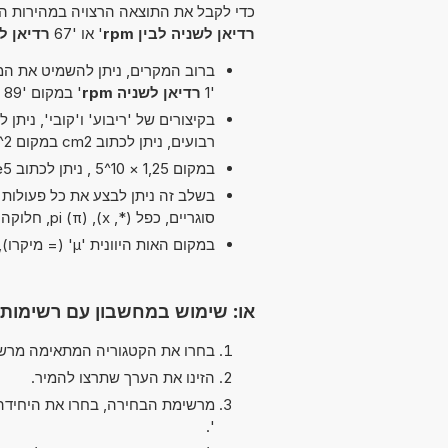
כדי לקבל את התוצאה הרצויה במהירות הא
רדיאן לשניה לבין rpm
' או '67
רדיאן לשנ
ברוב המקרים, ניתן להשמיט את המיל
'1
רדיאן לשניה rpm
' במקום '89 רדיאן לשניה לבין rpm'.
רבועים, ניתן לכתוב cm2 במקום cm^2.
במקום 1,25 × 10^5 , ניתן לכתוב 1,25e5 ה-'e' מייצג 'אקספוננט'.
בשלב זה ניתן לבצע את כל פעולות ה
סוגריים, כפל (*, x), pi (π), חלוקה (/, :, ÷) ו חיסור (-)
במקום האות היוונית 'µ' (= מיקרו), ניתן להשתמש ב-'u' פשוט, לדוגמה uPa במקום µPa.
או: שימוש במחשבון עם רשימות
בחרו את הקטגוריה המתאימה מרשי
הזינו את הערך שתרצו להמיר.
מרשימת הבחירה, בחרו את היחידה
'.