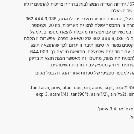
'67mm x 78cm x 89dm = ? cm^3'. יחידות המידה המשולבות בדרך זו צריכות להתאים זו לזו
ב של השאלה.
אם סימנתם את "מספרים בסימון מדעי", התשובה תופיע כמעריכית. לדוגמה, 9,036 444 362
. כאשר הנתון מוצג בצורה זו, המספר יפולח לתצוגה מעריכית, כזו 20, ולמספר
בפועל, כזה 9,036 444 362 212 8. במכשירים עם אפשרות מוגבלת להצגת מספרים, למשל
מחשבוני כיס, ניתן גם להציג מספרים כ- 9,036 444 362 212 8E+20. בפרט, אפשרות זו מקלה
טנים מאוד. אי סימון תיבה זו יגרום לכך שהתוצאה תוצג
בדרך המקובלת של כתיבת מספרים. עבור הדוגמה שלמעלה, התוצאה תיראה כך: 903 644
00 000. בלי קשר לתצוגת התוצאות, מחשבון זה מאפשר הצגת תוצאות בדיוק
אה למספר ספציפי של ספרות אחרי הנקודה בכל מקום
ניתן להשתמש גם בפונקציות המתמטיות asin, pow, atan, cos, sin, acos, sqrt, exp ו tan.
exp 3, atan(1/4), tan(90°), asin(1/2), sin(π/2), sin(9),