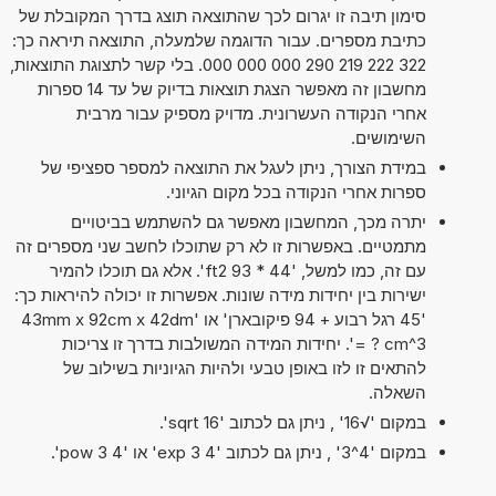
סימון תיבה זו יגרום לכך שהתוצאה תוצג בדרך המקובלת של
כתיבת מספרים. עבור הדוגמה שלמעלה, התוצאה תיראה כך:
322 222 219 290 000 000 000. בלי קשר לתצוגת התוצאות,
מחשבון זה מאפשר הצגת תוצאות בדיוק של עד 14 ספרות
אחרי הנקודה העשרונית. מדויק מספיק עבור מרבית
השימושים.
במידת הצורך, ניתן לעגל את התוצאה למספר ספציפי של
ספרות אחרי הנקודה בכל מקום הגיוני.
יתרה מכך, המחשבון מאפשר גם להשתמש בביטויים
מתמטיים. באפשרות זו לא רק שתוכלו לחשב שני מספרים זה
עם זה, כמו למשל, '44 * 93 ft2'. אלא גם תוכלו להמיר
ישירות בין יחידות מידה שונות. אפשרות זו יכולה להיראות כך:
'45 רגל רבוע + 94 פיקובארן' או '43mm x 92cm x 42dm
= ? cm^3'. יחידות המידה המשולבות בדרך זו צריכות
להתאים זו לזו באופן טבעי ולהיות הגיוניות בשילוב של
השאלה.
במקום '√16' , ניתן גם לכתוב 'sqrt 16'.
במקום '4^3' , ניתן גם לכתוב '4 exp 3' או '4 pow 3'.