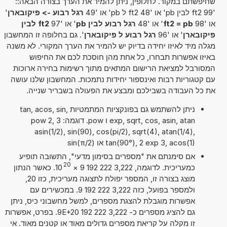
שחיפשתם במקור. לחלופין, ניתן להמיר את הערך בצורה הבאה::
'99 ft2 לבין pb' או '48 ft2 ל pb' או '49
רגל רבוע -> פיקובארן
'
או '98
ft2 = pb
' או '48
רגל רבוע לבין pb
' או '97
ft2 לבין
פיקובארן
' או '96
רגל רבוע ל פיקובארן
'. גם בחלופה זו המחשבון
מגלה מיד לאיזו יחידה בדיוק יש להמיר את הערך המקורי. לא משנה
באיזו אפשרות תבחרו, כל אחת מהן חוסכת לכם את החיפוש
המסורבל למציאת הרישום המתאים מתוך רשימות בחירה ארוכות
עם קטגוריות רבות ואינספור יחידות נתמכות. המחשבון שלנו עושה
את כל העבודה בשבילכם ומבצע את הפעולה בשבריר שנייה.
ניתן להשתמש גם בפונקציות המתמטיות tan, acos, sin,
exp, sqrt, cos, asin, atan ו pow. דוגמה: 3 pow 2,
asin(1/2), sin(90), cos(pi/2), sqrt(4), atan(1/4),
tan(90°), 2 exp 3, acos(1) או sin(π/2)
אם סימנתם את "מספרים בסימון מדעי", התשובה תופיע
20
כמעריכית. לדוגמה, 3,222 222 192 9
×
10
. כאשר הנתון
מוצג בצורה זו, המספר יפולח לתצוגה מעריכית, כזו 20,
ולמספר בפועל, כזה 3,222 222 192 9. במכשירים עם
אפשרות מוגבלת להצגת מספרים, למשל מחשבוני כיס, ניתן
גם להציג מספרים כ- 3,222 222 192 9E+20. בפרט, אפשרות
זו מקלה על קריאת מספרים גדולים מאוד או קטנים מאוד. אי