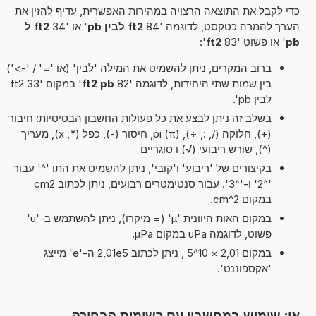
כדי לקבל את התוצאה הרצויה במהירות האפשרית, עדיף להזין את
הערך להמרה כטקסט, לדוגמה '84
ft2 לבין pb
' או '34
ft2 ל
pb
' או פשוט '83
ft2
':
ברוב המקרים, ניתן להשמיט את המילה 'לבין' (או '=' / '->')
בין שמות שתי היחידות, לדוגמה '82
ft2 pb
' במקום '33 ft2
לבין pb'.
בשלב זה ניתן לבצע את כל פעולות החשבון הבסיסיות: חיבור
(+), חלוקה (/, :, ÷), pi (π), חיסור (-), כפל (*, x), מעריך
(^), שורש ריבועי (√) ו סוגריים
בקיצורים של 'ריבוע' ו'קובי', ניתן להשמיט את התו '^' עבור
'^2' ו-'^3'. עבור סנטימטרים רבועים, ניתן לכתוב cm2
במקום cm^2.
במקום האות היוונית 'µ' (= מיקרו), ניתן להשתמש ב-'u'
פשוט, לדוגמה uPa במקום µPa.
במקום 2,01 × 10^5 , ניתן לכתוב 2,01e5 ה-'e' מייצג
'אקספוננט'.
או: שימוש במחשבון עם רשימות הבחירה