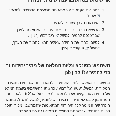
בחרו את הקטגוריה המתאימה מרשימת הבחירה, למשל '
שטח
'.
הזינו את הערך שתרצו להמיר.
מרשימת הבחירה, בחרו את היחידה המתאימה לערך
שברצונכם להמיר, למשל '
רגל רבוע [ft²]
'.
לסיום, בחרו את היחידה שאליה תרצו להמיר את הערך,
למשל '
פיקובארן [pb]
'.
השתמש בפונקציונליות המלאה של ממיר יחידות זה
כדי להמיר ft2 לבין pb
מחשבון זה מאפשר להזין את הערך להמרה יחד עם יחידת המידה
המקורית; למשל, '963 רגל רבוע'. כך ניתן להשתמש בשמה המלא
של היחידה או בקיצור שלהלדוגמה, 'רגל רבוע' או 'ft2'. לאחר מכן,
המחשבון קובע לאיזו יחידת מידה יש להמיר, למשל 'שטח'. בהמשך,
הערך שהוזן מומר לכל היחידות המתאימות שהמחשבון מכיר. תוכלו
להיות בטוחים שברשימת התוצאות תמצאו גם את ההמרה