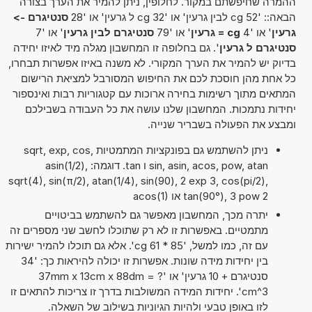
ההמרה שחיפשתם במקור. לחלופין, ניתן להמיר את הערך בצורה
הבאה:: '52 cg לבין גרעין' או '32 cg ל גרעין' או '28
סנטיגרם ->
גרעין
' או '4
cg = גרעין
' או '79
סנטיגרם לבין גרעין
' או '7
סנטיגרם ל גרעין
'. גם בחלופה זו המחשבון מגלה מיד לאיזו יחידה
בדיוק יש להמיר את הערך המקורי. לא משנה באיזו אפשרות תבחרו,
כל אחת מהן חוסכת לכם את החיפוש המסורבל למציאת הרישום
המתאים מתוך רשימות בחירה ארוכות עם קטגוריות רבות ואינספור
יחידות נתמכות. המחשבון שלנו עושה את כל העבודה בשבילכם
ומבצע את הפעולה בשבריר שנייה.
ניתן להשתמש גם בפונקציות המתמטיות sqrt, exp, cos,
sin, asin, acos, pow, atan ו tan. דוגמה: asin(1/2),
sqrt(4), sin(π/2), atan(1/4), sin(90), 2 exp 3, cos(pi/2),
tan(90°), 3 pow 2 או acos(1)
יתרה מכך, המחשבון מאפשר גם להשתמש בביטויים
מתמטיים. באפשרות זו לא רק שתוכלו לחשב שני מספרים זה
עם זה, כמו למשל, '85 * 61 cg'. אלא גם תוכלו להמיר ישירות
בין יחידות מידה שונות. אפשרות זו יכולה להיראות כך: '34
סנטיגרם + 10 גרעין' או '37mm x 13cm x 88dm = ?
cm^3'. יחידות המידה המשולבות בדרך זו צריכות להתאים זו
לזו באופן טבעי ולהיות הגיוניות בשילוב של השאלה.