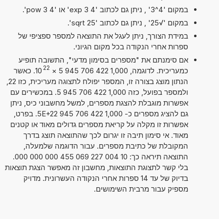
במקום '4^3' , ניתן גם לכתוב '4 exp 3' או '4 pow 3'.
במקום '√25' , ניתן גם לכתוב 'sqrt 25'.
במידת הצורך, ניתן לעגל את התוצאה למספר ספציפי של
ספרות אחרי הנקודה בכל מקום הגיוני.
אם סימנתם את "מספרים בסימון מדעי", התשובה תופיע
22
כמעריכית. לדוגמה, 1,000 422 706 945 5
×
10
. כאשר
הנתון מוצג בצורה זו, המספר יפולח לתצוגה מעריכית, כזו 22,
ולמספר בפועל, כזה 1,000 422 706 945 5. במכשירים עם
אפשרות מוגבלת להצגת מספרים, למשל מחשבוני כיס, ניתן
גם להציג מספרים כ- 1,000 422 706 945 5E+22. בפרט,
אפשרות זו מקלה על קריאת מספרים גדולים מאוד או קטנים
מאוד. אי סימון תיבה זו יגרום לכך שהתוצאה תוצג בדרך
המקובלת של כתיבת מספרים. עבור הדוגמה שלמעלה,
התוצאה תיראה כך: 10 004 227 069 455 000 000 000.
בלי קשר לתצוגת התוצאות, מחשבון זה מאפשר הצגת תוצאות
בדיוק של עד 14 ספרות אחרי הנקודה העשרונית. מדויק
מספיק עבור מרבית השימושים.