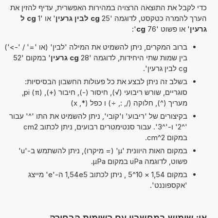
כדי לקבל את התוצאה הרצויה במהירות האפשרית, עדיף להזין את
הערך להמרה כטקסט, לדוגמה '25
cg לבין גרעין
' או '1
cg ל
גרעין
' או פשוט '76
cg
':
ברוב המקרים, ניתן להשמיט את המילה 'לבין' (או '=' / '->')
בין שמות שתי היחידות, לדוגמה '28
cg גרעין
' במקום '52
cg לבין גרעין'.
בשלב זה ניתן לבצע את כל פעולות החשבון הבסיסיות:
סוגריים, שורש ריבועי (√), חיסור (-), חיבור (+), pi (π),
מעריך (^), חלוקה (/, :, ÷) ו כפל (*, x)
בקיצורים של 'ריבוע' ו'קובי', ניתן להשמיט את התו '^' עבור
'^2' ו-'^3'. עבור סנטימטרים רבועים, ניתן לכתוב cm2
במקום cm^2.
במקום האות היוונית 'µ' (= מיקרו), ניתן להשתמש ב-'u'
פשוט, לדוגמה uPa במקום µPa.
במקום 1,54 × 10^5 , ניתן לכתוב 1,54e5 ה-'e' מייצג
'אקספוננט'.
או: שימוש במחשבון עם רשימות הבחירה