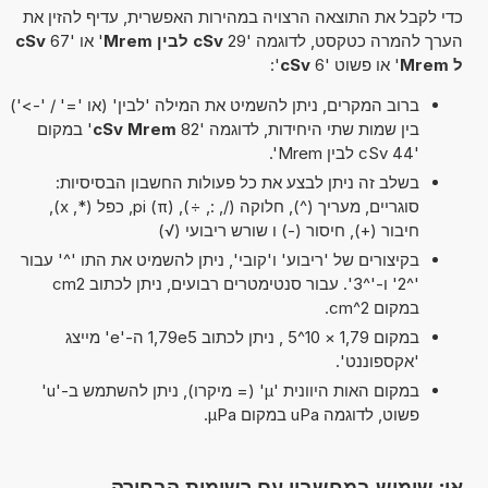
כדי לקבל את התוצאה הרצויה במהירות האפשרית, עדיף להזין את
הערך להמרה כטקסט, לדוגמה '29
cSv לבין Mrem
' או '67
cSv
ל Mrem
' או פשוט '6
cSv
':
ברוב המקרים, ניתן להשמיט את המילה 'לבין' (או '=' / '->')
בין שמות שתי היחידות, לדוגמה '82
cSv Mrem
' במקום
'44 cSv לבין Mrem'.
בשלב זה ניתן לבצע את כל פעולות החשבון הבסיסיות:
סוגריים, מעריך (^), חלוקה (/, :, ÷), pi (π), כפל (*, x),
חיבור (+), חיסור (-) ו שורש ריבועי (√)
בקיצורים של 'ריבוע' ו'קובי', ניתן להשמיט את התו '^' עבור
'^2' ו-'^3'. עבור סנטימטרים רבועים, ניתן לכתוב cm2
במקום cm^2.
במקום 1,79 × 10^5 , ניתן לכתוב 1,79e5 ה-'e' מייצג
'אקספוננט'.
במקום האות היוונית 'µ' (= מיקרו), ניתן להשתמש ב-'u'
פשוט, לדוגמה uPa במקום µPa.
או: שימוש במחשבון עם רשימות הבחירה