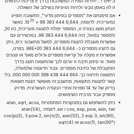
? cm^3'. יחידות המידה המשולבות בדרך זו צריכות להתאים
זו לזו באופן טבעי ולהיות הגיוניות בשילוב של השאלה.
אם סימנתם את "מספרים בסימון מדעי", התשובה תופיע
20
כמעריכית. לדוגמה, 6,644 444 383 98
×
10
. כאשר
הנתון מוצג בצורה זו, המספר יפולח לתצוגה מעריכית, כזו 20,
ולמספר בפועל, כזה 6,644 444 383 98. במכשירים עם
אפשרות מוגבלת להצגת מספרים, למשל מחשבוני כיס, ניתן
גם להציג מספרים כ- 6,644 444 383 98E+20. בפרט,
אפשרות זו מקלה על קריאת מספרים גדולים מאוד או קטנים
מאוד. אי סימון תיבה זו יגרום לכך שהתוצאה תוצג בדרך
המקובלת של כתיבת מספרים. עבור הדוגמה שלמעלה,
התוצאה תיראה כך: 664 444 438 398 000 000 000. בלי
קשר לתצוגת התוצאות, מחשבון זה מאפשר הצגת תוצאות
בדיוק של עד 14 ספרות אחרי הנקודה העשרונית. מדויק
מספיק עבור מרבית השימושים.
ניתן להשתמש גם בפונקציות המתמטיות atan, sqrt, acos,
cos, exp, pow, asin, tan ו sin. דוגמה: atan(1/4),
cos(pi/2), 3 pow 2, sin(π/2), asin(1/2), 2 exp 3, sin(90),
acos(1), tan(90°) או sqrt(4)