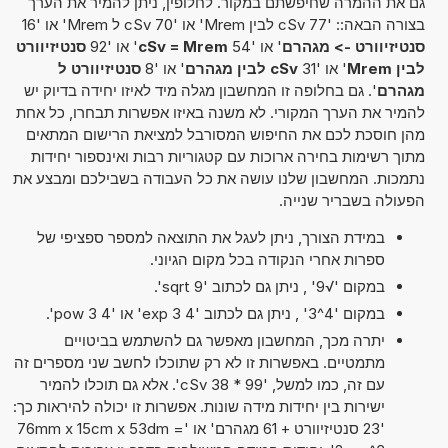
גם את ההמרה שחיפשתם במקור. לחלופין, ניתן להמיר את הערך
בצורה הבאה:: '77 cSv לבין Mrem' או '70 cSv ל Mrem' או '16
סנטיזיוורט -> מגהרם
' או '54
cSv = Mrem
' או '92
סנטיזיוורט
לבין Mrem
' או '31
cSv לבין מגהרם
' או '8
סנטיזיוורט ל
מגהרם
'. גם בחלופה זו המחשבון מגלה מיד לאיזו יחידה בדיוק יש
להמיר את הערך המקורי. לא משנה באיזו אפשרות תבחרו, כל אחת
מהן חוסכת לכם את החיפוש המסורבל למציאת הרישום המתאים
מתוך רשימות בחירה ארוכות עם קטגוריות רבות ואינספור יחידות
נתמכות. המחשבון שלנו עושה את כל העבודה בשבילכם ומבצע את
הפעולה בשבריר שנייה.
במידת הצורך, ניתן לעגל את התוצאה למספר ספציפי של
ספרות אחרי הנקודה בכל מקום הגיוני.
במקום '√9' , ניתן גם לכתוב 'sqrt 9'.
במקום '4^3' , ניתן גם לכתוב '4 exp 3' או '4 pow 3'.
יתרה מכך, המחשבון מאפשר גם להשתמש בביטויים
מתמטיים. באפשרות זו לא רק שתוכלו לחשב שני מספרים זה
עם זה, כמו למשל, '99 * 38 cSv'. אלא גם תוכלו להמיר
ישירות בין יחידות מידה שונות. אפשרות זו יכולה להיראות כך:
'23 סנטיזיוורט + 61 מגהרם' או '76mm x 15cm x 53dm =