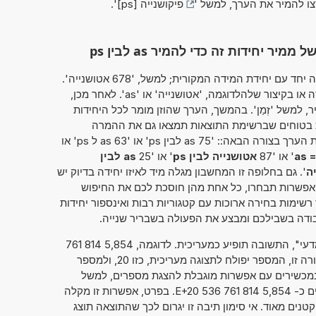
צו להמיר את הערך, למשל '
פיקושנייה [ps]
'.
יחידות זה כדי להמיר as לבין ps
מחשבון זה מאפשר להזין את הערך להמרה יחד עם יחידת המידה המקורית; למשל, '678 אטושנייה'.
כך ניתן להשתמש בשמה המלא של היחידה או בקיצור שלהלדוגמה, 'אטושנייה' או 'as'. לאחר מכן,
, למשל 'זְמַן'. בהמשך, הערך שהוזן מומר לכל היחידות
ת בטוחים שברשימת התוצאות תמצאו גם את ההמרה
שחיפשתם במקור. לחלופין, ניתן להמיר את הערך בצורה הבאה:: '75 as לבין ps' או '63 as ל ps' או
as =
' או '87
אטושנייה לבין ps
' או '25
as לבין
ה
'. גם בחלופה זו המחשבון מגלה מיד לאיזו יחידה בדיוק יש
 אפשרות תבחרו, כל אחת מהן חוסכת לכם את החיפוש
ימות בחירה ארוכות עם קטגוריות רבות ואינספור יחידות
ודה בשבילכם ומבצע את הפעולה בשבריר שנייה.
אם סימנתם את "מספרים בסימון מדעי", התשובה תופיע כמעריכית. לדוגמה, 5,854 814 761
. כאשר הנתון מוצג בצורה זו, המספר יפולח לתצוגה מעריכית, כזו 20, ולמספר
על, כזה 5,854 814 761 536. במכשירים עם אפשרות מוגבלת להצגת מספרים, למשל
מחשבוני כיס, ניתן גם להציג מספרים כ- 5,854 814 761 536 E+20. בפרט, אפשרות זו מקלה
טנים מאוד. אי סימון תיבה זו יגרום לכך שהתוצאה תוצג