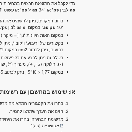
כדי לקבל את התוצאה הרצויה במהירות הא
as לבין ps
' או '34
as ל ps
' או פשוט '71
ברוב המקרים, ניתן להשמיט את המיל
'46
as ps
' במקום '9 as לבין ps'.
במקום האות היוונית 'µ' (= מיקרו), ניתן להשתמש ב-'u' פשוט, לדוגמה uPa במקום µPa.
רבועים, ניתן לכתוב cm2 במקום cm^2.
(-), חלוקה (/, :, ÷), מעריך (^), שו
במקום 1,77 × 10^5 , ניתן לכתוב 1,77e5 ה-'e' מייצג 'אקספוננט'.
או: שימוש במחשבון עם רשימות
בחרו את הקטגוריה המתאימה מרשי
הזינו את הערך שתרצו להמיר.
מרשימת הבחירה, בחרו את היחידה
אטושנייה [as]
'.