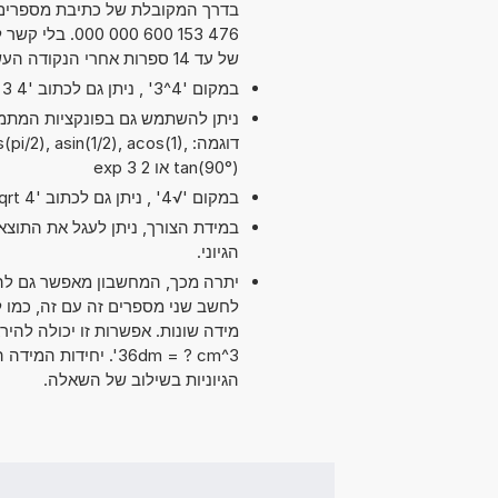
476 153 600 0
של עד 14 ספרות אחרי הנקודה העשרונית. מדויק מספיק עבור מרבית השימושים.
במקום '4^3' , ניתן גם לכתוב '4 exp 3' או '4 pow 3'.
דוגמה: /2), asin(1/2), acos(1
tan(90°) או 2 exp 3
במקום '√4' , ניתן גם לכתוב 'sqrt 4'.
במידת הצורך, ניתן לעגל את התוצ
הגיוני.
יתרה מכך, המחשבון מאפשר גם להש
36dm = ? cm^3'. יחי
הגיוניות בשילוב של השאלה.