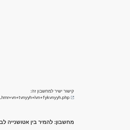
קישור ישיר למחשבון זה:
/Lhmr+vn+tvnyyh+lvn+fykvnyyh.php
מחשבון: להמיר בין אטושנייה לבין פיקושני