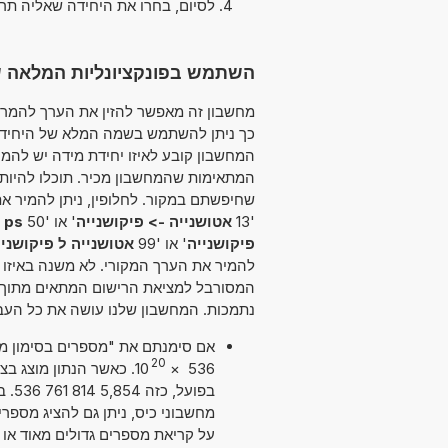
לסיום, בחרו את היחידה שאליה תר
השתמש בפונקציונליות המלאה של ממיר 
המחשבון קובע לאיזו יחידת מידה יש להמיר
המתאימות שהמחשבון מכיר. תוכלו להיו
'13
אטושנייה -> פיקושנייה
' או '50
 ps
פיקושנייה
' או '99
אטושנייה ל פיקושניי
להמיר את הערך המקורי. לא משנה באיזו
המסורבל למציאת הרישום המתאים מתוך רש
נתמכות. המחשבון שלנו עושה את כל העב
20
10
×
536
בפו
על קריאת מספרים גדולים מאוד או ק