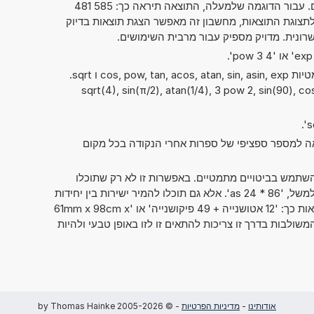
בדרך המקובלת של כתיבת מספרים. עבור הדוגמה שלמעלה, התוצאה תיראה כך: 585 481
00 000. בלי קשר לתצוגת התוצאות, מחשבון זה מאפשר הצגת תוצאות בדיוק
ניתן להשתמש גם בפונקציות המתמטיות cos, pow, tan, acos, atan, sin, asin, exp ו sqrt.
sqrt(4), sin(π/2), atan(1/4), 3 pow 2, sin(90), cos(pi),
אה למספר ספציפי של ספרות אחרי הנקודה בכל מקום
תמש בביטויים מתמטיים. באפשרות זו לא רק שתוכלו
לחשב שני מספרים זה עם זה, כמו למשל, '86 * 24 as'. אלא גם תוכלו להמיר ישירות בין יחידות
מידה שונות. אפשרות זו יכולה להיראות כך: '12 אטושנייה + 49 פיקושנייה' או '61mm x 98cm x
דות המידה המשולבות בדרך זו צריכות להתאים זו לזו באופן טבעי ולהיות
אודותינו
-
מדיניות הפרטיות
- © 2005-2026 by Thomas Hainke