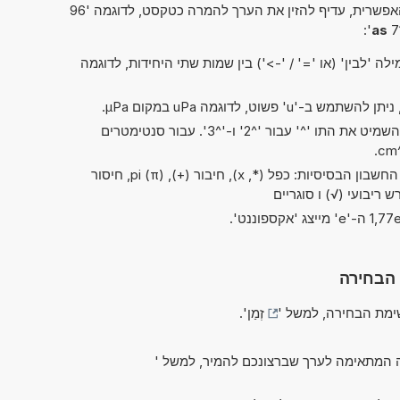
פשרית, עדיף להזין את הערך להמרה כטקסט, לדוגמה '96
':
as
ה 'לבין' (או '=' / '->') בין שמות שתי היחידות, לדוגמה
בקיצורים של 'ריבוע' ו'קובי', ניתן להשמיט את התו '^' עבור '^2' ו-'^3'. עבור סנטימטרים
בשלב זה ניתן לבצע את כל פעולות החשבון הבסיסיות: כפל (*, x), חיבור (+), pi (π), חיסור
רש ריבועי (√) ו סוגריים
 הבחירה
מת הבחירה, למשל '
זְמַן
'.
 המתאימה לערך שברצונכם להמיר, למשל '