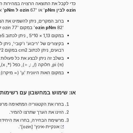
כדי לקבל את התוצאה הרצויה במהירות הא
ozin לבין pNm
' או '67
ozin ל pNm
' א
ברוב המקרים, ניתן להשמיט את המיל
'82
ozin pNm
' במקום '77 ozin לבין pNm'.
במקום 1,13 × 10^5 , ניתן לכתוב 1,13e5 ה-'e' מייצג 'אקספוננט'.
רבועים, ניתן לכתוב cm2 במקום cm^2.
בשלב זה ניתן לבצע את כל פעולות ה
pi (π), חלוקה (/, :, ÷), כפל (*, x), סוגריים ו חיסור (-)
במקום האות היוונית 'µ' (= מיקרו), ניתן להשתמש ב-'u' פשוט, לדוגמה uPa במקום µPa.
או: שימוש במחשבון עם רשימות
בחרו את הקטגוריה המתאימה מרשי
הזינו את הערך שתרצו להמיר.
מרשימת הבחירה, בחרו את היחידה
אונקיית-אינץ' [ozin]
'.