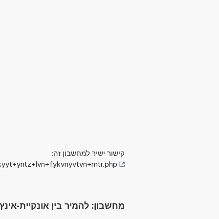
קישור ישיר למחשבון זה:
kyyt+yntz+lvn+fykvnyvtvn+mtr.php
מחשבון: להמיר בין אונקיית-אינץ' לבין פיק