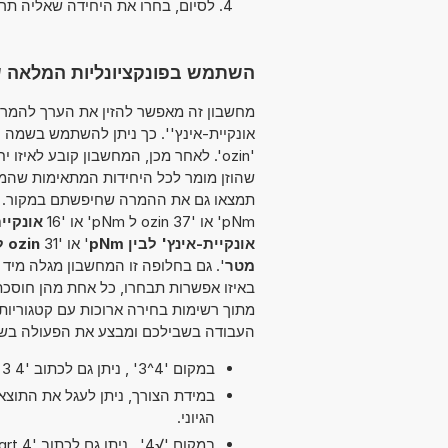
לסיום, בחרו את היחידה שאליה תר
השתמש בפונקציונליות המלאה של ממיר י
אונקיית-אינץ''. כך ניתן להשתמש בשמה ה
'ozin'. לאחר מכן, המחשבון קובע לאי
שהוזן מומר לכל היחידות המתאימות שהמח
pNm' או '37 ozin ל pNm' או '16
אונקיית
אונקיית-אינץ' לבין pNm
' או '31
ozin לבין פיקוניוטון מטר
מטר
'. גם בחלופה זו המחשבון מגלה מיד 
באיזו אפשרות תבחרו, כל אחת מהן חוסכ
מתוך רשימות בחירה ארוכות עם קטגוריות 
העבודה בשבילכם ומבצע את הפעולה בשב
במקום '4^3' , ניתן גם לכתוב '4 exp 3' או '4 pow 3'.
במידת הצורך, ניתן לעגל את התוצ
הגיוני.
במקום '√4' , ניתן גם לכתוב 'sqrt 4'.