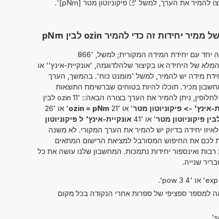
צו להמיר את הערך, למשל '
פיקוניוטון מטר [pNm]
'.
חידות זה כדי להמיר ozin לבין pNm
מחשבון זה מאפשר להזין את הערך להמרה יחד עם יחידת המידה המקורית; למשל, '866
מלא של היחידה או בקיצור שלהלדוגמה, 'אונקיית-אינץ'' או
זו יחידת מידה יש להמיר, למשל 'מומנט כוח'. בהמשך, הערך
שבון מכיר. תוכלו להיות בטוחים שברשימת התוצאות
תמצאו גם את ההמרה שחיפשתם במקור. לחלופין, ניתן להמיר את הערך בצורה הבאה:: '11 ozin לבין
-אינץ' -> פיקוניוטון מטר
' או '21
ozin = pNm
' או '26
' או '41
אונקיית-אינץ' ל פיקוניוטון
לאיזו יחידה בדיוק יש להמיר את הערך המקורי. לא משנה
ת לכם את החיפוש המסורבל למציאת הרישום המתאים
רבות ואינספור יחידות נתמכות. המחשבון שלנו עושה את כל
ריר שנייה.
אה למספר ספציפי של ספרות אחרי הנקודה בכל מקום