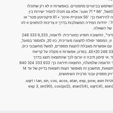
תמש בביטויים מתמטיים. באפשרות זו לא רק שתוכלו
לחשב שני מספרים זה עם זה, כמו למשל, '66 * 71 ozin'. אלא גם תוכלו להמיר ישירות בין
יחידות מידה שונות. אפשרות זו יכולה להיראות כך: '56 אונקיית-אינץ' + 61 פיקוניוטון מטר' או
'76mm x 81cm x 86dm = ? cm^3'. יחידות המידה המשולבות בדרך זו צריכות להתאים זו לזו
ב של השאלה.
אם סימנתם את "מספרים בסימון מדעי", התשובה תופיע כמעריכית. לדוגמה, 9,333 333 248
. כאשר הנתון מוצג בצורה זו, המספר יפולח לתצוגה מעריכית, כזו 20, ולמספר בפועל,
 248 4. במכשירים עם אפשרות מוגבלת להצגת מספרים, למשל מחשבוני כיס,
ניתן גם להציג מספרים כ- 9,333 333 248 4E+20. בפרט, אפשרות זו מקלה על קריאת
. אי סימון תיבה זו יגרום לכך שהתוצאה תוצג בדרך
המקובלת של כתיבת מספרים. עבור הדוגמה שלמעלה, התוצאה תיראה כך: 933 333 324 840
000 000 000. בלי קשר לתצוגת התוצאות, מחשבון זה מאפשר הצגת תוצאות בדיוק של עד 14
ויק מספיק עבור מרבית השימושים.
ניתן להשתמש גם בפונקציות המתמטיות tan, sin, cos, acos, atan, exp, pow, asin ו sqrt.
exp 3, sin(90), cos(pi/2), atan(1/4), sqrt(4), asin(1/2)),