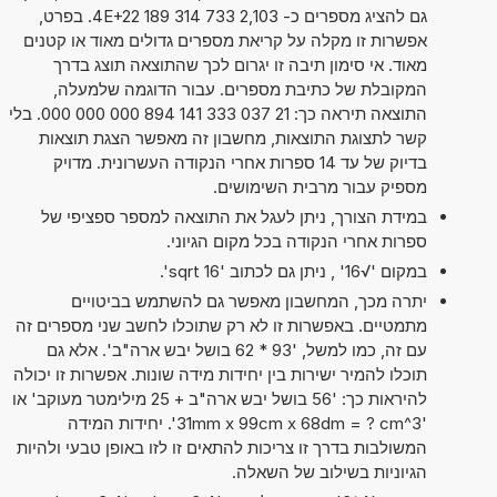
גם להציג מספרים כ- 2,103 733 314 189 4E+22. בפרט,
אפשרות זו מקלה על קריאת מספרים גדולים מאוד או קטנים
מאוד. אי סימון תיבה זו יגרום לכך שהתוצאה תוצג בדרך
המקובלת של כתיבת מספרים. עבור הדוגמה שלמעלה,
התוצאה תיראה כך: 21 037 333 141 894 000 000 000. בלי
קשר לתצוגת התוצאות, מחשבון זה מאפשר הצגת תוצאות
בדיוק של עד 14 ספרות אחרי הנקודה העשרונית. מדויק
מספיק עבור מרבית השימושים.
במידת הצורך, ניתן לעגל את התוצאה למספר ספציפי של
ספרות אחרי הנקודה בכל מקום הגיוני.
במקום '√16' , ניתן גם לכתוב 'sqrt 16'.
יתרה מכך, המחשבון מאפשר גם להשתמש בביטויים
מתמטיים. באפשרות זו לא רק שתוכלו לחשב שני מספרים זה
עם זה, כמו למשל, '93 * 62 בושל יבש ארה"ב'. אלא גם
תוכלו להמיר ישירות בין יחידות מידה שונות. אפשרות זו יכולה
להיראות כך: '56 בושל יבש ארה"ב + 25 מילימטר מעוקב' או
'31mm x 99cm x 68dm = ? cm^3'. יחידות המידה
המשולבות בדרך זו צריכות להתאים זו לזו באופן טבעי ולהיות
הגיוניות בשילוב של השאלה.