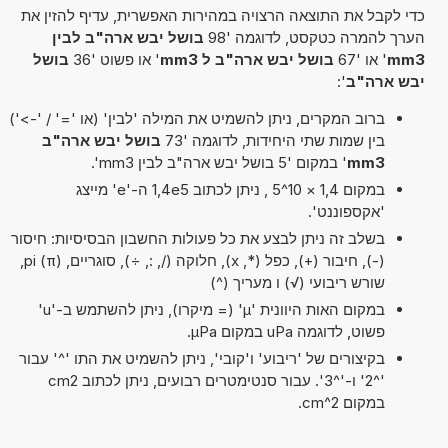
כדי לקבל את התוצאה הרצויה במהירות האפשרית, עדיף להזין את
הערך להמרה כטקסט, לדוגמה '98
בושל יבש ארה"ב לבין
mm3
' או '67
בושל יבש ארה"ב ל mm3
' או פשוט '36
בושל
יבש ארה"ב
':
ברוב המקרים, ניתן להשמיט את המילה 'לבין' (או '=' / '->')
בין שמות שתי היחידות, לדוגמה '73
בושל יבש ארה"ב
mm3
' במקום '5 בושל יבש ארה"ב לבין mm3'.
במקום 1,4 × 10^5 , ניתן לכתוב 1,4e5 ה-'e' מייצג
'אקספוננט'.
בשלב זה ניתן לבצע את כל פעולות החשבון הבסיסיות: חיסור
(-), חיבור (+), כפל (*, x), חלוקה (/, :, ÷), סוגריים, pi (π),
שורש ריבועי (√) ו מעריך (^)
במקום האות היוונית 'µ' (= מיקרו), ניתן להשתמש ב-'u'
פשוט, לדוגמה uPa במקום µPa.
בקיצורים של 'ריבוע' ו'קובי', ניתן להשמיט את התו '^' עבור
'^2' ו-'^3'. עבור סנטימטרים רבועים, ניתן לכתוב cm2
במקום cm^2.