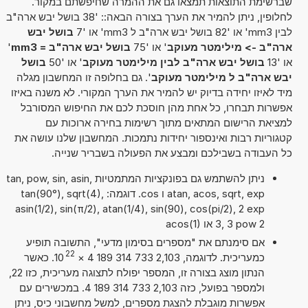
שברשימת התוצאות תמצאו גם את ההמרה שחיפשתם במקור.
לחלופין, ניתן להמיר את הערך בצורה הבאה:: '38 בושל יבש ארה"ב
לבין mm3' או '82 בושל יבש ארה"ב ל mm3' או '7
בושל יבש
ארה"ב -> מילימטר מעוקב
' או '75
בושל יבש ארה"ב = mm3
'
או '13
בושל יבש ארה"ב לבין מילימטר מעוקב
' או '50
בושל
יבש ארה"ב ל מילימטר מעוקב
'. גם בחלופה זו המחשבון מגלה
מיד לאיזו יחידה בדיוק יש להמיר את הערך המקורי. לא משנה באיזו
אפשרות תבחרו, כל אחת מהן חוסכת לכם את החיפוש המסורבל
למציאת הרישום המתאים מתוך רשימות בחירה ארוכות עם
קטגוריות רבות ואינספור יחידות נתמכות. המחשבון שלנו עושה את
כל העבודה בשבילכם ומבצע את הפעולה בשבריר שנייה.
ניתן להשתמש גם בפונקציות המתמטיות tan, pow, sin, asin,
atan, acos, sqrt, exp ו cos. דוגמה: tan(90°), sqrt(4),
asin(1/2), sin(π/2), atan(1/4), sin(90), cos(pi/2), 2 exp
3, 3 pow 2 או acos(1)
אם סימנתם את "מספרים בסימון מדעי", התשובה תופיע
22
כמעריכית. לדוגמה, 2,103 733 314 189 4
×
10
. כאשר
הנתון מוצג בצורה זו, המספר יפולח לתצוגה מעריכית, כזו 22,
ולמספר בפועל, כזה 2,103 733 314 189 4. במכשירים עם
אפשרות מוגבלת להצגת מספרים, למשל מחשבוני כיס, ניתן