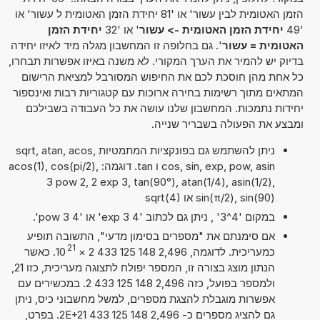
הזמן האטומית לבין עשור' או '81 יחידת הזמן האטומית ל עשור' או
'49
יחידת הזמן האטומית -> עשור
' או '32
יחידת הזמן
האטומית = עשור
'. גם בחלופה זו המחשבון מגלה מיד לאיזו יחידה
בדיוק יש להמיר את הערך המקורי. לא משנה באיזו אפשרות תבחרו,
כל אחת מהן חוסכת לכם את החיפוש המסורבל למציאת הרישום
המתאים מתוך רשימות בחירה ארוכות עם קטגוריות רבות ואינספור
יחידות נתמכות. המחשבון שלנו עושה את כל העבודה בשבילכם
ומבצע את הפעולה בשבריר שנייה.
ניתן להשתמש גם בפונקציות המתמטיות sqrt, atan, acos,
cos, sin, exp, pow, asin ו tan. דוגמה: acos(1), cos(pi/2),
3 pow 2, 2 exp 3, tan(90°), atan(1/4), asin(1/2),
sin(π/2), sin(90) או sqrt(4)
במקום '4^3' , ניתן גם לכתוב '4 exp 3' או '4 pow 3'.
אם סימנתם את "מספרים בסימון מדעי", התשובה תופיע
21
כמעריכית. לדוגמה, 2,496 148 125 433 2
×
10
. כאשר
הנתון מוצג בצורה זו, המספר יפולח לתצוגה מעריכית, כזו 21,
ולמספר בפועל, כזה 2,496 148 125 433 2. במכשירים עם
אפשרות מוגבלת להצגת מספרים, למשל מחשבוני כיס, ניתן
גם להציג מספרים כ- 2,496 148 125 433 2E+21. בפרט,