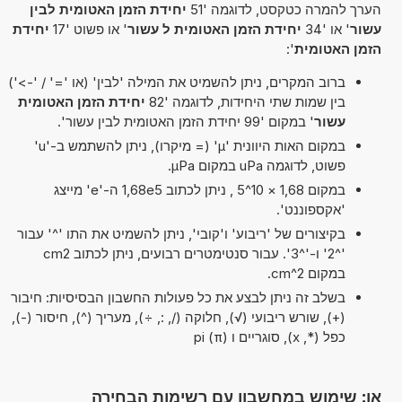
הערך להמרה כטקסט, לדוגמה '51
יחידת הזמן האטומית לבין
עשור
' או '34
יחידת הזמן האטומית ל עשור
' או פשוט '17
יחידת
הזמן האטומית
':
ברוב המקרים, ניתן להשמיט את המילה 'לבין' (או '=' / '->')
בין שמות שתי היחידות, לדוגמה '82
יחידת הזמן האטומית
עשור
' במקום '99 יחידת הזמן האטומית לבין עשור'.
במקום האות היוונית 'µ' (= מיקרו), ניתן להשתמש ב-'u'
פשוט, לדוגמה uPa במקום µPa.
במקום 1,68 × 10^5 , ניתן לכתוב 1,68e5 ה-'e' מייצג
'אקספוננט'.
בקיצורים של 'ריבוע' ו'קובי', ניתן להשמיט את התו '^' עבור
'^2' ו-'^3'. עבור סנטימטרים רבועים, ניתן לכתוב cm2
במקום cm^2.
בשלב זה ניתן לבצע את כל פעולות החשבון הבסיסיות: חיבור
(+), שורש ריבועי (√), חלוקה (/, :, ÷), מעריך (^), חיסור (-),
כפל (*, x), סוגריים ו pi (π)
או: שימוש במחשבון עם רשימות הבחירה