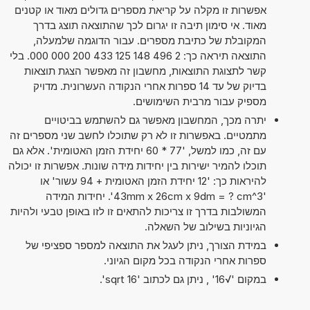
אפשרות זו מקלה על קריאת מספרים גדולים מאוד או קטנים
מאוד. אי סימון תיבה זו יגרום לכך שהתוצאה תוצג בדרך
המקובלת של כתיבת מספרים. עבור הדוגמה שלמעלה,
התוצאה תיראה כך: 2 496 148 125 433 200 000 000. בלי
קשר לתצוגת התוצאות, מחשבון זה מאפשר הצגת תוצאות
בדיוק של עד 14 ספרות אחרי הנקודה העשרונית. מדויק
מספיק עבור מרבית השימושים.
יתרה מכך, המחשבון מאפשר גם להשתמש בביטויים
מתמטיים. באפשרות זו לא רק שתוכלו לחשב שני מספרים זה
עם זה, כמו למשל, '77 * 60 יחידת הזמן האטומית'. אלא גם
תוכלו להמיר ישירות בין יחידות מידה שונות. אפשרות זו יכולה
להיראות כך: '12 יחידת הזמן האטומית + 94 עשור' או
'43mm x 26cm x 9dm = ? cm^3'. יחידות המידה
המשולבות בדרך זו צריכות להתאים זו לזו באופן טבעי ולהיות
הגיוניות בשילוב של השאלה.
במידת הצורך, ניתן לעגל את התוצאה למספר ספציפי של
ספרות אחרי הנקודה בכל מקום הגיוני.
במקום '√16' , ניתן גם לכתוב 'sqrt 16'.