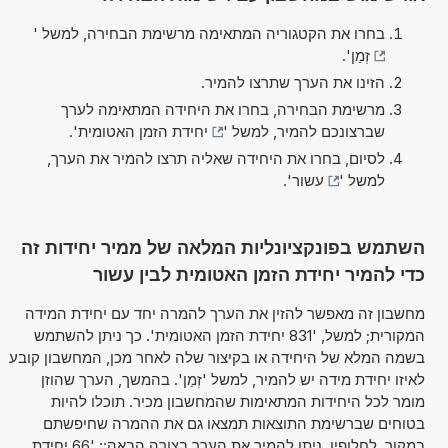
בחרו את הקטגוריה המתאימה מרשימת הבחירה, למשל '
זְמַן
'.
הזינו את הערך שתרצו להמיר.
מרשימת הבחירה, בחרו את היחידה המתאימה לערך
שברצונכם להמיר, למשל '
יחידת הזמן האטומית
'.
לסיום, בחרו את היחידה שאליה תרצו להמיר את הערך,
למשל '
עשור
'.
השתמש בפונקציונליות המלאה של ממיר יחידות זה
כדי להמיר יחידת הזמן האטומית לבין עשור
מחשבון זה מאפשר להזין את הערך להמרה יחד עם יחידת המידה
המקורית; למשל, '831 יחידת הזמן האטומית'. כך ניתן להשתמש
בשמה המלא של היחידה או בקיצור שלה לאחר מכן, המחשבון קובע
לאיזו יחידת מידה יש להמיר, למשל 'זְמַן'. בהמשך, הערך שהוזן
מומר לכל היחידות המתאימות שהמחשבון מכיר. תוכלו להיות
בטוחים שברשימת התוצאות תמצאו גם את ההמרה שחיפשתם
במקור. לחלופין, ניתן להמיר את הערך בצורה הבאה:: '66 יחידת