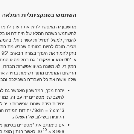
השתמש בפונקציונליות המלאה של 
להשתמש בשמה המלא של היחידה או בקיצו
להמיר, למשל 'תחיליות עשרוניות'. בהמש
מכיר. תוכלו להיות בטוחים שברשימת הת
ניתן להמיר את הערך בצורה הבאה:: '95 זטא לבין מיקרו' או '34 זטא ל מיקרו' או '43
או '90
זטא = מיקרו
'. גם בחלופה זו המח
המקורי. לא משנה באיזו אפשרות תבחרו,
הרישום המתאים מתוך רשימות בחירה ארוכ
שלנו עושה את כל העבודה בשבילכם ומבצ
יתרה מכך, המחשבון מאפשר גם להש
8dm = ? cm^3'. יחידות
הגיוניות בשילוב של השאלה.
20
10
×
956 8