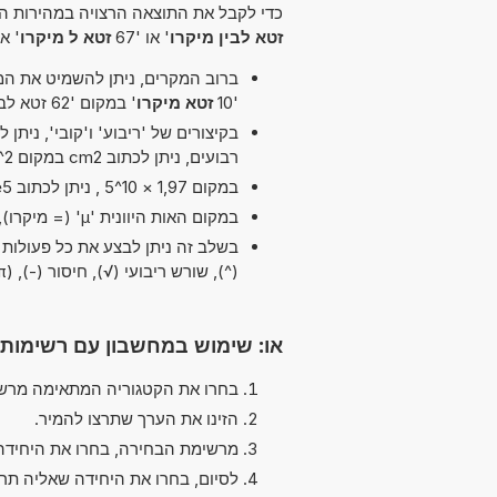
כדי לקבל את התוצאה הרצויה במהירות הא
זטא לבין מיקרו
' או '67
זטא ל מיקרו
' או
ברוב המקרים, ניתן להשמיט את המיל
'10
זטא מיקרו
' במקום '62 זטא לבין מיקרו'.
רבועים, ניתן לכתוב cm2 במקום cm^2.
במקום 1,97 × 10^5 , ניתן לכתוב 1,97e5 ה-'e' מייצג 'אקספוננט'.
במקום האות היוונית 'µ' (= מיקרו), ניתן להשתמש ב-'u' פשוט, לדוגמה uPa במקום µPa.
(^), שורש ריבועי (√), חיסור (-), pi (π) ו חלוקה (/, :, ÷)
או: שימוש במחשבון עם רשימות
בחרו את הקטגוריה המתאימה מרשי
הזינו את הערך שתרצו להמיר.
מרשימת הבחירה, בחרו את היחידה
לסיום, בחרו את היחידה שאליה תר