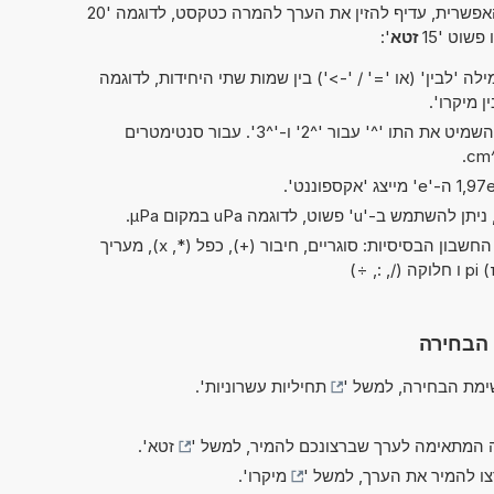
פשרית, עדיף להזין את הערך להמרה כטקסט, לדוגמה '20
 פשוט '15
זטא
':
ה 'לבין' (או '=' / '->') בין שמות שתי היחידות, לדוגמה
בקיצורים של 'ריבוע' ו'קובי', ניתן להשמיט את התו '^' עבור '^2' ו-'^3'. עבור סנטימטרים
בשלב זה ניתן לבצע את כל פעולות החשבון הבסיסיות: סוגריים, חיבור (+), כפל (*, x), מעריך
 הבחירה
מת הבחירה, למשל '
תחיליות עשרוניות
'.
 המתאימה לערך שברצונכם להמיר, למשל '
זטא
'.
צו להמיר את הערך, למשל '
מיקרו
'.