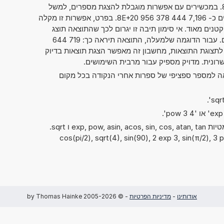
בפועל, כזה 7,196 444 378 956 8. במכשירים עם אפשרות מוגבלת להצגת מספרים, למשל
מחשבוני כיס, ניתן גם להציג מספרים כ- 7,196 444 378 956 8E+20. בפרט, אפשרות זו מקלה
טנים מאוד. אי סימון תיבה זו יגרום לכך שהתוצאה תוצג
בדרך המקובלת של כתיבת מספרים. עבור הדוגמה שלמעלה, התוצאה תיראה כך: 719 644
000 000. בלי קשר לתצוגת התוצאות, מחשבון זה מאפשר הצגת תוצאות בדיוק
אה למספר ספציפי של ספרות אחרי הנקודה בכל מקום
ניתן להשתמש גם בפונקציות המתמטיות exp, pow, asin, acos, sin, cos, atan, tan ו sqrt.
cos(pi/2), sqrt(4), sin(90), 2 exp 3, sin(π/2), 3 pow),
אודותינו
-
מדיניות הפרטיות
- © 2005-2026 by Thomas Hainke