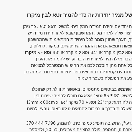
ממיר יחידות זה כדי להמיר זטא לבין מיקרו
מחשבון זה מאפשר להזין את הערך להמרה יחד עם יחידת המידה המקורית; למשל, '851 זטא'. כך ניתן
ר שלה לאחר מכן, המחשבון קובע לאיזו יחידת מידה יש
ך, הערך שהוזן מומר לכל היחידות המתאימות שהמחשבון
וצאות תמצאו גם את ההמרה שחיפשתם במקור. לחלופין,
זטא -> מיקרו
'
שבון מגלה מיד לאיזו יחידה בדיוק יש להמיר את הערך
 כל אחת מהן חוסכת לכם את החיפוש המסורבל למציאת
ות עם קטגוריות רבות ואינספור יחידות נתמכות. המחשבון
ע את הפעולה בשבריר שנייה.
תמש בביטויים מתמטיים. באפשרות זו לא רק שתוכלו
לחשב שני מספרים זה עם זה, כמו למשל, '18 * 65 זטא'. אלא גם תוכלו להמיר ישירות בין
יחידות מידה שונות. אפשרות זו יכולה להיראות כך: '23 זטא + 70 מיקרו' או '13mm x 60cm x
 המידה המשולבות בדרך זו צריכות להתאים זו לזו באופן טבעי ולהיות
אם סימנתם את "מספרים בסימון מדעי", התשובה תופיע כמעריכית. לדוגמה, 7,196 444 378
. כאשר הנתון מוצג בצורה זו, המספר יפולח לתצוגה מעריכית, כזו 20, ולמספר