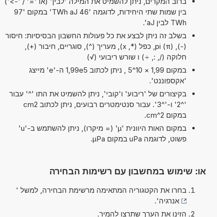
ברוב המקרים, ניתן להשמיט את המילה 'לבין' (או '=' / '->')
בין שמות שתי היחידות, לדוגמה '46 TWh aJ' במקום '97
TWh לבין aJ'.
בשלב זה ניתן לבצע את כל פעולות החשבון הבסיסיות: חיסור
(-), pi (π), כפל (*, x), מעריך (^), סוגריים, חיבור (+),
חלוקה (/, :, ÷) ו שורש ריבועי (√)
במקום 1,99 × 10^5 , ניתן לכתוב 1,99e5 ה-'e' מייצג
'אקספוננט'.
בקיצורים של 'ריבוע' ו'קובי', ניתן להשמיט את התו '^' עבור
'^2' ו-'^3'. עבור סנטימטרים רבועים, ניתן לכתוב cm2
במקום cm^2.
במקום האות היוונית 'µ' (= מיקרו), ניתן להשתמש ב-'u'
פשוט, לדוגמה uPa במקום µPa.
או: שימוש במחשבון עם רשימות הבחירה
בחרו את הקטגוריה המתאימה מרשימת הבחירה, למשל '
אנרגיה
'.
הזינו את הערך שתרצו להמיר.