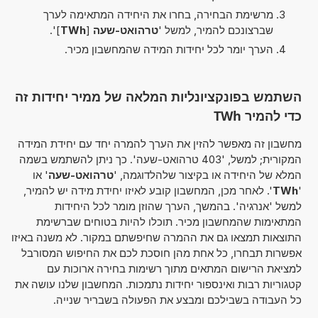
מרשימת הבחירה, בחרו את היחידה המתאימה לערך
שברצונכם להמיר, למשל '
טרהואט-שעה
[
TWh
]'.
הערך יומר לכל יחידות המידה שהמחשבון מכיר.
השתמש בפונקציונליות המלאה של ממיר יחידות זה
כדי להמיר TWh
מחשבון זה מאפשר להזין את הערך להמרה יחד עם יחידת המידה
המקורית; למשל, '403 טרהואט-שעה'. כך ניתן להשתמש בשמה
המלא של היחידה או בקיצור שלהלדוגמה, '
טרהואט-שעה
' או
'
TWh
'. לאחר מכן, המחשבון קובע לאיזו יחידת מידה יש להמיר,
למשל 'אנרגיה'. בהמשך, הערך שהוזן מומר לכל היחידות
המתאימות שהמחשבון מכיר. תוכלו להיות בטוחים שברשימת
התוצאות תמצאו גם את ההמרה שחיפשתם במקור. לא משנה באיזו
אפשרות תבחרו, כל אחת מהן חוסכת לכם את החיפוש המסורבל
למציאת הרישום המתאים מתוך רשימות בחירה ארוכות עם
קטגוריות רבות ואינספור יחידות נתמכות. המחשבון שלנו עושה את
כל העבודה בשבילכם ומבצע את הפעולה בשבריר שנייה.