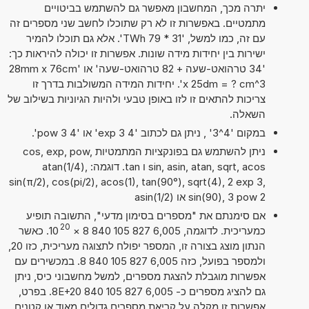
יתרה מכך, המחשבון מאפשר גם להשתמש בביטויים
מתמטיים. באפשרות זו לא רק שתוכלו לחשב שני מספרים זה
עם זה, כמו למשל, '31 * 79 TWh'. אלא גם תוכלו להמיר
ישירות בין יחידות מידה שונות. אפשרות זו יכולה להיראות כך:
'34 טרהואט-שעה + 82 טרהואט-שעה' או '28mm x 76cm
x 25dm = ? cm^3'. יחידות המידה המשולבות בדרך זו
צריכות להתאים זו לזו באופן טבעי ולהיות הגיוניות בשילוב של
השאלה.
במקום '4^3' , ניתן גם לכתוב '4 exp 3' או '4 pow 3'.
ניתן להשתמש גם בפונקציות המתמטיות cos, exp, pow,
sin, asin, atan, sqrt, acos ו tan. דוגמה: atan(1/4),
sin(π/2), cos(pi/2), acos(1), tan(90°), sqrt(4), 2 exp 3,
sin(90), 3 pow 2 או asin(1/2)
אם סימנתם את "מספרים בסימון מדעי", התשובה תופיע
20
כמעריכית. לדוגמה, 6,005 827 105 840 8
×
10
. כאשר
הנתון מוצג בצורה זו, המספר יפולח לתצוגה מעריכית, כזו 20,
ולמספר בפועל, כזה 6,005 827 105 840 8. במכשירים עם
אפשרות מוגבלת להצגת מספרים, למשל מחשבוני כיס, ניתן
גם להציג מספרים כ- 6,005 827 105 840 8E+20. בפרט,
אפשרות זו מקלה על קריאת מספרים גדולים מאוד או קטנים