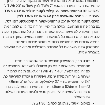
התוצאות תמצאו גם את ההמרה שחיפשתם במקור. לחלופין, ניתן
להמיר את הערך בצורה הבאה:: '7 TWh לבין keV' או '23 TWh ל
keV' או '10
טרהואט-שעה -> קילואלקטרונוולט
' או '13
TWh =
keV
' או '16
טרהואט-שעה לבין keV
' או '19
TWh לבין
קילואלקטרונוולט
' או '25
טרהואט-שעה ל קילואלקטרונוולט
'.
גם בחלופה זו המחשבון מגלה מיד לאיזו יחידה בדיוק יש להמיר את
הערך המקורי. לא משנה באיזו אפשרות תבחרו, כל אחת מהן חוסכת
לכם את החיפוש המסורבל למציאת הרישום המתאים מתוך רשימות
בחירה ארוכות עם קטגוריות רבות ואינספור יחידות נתמכות.
המחשבון שלנו עושה את כל העבודה בשבילכם ומבצע את הפעולה
בשבריר שנייה.
יתרה מכך, המחשבון מאפשר גם להשתמש בביטויים
מתמטיים. באפשרות זו לא רק שתוכלו לחשב שני מספרים זה
עם זה, כמו למשל, '40 * 43 TWh'. אלא גם תוכלו להמיר
ישירות בין יחידות מידה שונות. אפשרות זו יכולה להיראות כך:
'34 טרהואט-שעה + 37 קילואלקטרונוולט' או '46mm x
49cm x 52dm = ? cm^3'. יחידות המידה המשולבות בדרך
זו צריכות להתאים זו לזו באופן טבעי ולהיות הגיוניות בשילוב
של השאלה.
במקום '√36' , ניתן גם לכתוב 'sqrt 36'.