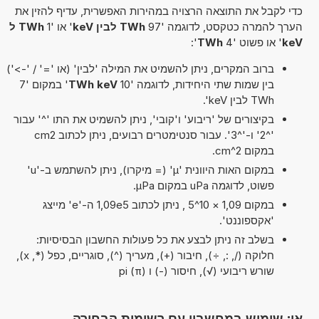
כדי לקבל את התוצאה הרצויה במהירות האפשרית, עדיף להזין את
הערך להמרה כטקסט, לדוגמה '97
TWh לבין keV
' או '1
TWh ל
keV
' או פשוט '4
TWh
':
ברוב המקרים, ניתן להשמיט את המילה 'לבין' (או '=' / '->')
בין שמות שתי היחידות, לדוגמה '10
TWh keV
' במקום '7
TWh לבין keV'.
בקיצורים של 'ריבוע' ו'קובי', ניתן להשמיט את התו '^' עבור
'^2' ו-'^3'. עבור סנטימטרים רבועים, ניתן לכתוב cm2
במקום cm^2.
במקום האות היוונית 'µ' (= מיקרו), ניתן להשתמש ב-'u'
פשוט, לדוגמה uPa במקום µPa.
במקום 1,09 × 10^5 , ניתן לכתוב 1,09e5 ה-'e' מייצג
'אקספוננט'.
בשלב זה ניתן לבצע את כל פעולות החשבון הבסיסיות:
חלוקה (/, :, ÷), חיבור (+), מעריך (^), סוגריים, כפל (*, x),
שורש ריבועי (√), חיסור (-) ו pi (π)
או: שימוש במחשבון עם רשימות הבחירה