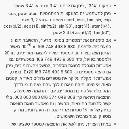
במקום '4^3' , ניתן גם לכתוב '4 exp 3' או '4 pow 3'.
ניתן להשתמש גם בפונקציות המתמטיות cos, pow, atan,
sqrt, asin, tan, sin, exp ו acos. דוגמה: 2 exp 3,
cos(pi/2), acos(1), sin(π/2), sin(90), sqrt(4), atan(1/4),
asin(1/2), tan(90°) או 3 pow 2
אם סימנתם את "מספרים בסימון מדעי", התשובה תופיע
20
כמעריכית. לדוגמה, 8,680 493 748 168
×
10
. כאשר
הנתון מוצג בצורה זו, המספר יפולח לתצוגה מעריכית, כזו 20,
ולמספר בפועל, כזה 8,680 493 748 168. במכשירים עם
אפשרות מוגבלת להצגת מספרים, למשל מחשבוני כיס, ניתן
גם להציג מספרים כ- 8,680 493 748 168 E+20. בפרט,
אפשרות זו מקלה על קריאת מספרים גדולים מאוד או קטנים
מאוד. אי סימון תיבה זו יגרום לכך שהתוצאה תוצג בדרך
המקובלת של כתיבת מספרים. עבור הדוגמה שלמעלה,
התוצאה תיראה כך: 868 049 374 816 800 000 000. בלי
קשר לתצוגת התוצאות, מחשבון זה מאפשר הצגת תוצאות
בדיוק של עד 14 ספרות אחרי הנקודה העשרונית. מדויק
מספיק עבור מרבית השימושים.
במידת הצורך, ניתן לעגל את התוצאה למספר ספציפי של